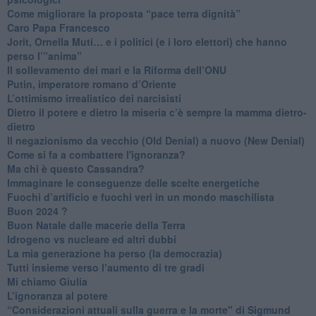
Come migliorare la proposta “pace terra dignità”
Caro Papa Francesco
​Jorit, Ornella Muti… e i politici (e i loro elettori) che hanno
perso l’”anima”
​Il sollevamento dei mari e la Riforma dell’ONU
Putin, imperatore romano d’Oriente
​L’ottimismo irrealistico dei narcisisti
​Dietro il potere e dietro la miseria c’è sempre la mamma dietro-
dietro
Il negazionismo da vecchio (Old Denial) a nuovo (New Denial)
Come si fa a combattere l'ignoranza?
Ma chi è questo Cassandra?
Immaginare le conseguenze delle scelte energetiche
​Fuochi d’artificio e fuochi veri in un mondo maschilista
Buon 2024 ?
​Buon Natale dalle macerie della Terra
​Idrogeno vs nucleare ed altri dubbi
​La mia generazione ha perso (la democrazia)
​Tutti insieme verso l’aumento di tre gradi
Mi chiamo Giulia
L’ignoranza al potere
​“Considerazioni attuali sulla guerra e la morte" di Sigmund