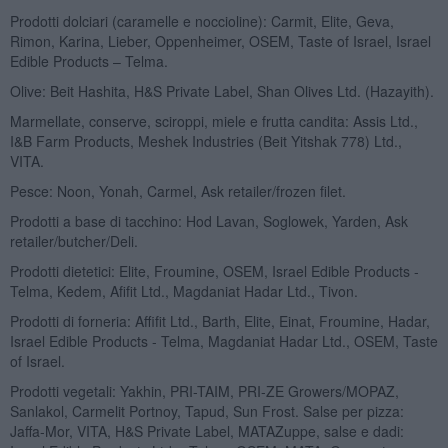
Prodotti dolciari (caramelle e noccioline): Carmit, Elite, Geva,
Rimon, Karina, Lieber, Oppenheimer, OSEM, Taste of Israel, Israel
Edible Products – Telma.
Olive: Beit Hashita, H&S Private Label, Shan Olives Ltd. (Hazayith).
Marmellate, conserve, sciroppi, miele e frutta candita: Assis Ltd.,
I&B Farm Products, Meshek Industries (Beit Yitshak 778) Ltd.,
VITA.
Pesce: Noon, Yonah, Carmel, Ask retailer/frozen filet.
Prodotti a base di tacchino: Hod Lavan, Soglowek, Yarden, Ask
retailer/butcher/Deli.
Prodotti dietetici: Elite, Froumine, OSEM, Israel Edible Products -
Telma, Kedem, Afifit Ltd., Magdaniat Hadar Ltd., Tivon.
Prodotti di forneria: Affifit Ltd., Barth, Elite, Einat, Froumine, Hadar,
Israel Edible Products - Telma, Magdaniat Hadar Ltd., OSEM, Taste
of Israel.
Prodotti vegetali: Yakhin, PRI-TAIM, PRI-ZE Growers/MOPAZ,
Sanlakol, Carmelit Portnoy, Tapud, Sun Frost. Salse per pizza:
Jaffa-Mor, VITA, H&S Private Label, MATAZuppe, salse e dadi: