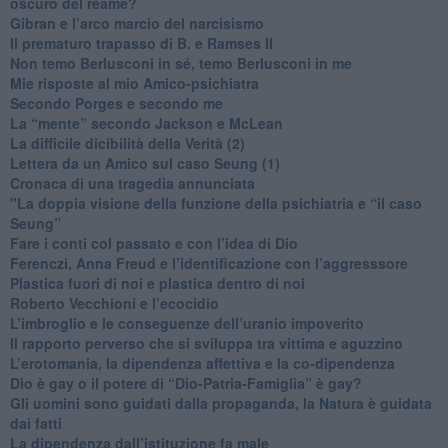
oscuro del reame?
​Gibran e l’arco marcio del narcisismo
​Il prematuro trapasso di B. e Ramses II
​Non temo Berlusconi in sé, temo Berlusconi in me
​Mie risposte al mio Amico-psichiatra
​Secondo Porges e secondo me
​La “mente” secondo Jackson e McLean
La difficile dicibilità della Verità (2)
​Lettera da un Amico sul caso Seung (1)
​Cronaca di una tragedia annunciata
"​La doppia visione della funzione della psichiatria e “il caso
Seung”
​Fare i conti col passato e con l’idea di Dio
​Ferenczi, Anna Freud e l’identificazione con l’aggresssore
Plastica fuori di noi e plastica dentro di noi
​Roberto Vecchioni e l’ecocidio
​L’imbroglio e le conseguenze dell’uranio impoverito
​Il rapporto perverso che si sviluppa tra vittima e aguzzino
L’erotomania, la dipendenza affettiva e la co-dipendenza
​Dio è gay o il potere di “Dio-Patria-Famiglia” è gay?
​Gli uomini sono guidati dalla propaganda, la Natura è guidata
dai fatti
La dipendenza dall’istituzione fa male