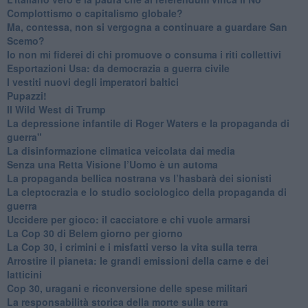
​Complottismo o capitalismo globale?
​Ma, contessa, non si vergogna a continuare a guardare San
Scemo?
​Io non mi fiderei di chi promuove o consuma i riti collettivi
Esportazioni Usa: da democrazia a guerra civile
​I vestiti nuovi degli imperatori baltici
​Pupazzi!
​Il Wild West di Trump
​La depressione infantile di Roger Waters e la propaganda di
guerra"
​La disinformazione climatica veicolata dai media
Senza una Retta Visione l’Uomo è un automa
​La propaganda bellica nostrana vs l’hasbarà dei sionisti
​La cleptocrazia e lo studio sociologico della propaganda di
guerra
​Uccidere per gioco: il cacciatore e chi vuole armarsi
​La Cop 30 di Belem giorno per giorno
La Cop 30, i crimini e i misfatti verso la vita sulla terra
Arrostire il pianeta: le grandi emissioni della carne e dei
latticini
​Cop 30, uragani e riconversione delle spese militari
La responsabilità storica della morte sulla terra