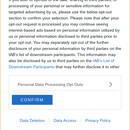
Adolfo Santoro
processing of your personal or sensitive information for
© Riproduzione riservata
targeted advertising by us, please use the below opt-out
section to confirm your selection. Please note that after your
opt-out request is processed you may continue seeing
interest-based ads based on personal information utilized by
us or personal information disclosed to third parties prior to
your opt-out. You may separately opt-out of the further
Se vuoi leggere le notizie principali della Toscana iscriviti alla
disclosure of your personal information by third parties on the
Newsletter QUInews - ToscanaMedia.
Arriva gratis tutti i giorni
IAB’s list of downstream participants. This information may
alle 20:00 direttamente nella tua casella di posta.
also be disclosed by us to third parties on the
IAB’s List of
Basta cliccare
QUI
Downstream Participants
that may further disclose it to other
Ti potrebbe interessare anche:
third parties.
​Un rituale Lakota per redimere il mondo
Personal Data Processing Opt Outs
Il terrorismo di Ursula
​Il palco, l’anello di Frodo e scemo-scemo
CONFIRM
Articoli dal Blog “Disincantato” di Adolfo Santoro
​Linee guida per organizzare il civismo della complessità
​Il ripristino della natura secondo la legge e l’impegno dei
Data Deletion
Data Access
Privacy Policy
Cittadini