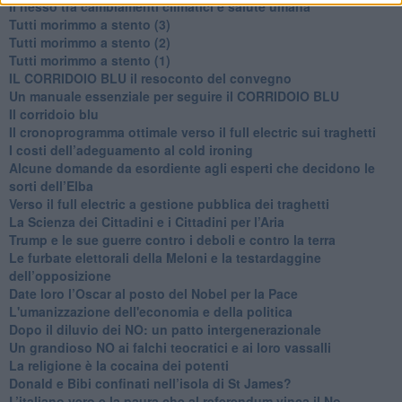
Il nesso tra cambiamenti climatici e salute umana
Tutti morimmo a stento (3)
Tutti morimmo a stento (2)
​Tutti morimmo a stento (1)
IL CORRIDOIO BLU il resoconto del convegno
Un manuale essenziale per seguire il CORRIDOIO BLU
Il corridoio blu
​Il cronoprogramma ottimale verso il full electric sui traghetti
​I costi dell’adeguamento al cold ironing
Alcune domande da esordiente agli esperti che decidono le
sorti dell’Elba
Verso il full electric a gestione pubblica dei traghetti​
​La Scienza dei Cittadini e i Cittadini per l’Aria
Trump e le sue guerre contro i deboli e contro la terra
​Le furbate elettorali della Meloni e la testardaggine
dell’opposizione
​Date loro l’Oscar al posto del Nobel per la Pace
L'umanizzazione dell'economia e della politica
​Dopo il diluvio dei NO: un patto intergenerazionale
​Un grandioso NO ai falchi teocratici e ai loro vassalli
La religione è la cocaina dei potenti
Donald e Bibi confinati nell’isola di St James?
L’italiano vero e la paura che al referendum vinca il No