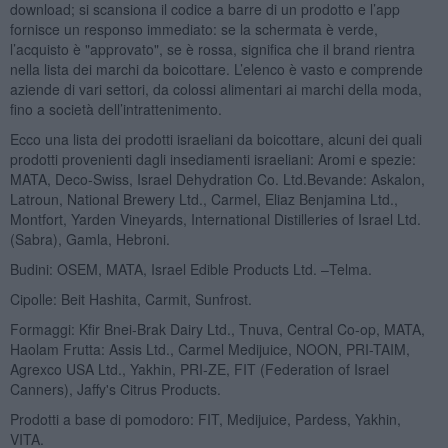
download; si scansiona il codice a barre di un prodotto e l’app
fornisce un responso immediato: se la schermata è verde,
l’acquisto è "approvato", se è rossa, significa che il brand rientra
nella lista dei marchi da boicottare. L’elenco è vasto e comprende
aziende di vari settori, da colossi alimentari ai marchi della moda,
fino a società dell’intrattenimento.
Ecco una lista dei prodotti israeliani da boicottare, alcuni dei quali
prodotti provenienti dagli insediamenti israeliani: Aromi e spezie:
MATA, Deco-Swiss, Israel Dehydration Co. Ltd.Bevande: Askalon,
Latroun, National Brewery Ltd., Carmel, Eliaz Benjamina Ltd.,
Montfort, Yarden Vineyards, International Distilleries of Israel Ltd.
(Sabra), Gamla, Hebroni.
Budini: OSEM, MATA, Israel Edible Products Ltd. –Telma.
Cipolle: Beit Hashita, Carmit, Sunfrost.
Formaggi: Kfir Bnei-Brak Dairy Ltd., Tnuva, Central Co-op, MATA,
Haolam Frutta: Assis Ltd., Carmel Medijuice, NOON, PRI-TAIM,
Agrexco USA Ltd., Yakhin, PRI-ZE, FIT (Federation of Israel
Canners), Jaffy's Citrus Products.
Prodotti a base di pomodoro: FIT, Medijuice, Pardess, Yakhin,
VITA.