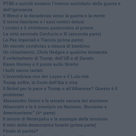
PTSD e suicidi svelano l’intento suicidario della guerra e
dell’ignoranza
Il Wenzi e la decadenza verso la guerra e la morte
​Il tecno-fascismo e i suoi nemici delusi
​I comici e il vittimismo paranoideo al potere
​La virtù secondo Confucio e Xi (seconda parte)
Le Pax imperiali e Tianxia (prima parte)
Un mondo condiviso a misura di bambino
​Un chiarimento, Chris Hedges e qualche domanda
Il velleitarismo di Trump, dell’UE e di Darwin
​Karen Horney e il ponte sullo Stretto
​I bulli vanno isolati
L’invertebrata von der Leyen e il Lula-risk
Trump soffre, la Corte dell'Aia è viva
​Il Nobel per la pace a Trump o all’Albanese? Questo è il
problema!
​Alessandro Orsini e la tetrade oscura del sionismo
​Hilsenrath e le 9 omotipie tra Nazismo, Sionismo e
Americanismo" (4^ parte)
​Il terrore di Netanyahu e la strategia della tensione
Il mito della democratica Israele (prima parte)
​Finale di partita?