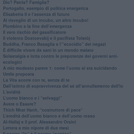
​Dio? Patria? Famiglia?
Portogallo, esempio di politica energetica
​Elisabetta II e l’assenza di futuro
Al risveglio di un incubo, un altro incubo!
​Piombino e la fine dell’emergenza
​Il vero rischio del gassificatore
​Il violento Dostoevskij e il pacifista Tolstòj
​Buddha, Franco Basaglia e l’”ecocidio” dei negazi
​È difficile vivere da sani in un mondo malato
Solastalgia e lotta contro le prepotenze dei governi anti-
ecologici
​A mio modesto parere 1: come l’uomo si sta suicidando
​Umile proposta
​La Vita scorre con te, senza di te
​Dall’istinto di sopravvivenza del sé all’annullamento dell'io
L'avidità
​L’uomo bianco e i “selvaggi”
​Avere o Essere?
​Thich Nhat Hanh, “costruttore di pace“
​L’eredità dell’uomo bianco e dell’uomo rosso
Al-Hallaj e il prof. Alessandro Orsini
​Lettera a mio nipote di due mesi
​Il nostro “Io” è il nostro “nemico”