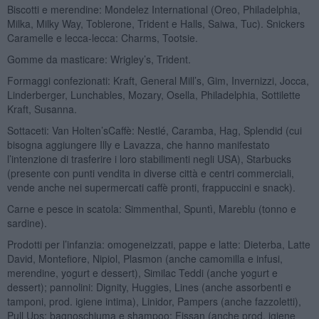
Biscotti e merendine: Mondelez International (Oreo, Philadelphia,
Milka, Milky Way, Toblerone, Trident e Halls, Saiwa, Tuc). Snickers
Caramelle e lecca-lecca: Charms, Tootsie.
Gomme da masticare: Wrigley’s, Trident.
Formaggi confezionati: Kraft, General Mill’s, Gim, Invernizzi, Jocca,
Linderberger, Lunchables, Mozary, Osella, Philadelphia, Sottilette
Kraft, Susanna.
Sottaceti: Van Holten’sCaffè: Nestlé, Caramba, Hag, Splendid (cui
bisogna aggiungere Illy e Lavazza, che hanno manifestato
l’intenzione di trasferire i loro stabilimenti negli USA), Starbucks
(presente con punti vendita in diverse città e centri commerciali,
vende anche nei supermercati caffè pronti, frappuccini e snack).
Carne e pesce in scatola: Simmenthal, Spuntì, Mareblu (tonno e
sardine).
Prodotti per l’infanzia: omogeneizzati, pappe e latte: Dieterba, Latte
David, Montefiore, Nipiol, Plasmon (anche camomilla e infusi,
merendine, yogurt e dessert), Similac Teddi (anche yogurt e
dessert); pannolini: Dignity, Huggies, Lines (anche assorbenti e
tamponi, prod. igiene intima), Linidor, Pampers (anche fazzoletti),
Pull Ups; bagnoschiuma e shampoo: Fissan (anche prod. igiene