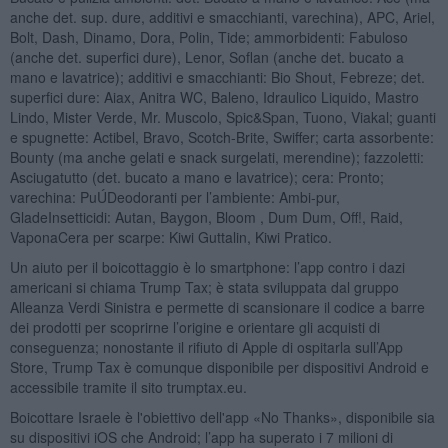
anche det. sup. dure, additivi e smacchianti, varechina), APC, Ariel,
Bolt, Dash, Dinamo, Dora, Polin, Tide; ammorbidenti: Fabuloso
(anche det. superfici dure), Lenor, Soflan (anche det. bucato a
mano e lavatrice); additivi e smacchianti: Bio Shout, Febreze; det.
superfici dure: Aiax, Anitra WC, Baleno, Idraulico Liquido, Mastro
Lindo, Mister Verde, Mr. Muscolo, Spic&Span, Tuono, Viakal; guanti
e spugnette: Actibel, Bravo, Scotch-Brite, Swiffer; carta assorbente:
Bounty (ma anche gelati e snack surgelati, merendine); fazzoletti:
Asciugatutto (det. bucato a mano e lavatrice); cera: Pronto;
varechina: PuÚDeodoranti per l’ambiente: Ambi-pur,
GladeInsetticidi: Autan, Baygon, Bloom , Dum Dum, Off!, Raid,
VaponaCera per scarpe: Kiwi Guttalin, Kiwi Pratico.
Un aiuto per il boicottaggio è lo smartphone: l’app contro i dazi
americani si chiama Trump Tax; è stata sviluppata dal gruppo
Alleanza Verdi Sinistra e permette di scansionare il codice a barre
dei prodotti per scoprirne l’origine e orientare gli acquisti di
conseguenza; nonostante il rifiuto di Apple di ospitarla sull’App
Store, Trump Tax è comunque disponibile per dispositivi Android e
accessibile tramite il sito trumptax.eu.
Boicottare Israele è l'obiettivo dell'app «No Thanks», disponibile sia
su dispositivi iOS che Android; l’app ha superato i 7 milioni di