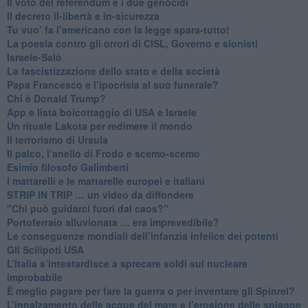
​Il voto del referendum e i due genocidi
Il decreto il-libertà e in-sicurezza
Tu vuo’ fa l’americano con la legge spara-tutto!
La poesia contro gli orrori di CISL, Governo e sionisti
Israele-Salò
​La fascistizzazione dello stato e della società
Papa Francesco e l’ipocrisia al suo funerale?
​Chi è Donald Trump?
App e lista boicottaggio di USA e Israele
​Un rituale Lakota per redimere il mondo
Il terrorismo di Ursula
​Il palco, l’anello di Frodo e scemo-scemo
Esimio filosofo Galimberti
​I mattarelli e le mattarelle europei e italiani
​STRIP IN TRIP … un video da diffondere
"Chi può guidarci fuori dal caos?"
​Portoferraio alluvionata … era imprevedibile?
Le conseguenze mondiali dell’infanzia infelice dei potenti
​Gli Scilipoti USA
L’Italia s’intestardisce a sprecare soldi sul nucleare
improbabile
È meglio pagare per fare la guerra o per inventare gli Spinrel?
​L’innalzamento delle acque del mare e l’erosione delle spiagge