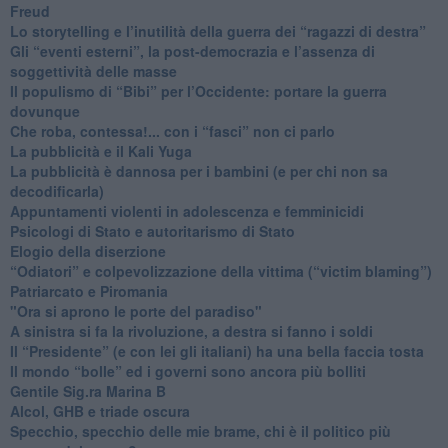
Freud
​Lo storytelling e l’inutilità della guerra dei “ragazzi di destra”
​Gli “eventi esterni”, la post-democrazia e l’assenza di
soggettività delle masse
​Il populismo di “Bibi” per l’Occidente: portare la guerra
dovunque
​Che roba, contessa!... con i “fasci” non ci parlo
La pubblicità e il Kali Yuga
​La pubblicità è dannosa per i bambini (e per chi non sa
decodificarla)
​Appuntamenti violenti in adolescenza e femminicidi
​Psicologi di Stato e autoritarismo di Stato
Elogio della diserzione
“Odiatori” e colpevolizzazione della vittima (“victim blaming”)
​Patriarcato e Piromania
"Ora si aprono le porte del paradiso"
​A sinistra si fa la rivoluzione, a destra si fanno i soldi
​Il “Presidente” (e con lei gli italiani) ha una bella faccia tosta
​Il mondo “bolle” ed i governi sono ancora più bolliti
​Gentile Sig.ra Marina B
​Alcol, GHB e triade oscura
​Specchio, specchio delle mie brame, chi è il politico più