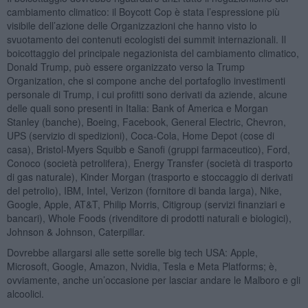
cambiamento climatico: il Boycott Cop è stata l’espressione più
visibile dell’azione delle Organizzazioni che hanno visto lo
svuotamento dei contenuti ecologisti dei summit internazionali. Il
boicottaggio del principale negazionista del cambiamento climatico,
Donald Trump, può essere organizzato verso la Trump
Organization, che si compone anche del portafoglio investimenti
personale di Trump, i cui profitti sono derivati da aziende, alcune
delle quali sono presenti in Italia: Bank of America e Morgan
Stanley (banche), Boeing, Facebook, General Electric, Chevron,
UPS (servizio di spedizioni), Coca-Cola, Home Depot (cose di
casa), Bristol-Myers Squibb e Sanofi (gruppi farmaceutico), Ford,
Conoco (società petrolifera), Energy Transfer (società di trasporto
di gas naturale), Kinder Morgan (trasporto e stoccaggio di derivati
del petrolio), IBM, Intel, Verizon (fornitore di banda larga), Nike,
Google, Apple, AT&T, Philip Morris, Citigroup (servizi finanziari e
bancari), Whole Foods (rivenditore di prodotti naturali e biologici),
Johnson & Johnson, Caterpillar.
Dovrebbe allargarsi alle sette sorelle big tech USA: Apple,
Microsoft, Google, Amazon, Nvidia, Tesla e Meta Platforms; è,
ovviamente, anche un’occasione per lasciar andare le Malboro e gli
alcoolici.