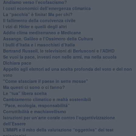
Andiamo verso l’ecofascismo?
I costi economici dell’emergenza climatica
​La “pacchia” è finita! Ma per chi?
​Il fallimento della convivenza civile
​I vizi di Hitler e quelli degli altri
Addio clima mediterraneo e Medicane
​Assange, Galileo e l’Ossimoro della Cultura
​I bulli d’Italia e i masochisti d’Italia
​Bertrand Russell, le televisioni di Berlusconi e l’ADHD
​Se vuoi la pace, investi non nelle armi, ma nella scuola
​Dichiara pace
​Appello agli elettori ad una scelta profonda del voto e del non
voto
"Come sfasciare il paese in sette mosse"
​Ma questi ci sono o ci fanno?
​Le “tua” libera scelta
Cambiamento climatico e realtà sostenibili
“Pace, ecologia, responsabilità”
​Corruttibilità e machiavellismo
Istruzioni per un’arte corale contro l’oggettivizzazione
dell’Essere
​L’MMPI e il mito della valutazione “oggettiva” dei test
psicologici