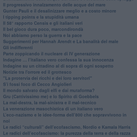
​Il progressivo innalzamento delle acque del mare
​Gunter Pauli e il desalinizzare meglio e a costo minore
I tipping points e la stupidità umana
​Il 58° rapporto Censis e gli italiani veri
​Il bel gioco dura poco, marcondirondà
Noi abbiamo perso la guerra e la pace
Suggerimenti per Hannah Arendt e La banalità del male
​Gli indifferenti
Parte zoppicando il nucleare di IV generazione
​Indagine … l’italiano vero confessa la sua innocenza
Indagine su un cittadino al di sopra di ogni sospetto
Notizie tra l'orrore ed il grottesco
"La protervia dei ricchi e dei loro servitori"
S’i fossi foco di Cecco Angiolieri
​Il mondo salvato dagli elfi e dai mutaforma?
Gru (Cattivissimo me) e lo Spirito di Goebbels
​La mal-destra, la mal-sinistra e il mal-tecnico
​La venerazione masochistica di un italiano vero
​L’eco-nazismo e le idee-forma dell’800 che sopravvivono in
noi
​Le radici “culturali” dell’ecofascismo, Nordio e Kamala Harris
Le radici dell’ecofascismo: la purezza della terra e della razza