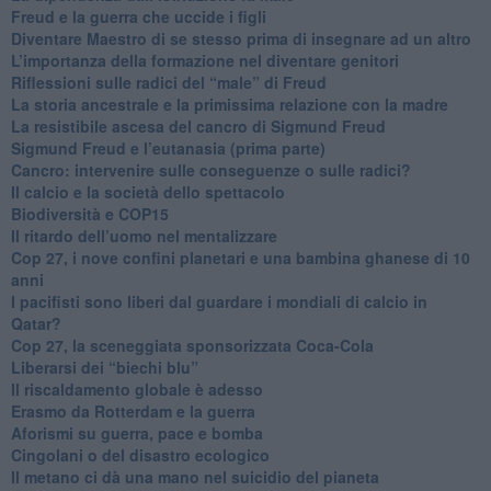
​Freud e la guerra che uccide i figli
​Diventare Maestro di se stesso prima di insegnare ad un altro
L’importanza della formazione nel diventare genitori
Riflessioni sulle radici del “male” di Freud
​La storia ancestrale e la primissima relazione con la madre
​La resistibile ascesa del cancro di Sigmund Freud
Sigmund Freud e l’eutanasia (prima parte)
Cancro: intervenire sulle conseguenze o sulle radici?
​Il calcio e la società dello spettacolo
Biodiversità e COP15
​Il ritardo dell’uomo nel mentalizzare
​Cop 27, i nove confini planetari e una bambina ghanese di 10
anni
​I pacifisti sono liberi dal guardare i mondiali di calcio in
Qatar?
​Cop 27, la sceneggiata sponsorizzata Coca-Cola
​Liberarsi dei “biechi blu”
Il riscaldamento globale è adesso
​Erasmo da Rotterdam e la guerra
​Aforismi su guerra, pace e bomba
Cingolani o del disastro ecologico
​Il metano ci dà una mano nel suicidio del pianeta