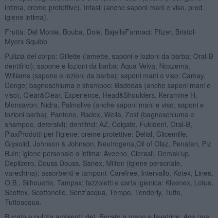
intima, creme protettive), Infasil (anche saponi mani e viso, prod.
igiene intima).
Frutta: Del Monte, Bouba, Dole, BajellaFarmaci: Pfizer, Bristol-
Myers Squibb.
Pulizia del corpo: Gillette (lamette, saponi e lozioni da barba; Oral-B
dentifrici); sapone e lozioni da barba: Aqua Velva, Noxzema,
Williams (sapone e lozioni da barba); saponi mani e viso: Camay,
Donge; bagnoschiuma e shampoo: Badedas (anche saponi mani e
viso), Clear&Clear, Experience, Head&Shoulders, Keramine H,
Monsavon, Nidra, Palmolive (anche saponi mani e viso, saponi e
lozioni barba), Pantene, Radox, Wella, Zest (bagnoschiuma e
shampoo, detersivi); dentifrici: AZ, Colgate, Fukident, Oral-B,
PlaxProdotti per l’igiene: creme protettive: Delial, Glicemille,
Glysolid, Johnson & Johnson, Neutrogena,Oil of Olaz, Penaten, Piz
Buin; igiene personale o intima: Aveeno, Clerasil, Demak'up,
Depilzero, Douss Douss, Sanex, Milton (igiene personale,
varechina); assorbenti e tamponi: Carefree, Intervallo, Kotex, Lines,
O.B., Silhouette, Tampax; fazzoletti e carta igienica: Kleenex, Lotus,
Scottex, Scottonelle, Senz'acqua, Tempo, Tenderly, Tutto,
Tuttoacqua.
Bucato e pulizia ambienti: det. Bucato a mano e lavatrice: Ace (ma