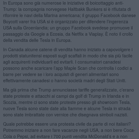
In Europa sono già numerose le iniziative di boicottaggio anti-
Trump: la compagnia norvegese Haltbakk Bunkers si è rifiutata di
rifornire le navi della Marina americana; il gruppo Facebook danese
Boycott varer fra USA si è organizzato per difendere l’ingerenza
USA sulla Groenlandia; un gruppo Facebook svedese promuove il
passaggio da Google a Ecosia, da Netflix a Viaplay. È noto il crollo
della vendita delle Tesla in Europa.
In Canada alcune catene di vendita hanno iniziato a capovolgere i
prodotti statunitensi esposti sugli scaffali in modo che sia più facile
agli acquirenti individuarli ed evitarli. I consumatori canadesi
possono anche scaricare l’app Maple Scan che controlla i codici a
barre per vedere se i loro acquisti di generi alimentari sono
effettivamente canadesi o hanno società madri degli Stati Uniti.
Ma già prima che Trump annunciasse tariffe generalizzate, c’erano
state proteste e attacchi ai campi da golf di Trump in Irlanda e in
Scozia, mentre ci sono state proteste presso gli showroom Tesla,
nuove Tesla sono state date alla fiamme e alcune Tesla in strada
sono state imbrattate con vernice che disegnava simboli nazisti.
Quale potrebbe essere una protesta civile da parte di noi italiani?
Potremmo iniziare a non fare vacanze negli USA, a non bere Coca-
Cola o Pepsi, ad evitare i 700 punti vendita McDonald’s e a non