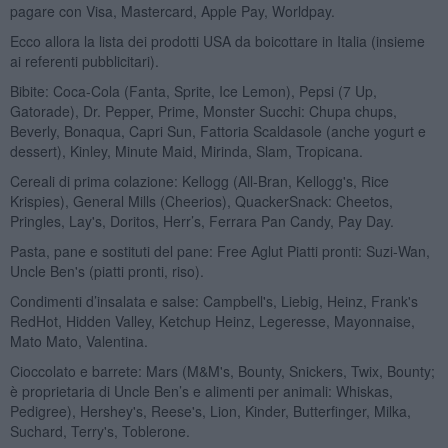
pagare con Visa, Mastercard, Apple Pay, Worldpay.
Ecco allora la lista dei prodotti USA da boicottare in Italia (insieme
ai referenti pubblicitari).
Bibite: Coca-Cola (Fanta, Sprite, Ice Lemon), Pepsi (7 Up,
Gatorade), Dr. Pepper, Prime, Monster Succhi: Chupa chups,
Beverly, Bonaqua, Capri Sun, Fattoria Scaldasole (anche yogurt e
dessert), Kinley, Minute Maid, Mirinda, Slam, Tropicana.
Cereali di prima colazione: Kellogg (All-Bran, Kellogg's, Rice
Krispies), General Mills (Cheerios), QuackerSnack: Cheetos,
Pringles, Lay's, Doritos, Herr’s, Ferrara Pan Candy, Pay Day.
Pasta, pane e sostituti del pane: Free Aglut Piatti pronti: Suzi-Wan,
Uncle Ben's (piatti pronti, riso).
Condimenti d’insalata e salse: Campbell's, Liebig, Heinz, Frank's
RedHot, Hidden Valley, Ketchup Heinz, Legeresse, Mayonnaise,
Mato Mato, Valentina.
Cioccolato e barrete: Mars (M&M's, Bounty, Snickers, Twix, Bounty;
è proprietaria di Uncle Ben’s e alimenti per animali: Whiskas,
Pedigree), Hershey's, Reese's, Lion, Kinder, Butterfinger, Milka,
Suchard, Terry's, Toblerone.