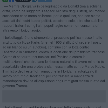
. —
Mentre Giorgia va in pellegrinaggio da Donald (ma a schiena
dritta, come ha suggerito il sagace Ministro degli Esteri), nel mondo
succedono cose meno esilaranti, per le quali noi, che non siamo
ascoltati dai nostri leader politici, possiamo solo, oltre che stabilire
rapporti fraterni con gli altri popoli, agire come non-consumatori
attraverso il boicottaggio.
Il boicottaggio è uno strumento di pressione politica messo in atto
anzi tutto da Rosa Parks (che nel 1955 si rifiutò di cedere il posto
ad un bianco su un autobus), continuò con la lotta contro
l’apartheid in Sudafrica, contro la decisione del presidente francese
Chirac di condurre test nucleari nel Pacifico e contro le
multinazionali che sfruttano le risorse naturali e il lavoro minorile (è
auspicabile che una protesta sia messa in atto contro Marco Rubio,
il ministro degli esteri di Trump, che in Florida ha autorizzato il
lavoro notturno di tredicenni per contrastare la mancanza di
manodopera dovuta all’espulsione degli immigrati messa in atto dal
governo Trump).
Il boicottaggio dovrebbe riguardare anzi tutto il negazionismo del