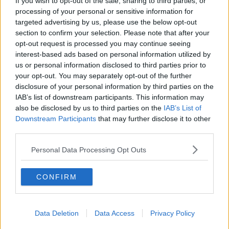
If you wish to opt-out of the sale, sharing to third parties, or
Accoglienza) e Portavoce della Campagna Mettiamoci in Gioco,
processing of your personal or sensitive information for
contro i rischi del gioco d’azzardo. Un sognatore con i piedi nel
targeted advertising by us, please use the below opt-out
fango.
section to confirm your selection. Please note that after your
opt-out request is processed you may continue seeing
interest-based ads based on personal information utilized by
us or personal information disclosed to third parties prior to
your opt-out. You may separately opt-out of the further
disclosure of your personal information by third parties on the
Se vuoi leggere le notizie principali della Toscana iscriviti alla
IAB’s list of downstream participants. This information may
Newsletter QUInews - ToscanaMedia.
Arriva gratis tutti i giorni
also be disclosed by us to third parties on the
IAB’s List of
alle 20:00 direttamente nella tua casella di posta.
Downstream Participants
that may further disclose it to other
Basta cliccare
QUI
third parties.
Ti potrebbe interessare anche:
Personal Data Processing Opt Outs
Articoli dal Blog “Lo sguardo” di Don Armando Zappolini
CONFIRM
Gesù fuori dalla scuola: misera caricatura laica
Antimafia a correnti alterne
Noi stiamo con Santi Palazzolo
25 aprile
Data Deletion
Data Access
Privacy Policy
​Una società più solidale