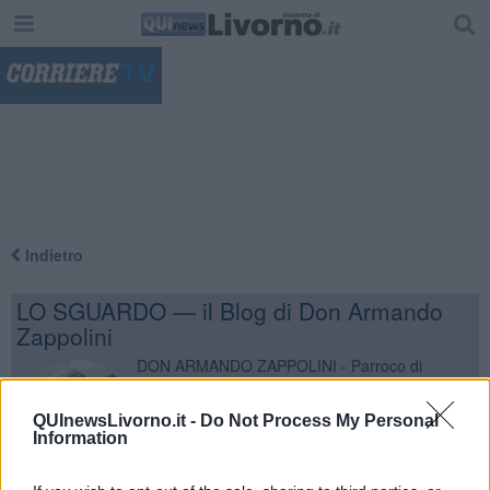
"
Indietro
LO SGUARDO — il Blog di Don Armando
Zappolini
DON ARMANDO ZAPPOLINI - Parroco di
Perignano in provincia di Pisa, sacerdote
impegnato da anni nel sociale, soprattutto nel
QUInewsLivorno.it -
Do Not Process My Personal
campo delle dipendenze e della solidarietà
Information
internazionale. Presidente nazionale del CNCA
(Coordinamento delle Comunità di