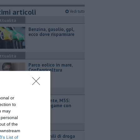
imi articoli
Vedi tutti
ttualità
​Benzina, gasolio, gpl,
ecco dove risparmiare
ttualità
Parco eolico in mare,
Confagricoltura
contraria
ttualità
sonal or
Retiambiente, M5S:
ection to
"Nessun legame con
Giacetti"
ou may
 personal
out of the
ronaca
 downstream
Quattro chili di droga
B’s List of