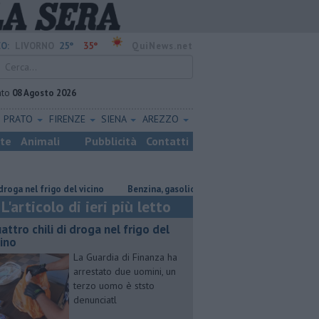
25°
35°
O:
LIVORNO
QuiNews.net
ato
08 Agosto 2026
PRATO
FIRENZE
SIENA
AREZZO
ste
Animali
Pubblicità
Contatti
el frigo del vicino
​Benzina, gasolio, gpl, ecco dove risparmiare
Par
L'articolo di ieri più letto
attro chili di droga nel frigo del
cino
La Guardia di Finanza ha
arrestato due uomini, un
terzo uomo è ststo
denunciatl