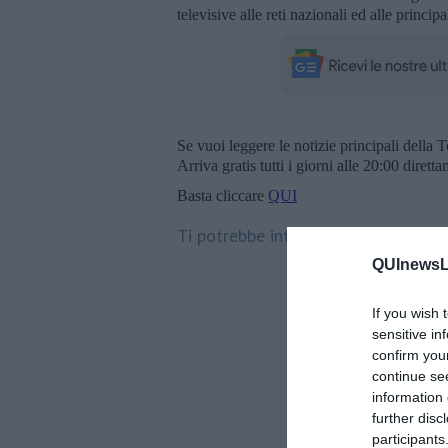
televisive alle reti nazionali ed alle princip
Se vuoi leggere le notizie principali della T
Arriva gratis tutti i giorni alle 20:00 dirett
Basta cliccare
QUI
Ti potrebbe interessare anche:
QUInewsLi
If you wish 
sensitive in
confirm you
continue se
information 
further disc
participants