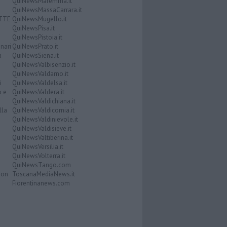
QuiNewsMaremma.it
QuiNewsMassaCarrara.it
ATTE
QuiNewsMugello.it
QuiNewsPisa.it
QuiNewsPistoia.it
nari
QuiNewsPrato.it
a
QuiNewsSiena.it
QuiNewsValbisenzio.it
QuiNewsValdarno.it
i
QuiNewsValdelsa.it
o e
QuiNewsValdera.it
QuiNewsValdichiana.it
lla
QuiNewsValdicornia.it
QuiNewsValdinievole.it
QuiNewsValdisieve.it
QuiNewsValtiberina.it
QuiNewsVersilia.it
QuiNewsVolterra.it
QuiNewsTango.com
Don
ToscanaMediaNews.it
Fiorentinanews.com