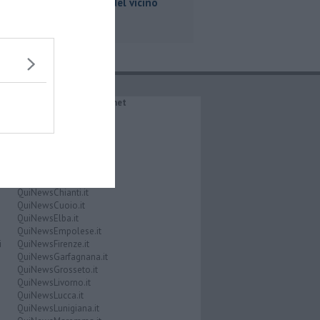
nel frigo del vicino
IL NETWORK QuiNews.net
QuiNewsAbetone.it
QuiNewsAmiata.it
QuiNewsAnimali.it
QuiNewsArezzo.it
QuiNewsCasentino.it
QuiNewsCecina.it
QuiNewsChianti.it
QuiNewsCuoio.it
QuiNewsElba.it
QuiNewsEmpolese.it
i
QuiNewsFirenze.it
QuiNewsGarfagnana.it
QuiNewsGrosseto.it
QuiNewsLivorno.it
QuiNewsLucca.it
QuiNewsLunigiana.it