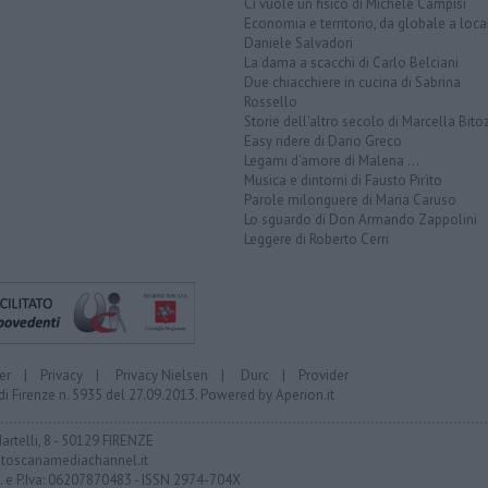
Ci vuole un fisico di Michele Campisi
Economia e territorio, da globale a loca
Daniele Salvadori
La dama a scacchi di Carlo Belciani
Due chiacchiere in cucina di Sabrina
Rossello
Storie dell'altro secolo di Marcella Bito
Easy ridere di Dario Greco
Legami d'amore di Malena ...
Musica e dintorni di Fausto Pirìto
Parole milonguere di Maria Caruso
Lo sguardo di Don Armando Zappolini
Leggere di Roberto Cerri
er
|
Privacy
|
Privacy Nielsen
|
Durc
|
Provider
di Firenze n. 5935 del 27.09.2013. Powered by
Aperion.it
Martelli, 8 - 50129 FIRENZE
toscanamediachannel.it
F. e P.Iva: 06207870483 - ISSN 2974-704X