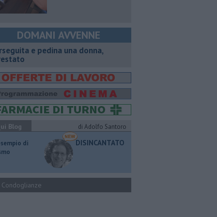
DOMANI AVVENNE
rseguita e pedina una donna,
restato
ui Blog
di Adolfo Santoro
DISINCANTATO
esempio di
ismo
Condoglianze