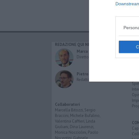
Downstream 
Persona
REDAZIONE QUI NEWS
CAT
Cro
Marco Migli
Poli
Direttore Responsabile
Attu
Eco
Cult
Pietro Mattonai
Spo
Redattore
Spet
Inte
Opi
Imp
Collaboratori
Pro
Marcella Bitozzi, Sergio
Braccini, Michele Bufalino,
Valentina Caffieri, Linda
CO
Giuliani, Dina Laurenzi,
Capr
Monica Nocciolini, Paolo
Coll
Nocentini, Gabriele