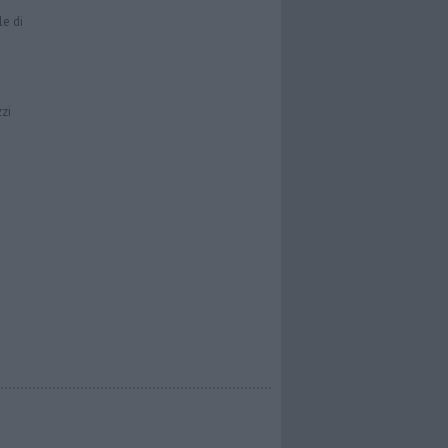
le di
zzi