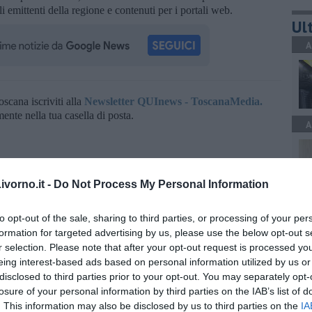
ali emittenti della regione e contenuti per i portali web.
Ult
A
oscana iscriviti alla
Newsletter QUInews - ToscanaMedia.
amente nella tua casella di posta.
A
vorno.it -
Do Not Process My Personal Information
A
to opt-out of the sale, sharing to third parties, or processing of your per
formation for targeted advertising by us, please use the below opt-out s
r selection. Please note that after your opt-out request is processed y
eing interest-based ads based on personal information utilized by us or
disclosed to third parties prior to your opt-out. You may separately opt-
C
losure of your personal information by third parties on the IAB’s list of
. This information may also be disclosed by us to third parties on the
IA