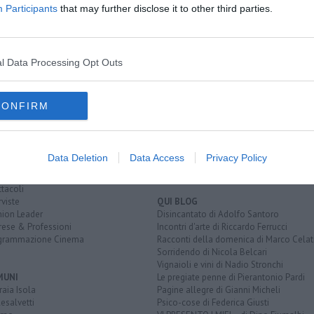
Participants
that may further disclose it to other third parties.
l Data Processing Opt Outs
EGORIE
RUBRICHE
CONFIRM
naca
Le notizie di oggi
tica
Più Letti della settimana
alità
Più Letti del mese
nomia
Archivio Notizie
Data Deletion
Data Access
Privacy Policy
ura
Persone
rt
Toscani in TV
tacoli
rviste
QUI BLOG
nion Leader
Disincantato di Adolfo Santoro
rese & Professioni
Incontri d'arte di Riccardo Ferrucci
grammazione Cinema
Racconti della domenica di Marco Celat
Sorridendo di Nicola Belcari
Vignaioli e vini di Nadio Stronchi
MUNI
Le pregiate penne di Pierantonio Pardi
aia Isola
Pagine allegre di Gianni Micheli
esalvetti
Psico-cose di Federica Giusti