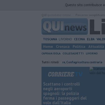
Questo sito contribuisce 
QUI
quotidiano online.
Percorso semplificat
TOSCANA
LIVORNO
CECINA
ELBA
VALD
Home
Cronaca
Politica
Attualità
CAPRAIA ISOLA
COLLESALVETTI
LIVORNO
ve risparmiare
Parco eolico in mare, Confagricoltura contraria
Tutti i titoli:
Re
Scattano i controlli
negli aeroporti
spagnoli: la polizia
ferma i passeggeri del
volo dall'Italia