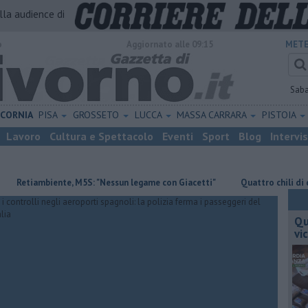
alla audience di
o
Aggiornato alle 09:15
METE
Sab
ICORNIA
PISA
GROSSETO
LUCCA
MASSA CARRARA
PISTOIA
Lavoro
Cultura e Spettacolo
Eventi
Sport
Blog
Intervi
tiambiente, M5S: "Nessun legame con Giacetti"
Quattro chili di droga n
Qu
vi