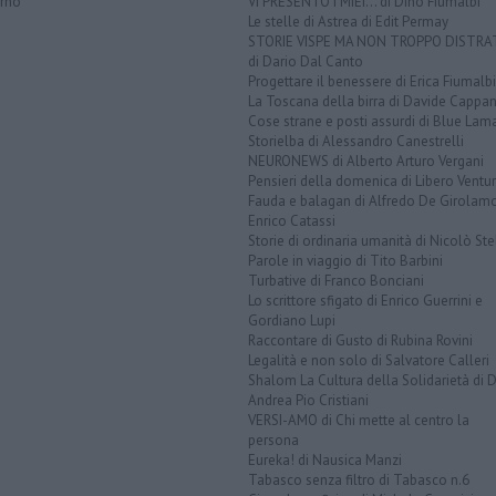
orno
VI PRESENTO I MIEI... di Dino Fiumalbi
Le stelle di Astrea di Edit Permay
STORIE VISPE MA NON TROPPO DISTR
di Dario Dal Canto
Progettare il benessere di Erica Fiumalbi
La Toscana della birra di Davide Cappan
Cose strane e posti assurdi di Blue Lam
Storielba di Alessandro Canestrelli
NEURONEWS di Alberto Arturo Vergani
Pensieri della domenica di Libero Ventur
Fauda e balagan di Alfredo De Girolam
Enrico Catassi
Storie di ordinaria umanità di Nicolò Ste
Parole in viaggio di Tito Barbini
Turbative di Franco Bonciani
Lo scrittore sfigato di Enrico Guerrini e
Gordiano Lupi
Raccontare di Gusto di Rubina Rovini
Legalità e non solo di Salvatore Calleri
Shalom La Cultura della Solidarietà di 
Andrea Pio Cristiani
VERSI-AMO di Chi mette al centro la
persona
Eureka! di Nausica Manzi
Tabasco senza filtro di Tabasco n.6