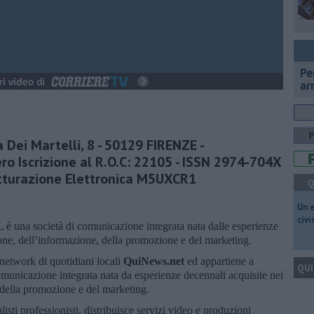
Pe
ar
 Dei Martelli, 8 - 50129 FIRENZE -
o Iscrizione al R.O.C: 22105 - ISSN 2974-704X
Fatturazione Elettronica M5UXCR1
Q
​Un 
civ
ocietà di comunicazione integrata nata dalle esperienze
sione, dell’informazione, della promozione e del marketing.
 network di quotidiani locali
QuiNews.net
ed appartiene a
QUI
comunicazione integrata nata da esperienze decennali acquisite nei
, della promozione e del marketing.
isti professionisti, distribuisce servizi video e produzioni