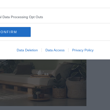
n grado di restituire armonia. Anche in ambito
lavorativo
, piccoli
ili, capaci di rispecchiare e valorizzare chi li vive ogni giorno.
l Data Processing Opt Outs
CONFIRM
Data Deletion
Data Access
Privacy Policy