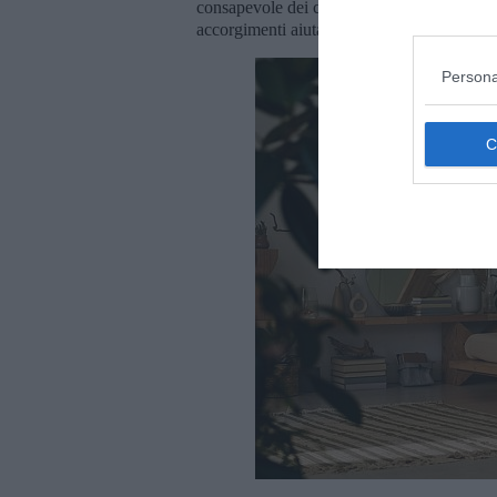
consapevole dei colori, qualche dettaglio i
accorgimenti aiutano a creare spazi più vivib
Persona