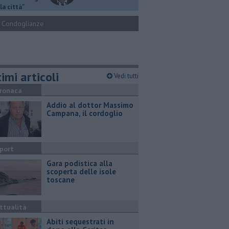
la città"
Condoglianze
imi articoli
Vedi tutti
ronaca
Addio al dottor Massimo
Campana, il cordoglio
port
Gara podistica alla
scoperta delle isole
toscane
ttualità
Abiti sequestrati in