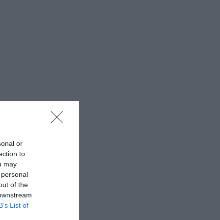
sonal or
ection to
ou may
 personal
out of the
 downstream
B’s List of