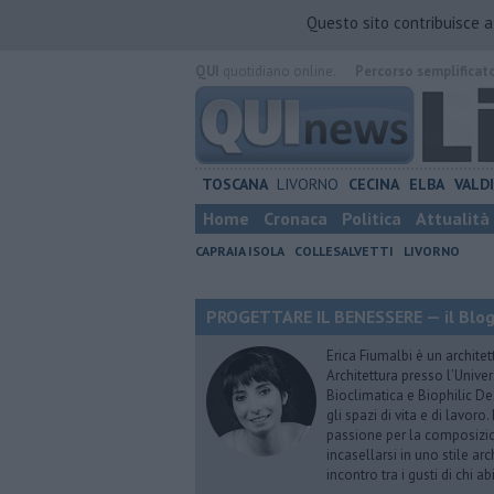
Questo sito contribuisce 
QUI
quotidiano online.
Percorso semplificat
TOSCANA
LIVORNO
CECINA
ELBA
VALD
Home
Cronaca
Politica
Attualità
CAPRAIA ISOLA
COLLESALVETTI
LIVORNO
PROGETTARE IL BENESSERE — il Blog 
Erica Fiumalbi è un architet
Architettura presso l’Univer
Bioclimatica e Biophilic De
gli spazi di vita e di lavoro
passione per la composizio
incasellarsi in uno stile ar
incontro tra i gusti di chi 