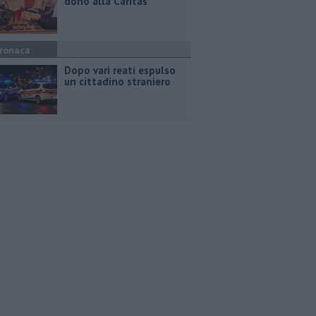
dono alla Caritas
ronaca
Dopo vari reati espulso
un cittadino straniero