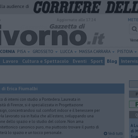
alla audience di
o
Aggiornato alle 17:24
METE
Vene
ICORNIA
PISA
GROSSETO
LUCCA
MASSA CARRARA
PISTOIA
Lavoro
Cultura e Spettacolo
Eventi
Sport
Blog
Intervi
di Erica Fiumalbi
to di interni con studio a Pontedera. Laureata in
sità di Firenze, si è specializzata in Progettazione
sign, concentrandosi sul comfort indoor e il benessere per
Q
. Ha lavorato sia in Italia che all'estero, sviluppando una
ne dello spazio e lo studio del colore. Non ama
A L
chitettonico canonico puro, ma piuttosto trovare il punto di
di 
abiterà lo spazio e un tocco personale.
Vedi tutti
Scar