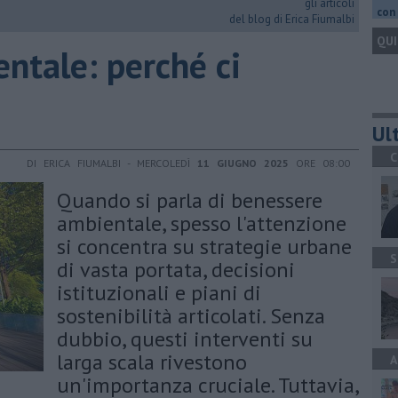
gli articoli
con 
del blog di Erica Fiumalbi
QUI
ntale: perché ci
Ult
C
DI ERICA FIUMALBI - MERCOLEDÌ
11 GIUGNO 2025
ORE 08:00
Quando si parla di benessere
ambientale, spesso l'attenzione
si concentra su strategie urbane
S
di vasta portata, decisioni
istituzionali e piani di
sostenibilità articolati. Senza
dubbio, questi interventi su
larga scala rivestono
A
un'importanza cruciale. Tuttavia,