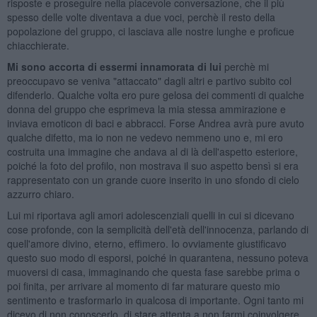
risposte e proseguire nella piacevole conversazione, che il più
spesso delle volte diventava a due voci, perchè il resto della
popolazione del gruppo, ci lasciava alle nostre lunghe e proficue
chiacchierate.
Mi sono accorta di essermi innamorata di lui
perchè mi
preoccupavo se veniva "attaccato" dagli altri e partivo subito col
difenderlo. Qualche volta ero pure gelosa dei commenti di qualche
donna del gruppo che esprimeva la mia stessa ammirazione e
inviava emoticon di baci e abbracci. Forse Andrea avrà pure avuto
qualche difetto, ma io non ne vedevo nemmeno uno e, mi ero
costruita una immagine che andava al di là dell'aspetto esteriore,
poiché la foto del profilo, non mostrava il suo aspetto bensì si era
rappresentato con un grande cuore inserito in uno sfondo di cielo
azzurro chiaro.
Lui mi riportava agli amori adolescenziali quelli in cui si dicevano
cose profonde, con la semplicità dell'età dell'innocenza, parlando di
quell'amore divino, eterno, effimero. Io ovviamente giustificavo
questo suo modo di esporsi, poiché in quarantena, nessuno poteva
muoversi di casa, immaginando che questa fase sarebbe prima o
poi finita, per arrivare al momento di far maturare questo mio
sentimento e trasformarlo in qualcosa di importante. Ogni tanto mi
dicevo di non conoscerlo, di stare attenta a non farmi coinvolgere