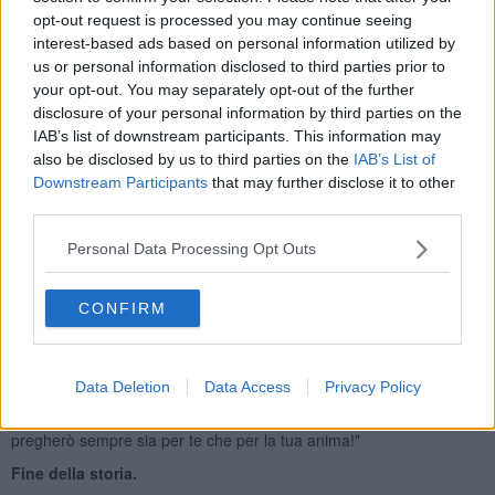
voluta, che mi evitava di cadere nella depressione e nell'inedia più
opt-out request is processed you may continue seeing
totali. Immaginavo di guardarlo negli occhi e di sorridere anche se
interest-based ads based on personal information utilized by
con la mascherina e il distanziamento sociale, cercando di creare
us or personal information disclosed to third parties prior to
quella intimità necessaria a dar corpo alle mie fantasie.
your opt-out. You may separately opt-out of the further
disclosure of your personal information by third parties on the
Così spinta da questa grande passione due giorni fa, chiedo ad
IAB’s list of downstream participants. This information may
Andrea di incontrarci a bere qualcosa,
appena Conte, ci da il via
also be disclosed by us to third parties on the
IAB’s List of
libera
. Le sue risposte mi lasciano talmente perplessa da non
Downstream Participants
that may further disclose it to other
realizzare subito dovendo riavvolgere un nastro che aveva finito la
third parties.
sua corsa in avanti e stava per arrivare al traguardo: "Maria, io
sono un prete!". Dopo minuti interminabili di arresto
Personal Data Processing Opt Outs
cardiocircolatorio, la mie risposte diventano domande: "Ma come?"
"Come è possibile?".
Mi è sembrato quasi di sentire il suo sospiro, prima di veder scritto
CONFIRM
il suo ultimo messaggio: "Maria ho sempre parlato in termini
spirituali e in questo momento di crisi per tutti, aiuto come posso il
mio prossimo, professando gli insegnamenti di nostro Signore...
Data Deletion
Data Access
Privacy Policy
non avevo capito che tu volessi vedermi e incontrarmi al di fuori del
gruppo, mi dispiace! Sei una persona che stimo e per la quale
pregherò sempre sia per te che per la tua anima!"
Fine della storia.