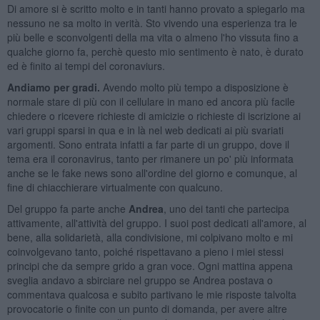
Di amore si è scritto molto e in tanti hanno provato a spiegarlo ma
nessuno ne sa molto in verità. Sto vivendo una esperienza tra le
più belle e sconvolgenti della ma vita o almeno l'ho vissuta fino a
qualche giorno fa, perchè questo mio sentimento è nato, è durato
ed è finito ai tempi del coronaviurs.
Andiamo per gradi.
Avendo molto più tempo a disposizione è
normale stare di più con il cellulare in mano ed ancora più facile
chiedere o ricevere richieste di amicizie o richieste di iscrizione ai
vari gruppi sparsi in qua e in là nel web dedicati ai più svariati
argomenti. Sono entrata infatti a far parte di un gruppo, dove il
tema era il coronavirus, tanto per rimanere un po' più informata
anche se le fake news sono all'ordine del giorno e comunque, al
fine di chiacchierare virtualmente con qualcuno.
Del gruppo fa parte anche
Andrea
, uno dei tanti che partecipa
attivamente, all'attività del gruppo. I suoi post dedicati all'amore, al
bene, alla solidarietà, alla condivisione, mi colpivano molto e mi
coinvolgevano tanto, poiché rispettavano a pieno i miei stessi
principi che da sempre grido a gran voce. Ogni mattina appena
sveglia andavo a sbirciare nel gruppo se Andrea postava o
commentava qualcosa e subito partivano le mie risposte talvolta
provocatorie o finite con un punto di domanda, per avere altre