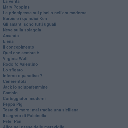
La verità
Mary Poppins
La principessa sul pisello nell'era moderna
Barbie e i quindici Ken
Gli amanti sono tutti uguali
Neve sulla spiaggia
Amanda
Elena
Il concepimento
Quel che sembra è
Virginia Wolf
Rodolfo Valentino
Lo sfigato
Inferno o paradiso ?
Cenerentola
Jack lo sciupafemmine
Cambio
Corteggiatori moderni
Peppa Pig
Testa di moro: mai tradire una siciliana
Il segreto di Pulcinella
Peter Pan
Alice nel paese delle meraviglie