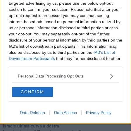
La questione israelo-palestinese ignorata dal G20
targeted advertising by us, please use the below opt-out
Erdogan continua a sfidare l'Occidente
section to confirm your selection. Please note that after your
Libano, collasso economico e guerra civile
opt-out request is processed you may continue seeing
Johnson, da Trump a Biden alla Brexit
interest-based ads based on personal information utilized by
L'AUKUS e il Quad
us or personal information disclosed to third parties prior to
Biden, primo presidente USA non in guerra
your opt-out. You may separately opt-out of the further
Papa Bergoglio vedrà Viktor Orbán
disclosure of your personal information by third parties on the
Bennet, un giorno in attesa di Biden
IAB’s list of downstream participants. This information may
Il ritorno dei talebani
also be disclosed by us to third parties on the
IAB’s List of
​La lenta agonia del Libano
Downstream Participants
that may further disclose it to other
Sudafrica, è allarme alimentare
third parties.
Usa di nuovo al centro della geopolitica internazionale
L’appuntamento di Israele con il cambiamento
Personal Data Processing Opt Outs
La farsa delle elezioni in Siria
In Medioriente non ci sono favole, solo realtà
Biden chiama ma Netanyahu non risponde
CONFIRM
Niente di nuovo in Medioriente
La forza di Boris Johnson
Biden nuovo alleato armeno contro la Turchia
Data Deletion
Data Access
Privacy Policy
Mar Mediterraneo cimitero silente
Richiami neo ottomani, la Francia guarda sospetta
Israele ultima curva a destra