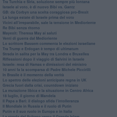
Tra Turchia e Siria, soluzione sempre più lontana
Israele al voto, è di nuovo Bibi vs. Gantz
GB: da Corbyn una scelta coraggiosa pro-Brexit
La lunga estate di Israele prima del voto
Vicini all’irreparabile, sale la tensione in Medioriente
Re Bibi senza ritorno
Mayexit: Theresa May ai saluti
Venti di guerra dal Medioriente
Lo scrittore Bassem commenta le elezioni israeliane
Tra Trump e Erdogan è tempo di ultimatum
Strada in salita per la May tra Londra e Bruxelles
Riflessioni dopo il viaggio di Salvini in Israele
Israele: resa di Hamas e dimissioni del ministro
10 anni fa la scomparsa di Padre Michele Piccirilli
In Brasile è il momento della verità
Lo spettro delle elezioni anticipate regna in UK
Grecia fuori dalla crisi, countdown iniziato
La mutazione libica e la situazione in Centro Africa
18 luglio, il giorno di Mandela
Il Papa a Bari: il dialogo sfida l’intolleranza
Il Mondiale in Russia e il ruolo di Putin
Putin e il suo ruolo in Europa e in Italia
La strada del Sultano verso il Grande Islam