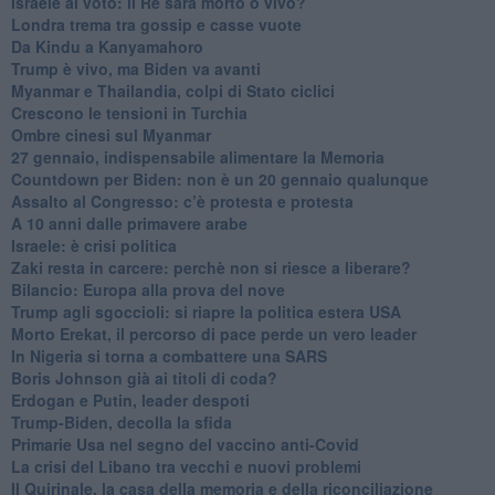
Israele al voto: il Re sarà morto o vivo?
Londra trema tra gossip e casse vuote
Da Kindu a Kanyamahoro
Trump è vivo, ma Biden va avanti
Myanmar e Thailandia, colpi di Stato ciclici
Crescono le tensioni in Turchia
Ombre cinesi sul Myanmar
27 gennaio, indispensabile alimentare la Memoria
Countdown per Biden: non è un 20 gennaio qualunque
Assalto al Congresso: c’è protesta e protesta
A 10 anni dalle primavere arabe
Israele: è crisi politica
Zaki resta in carcere: perchè non si riesce a liberare?
Bilancio: Europa alla prova del nove
Trump agli sgoccioli: si riapre la politica estera USA
Morto Erekat, il percorso di pace perde un vero leader
In Nigeria si torna a combattere una SARS
Boris Johnson già ai titoli di coda?
Erdogan e Putin, leader despoti
Trump-Biden, decolla la sfida
Primarie Usa nel segno del vaccino anti-Covid
La crisi del Libano tra vecchi e nuovi problemi
Il Quirinale, la casa della memoria e della riconciliazione