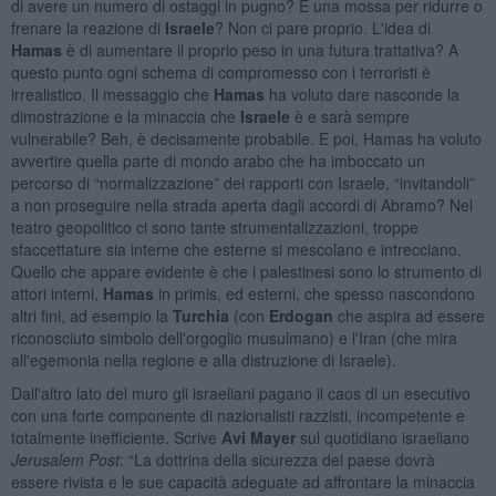
di avere un numero di ostaggi in pugno? È una mossa per ridurre o
frenare la reazione di
Israele
? Non ci pare proprio. L'idea di
Hamas
è di aumentare il proprio peso in una futura trattativa? A
questo punto ogni schema di compromesso con i terroristi è
irrealistico. Il messaggio che
Hamas
ha voluto dare nasconde la
dimostrazione e la minaccia che
Israele
è e sarà sempre
vulnerabile? Beh, è decisamente probabile. E poi, Hamas ha voluto
avvertire quella parte di mondo arabo che ha imboccato un
percorso di “normalizzazione” dei rapporti con Israele, “invitandoli”
a non proseguire nella strada aperta dagli accordi di Abramo? Nel
teatro geopolitico ci sono tante strumentalizzazioni, troppe
sfaccettature sia interne che esterne si mescolano e intrecciano.
Quello che appare evidente è che i palestinesi sono lo strumento di
attori interni,
Hamas
in primis, ed esterni, che spesso nascondono
altri fini, ad esempio la
Turchia
(con
Erdogan
che aspira ad essere
riconosciuto simbolo dell'orgoglio musulmano) e l'Iran (che mira
all'egemonia nella regione e alla distruzione di Israele).
Dall'altro lato del muro gli israeliani pagano il caos di un esecutivo
con una forte componente di nazionalisti razzisti, incompetente e
totalmente inefficiente. Scrive
Avi Mayer
sul quotidiano israeliano
Jerusalem Post
: “La dottrina della sicurezza del paese dovrà
essere rivista e le sue capacità adeguate ad affrontare la minaccia