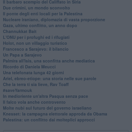
Il barbaro scempio del Califfato in Siria
Due crimini, un mondo sconvolto
Il ponte degli enti locali per la Palestina
Nucleare iraniano, diplomazia di vasta proporzione
Gaza, ultimo conflitto, un anno dopo
Channukkat Bait
L'ONU per i profughi ed i rifugiati
Holot, non un villaggio turistico
Francesco a Sarajevo: il bilancio
Un Papa a Sarajevo
Palmira all'Isis, una sconfitta anche mediatica
Ricordo di Daniela Meucci
​Una telefonata lunga 42 giorni
​Ariel, ebreo-etiope: una storia nelle sue parole
Che la terra ti sia lieve, Rav Toaff
​#saveYarmouk
​In medioriente un'altra Pasqua senza pace
​Il falco vola anche controvento
Molte nubi sul futuro del governo israeliano
Knesset: la campagna elettorale approda da Obama
Palestina: un conflitto dai molteplici approcci