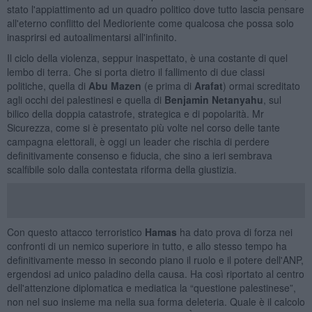
stato l'appiattimento ad un quadro politico dove tutto lascia pensare
all'eterno conflitto del Medioriente come qualcosa che possa solo
inasprirsi ed autoalimentarsi all'infinito.
Il ciclo della violenza, seppur inaspettato, è una costante di quel
lembo di terra. Che si porta dietro il fallimento di due classi
politiche, quella di
Abu Mazen
(e prima di
Arafat
) ormai screditato
agli occhi dei palestinesi e quella di
Benjamin Netanyahu
, sul
bilico della doppia catastrofe, strategica e di popolarità. Mr
Sicurezza, come si è presentato più volte nel corso delle tante
campagna elettorali, è oggi un leader che rischia di perdere
definitivamente consenso e fiducia, che sino a ieri sembrava
scalfibile solo dalla contestata riforma della giustizia.
Con questo attacco terroristico
Hamas
ha dato prova di forza nei
confronti di un nemico superiore in tutto, e allo stesso tempo ha
definitivamente messo in secondo piano il ruolo e il potere dell'ANP,
ergendosi ad unico paladino della causa. Ha così riportato al centro
dell'attenzione diplomatica e mediatica la “questione palestinese”,
non nel suo insieme ma nella sua forma deleteria. Quale è il calcolo