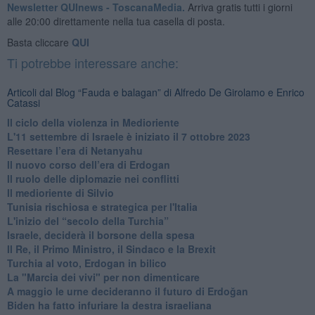
Newsletter QUInews - ToscanaMedia.
Arriva gratis tutti i giorni
alle 20:00 direttamente nella tua casella di posta.
Basta cliccare
QUI
Ti potrebbe interessare anche:
Articoli dal Blog “Fauda e balagan” di Alfredo De Girolamo e Enrico
Catassi
Il ciclo della violenza in Medioriente
L'11 settembre di Israele è iniziato il 7 ottobre 2023
Resettare l’era di Netanyahu
​Il nuovo corso dell’era di Erdogan
Il ruolo delle diplomazie nei conflitti
Il medioriente di Silvio
Tunisia rischiosa e strategica per l'Italia
L'inizio del “secolo della Turchia”
Israele, deciderà il borsone della spesa
Il Re, il Primo Ministro, il Sindaco e la Brexit
Turchia al voto, Erdogan in bilico
La "Marcia dei vivi" per non dimenticare
A maggio le urne decideranno il futuro di Erdoğan
Biden ha fatto infuriare la destra israeliana