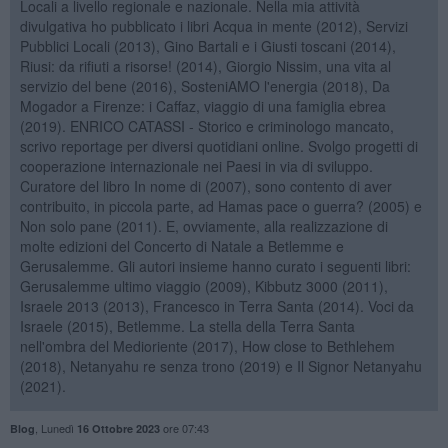
Locali a livello regionale e nazionale. Nella mia attività
divulgativa ho pubblicato i libri Acqua in mente (2012), Servizi
Pubblici Locali (2013), Gino Bartali e i Giusti toscani (2014),
Riusi: da rifiuti a risorse! (2014), Giorgio Nissim, una vita al
servizio del bene (2016), SosteniAMO l'energia (2018), Da
Mogador a Firenze: i Caffaz, viaggio di una famiglia ebrea
(2019). ENRICO CATASSI - Storico e criminologo mancato,
scrivo reportage per diversi quotidiani online. Svolgo progetti di
cooperazione internazionale nei Paesi in via di sviluppo.
Curatore del libro In nome di (2007), sono contento di aver
contribuito, in piccola parte, ad Hamas pace o guerra? (2005) e
Non solo pane (2011). E, ovviamente, alla realizzazione di
molte edizioni del Concerto di Natale a Betlemme e
Gerusalemme. Gli autori insieme hanno curato i seguenti libri:
Gerusalemme ultimo viaggio (2009), Kibbutz 3000 (2011),
Israele 2013 (2013), Francesco in Terra Santa (2014). Voci da
Israele (2015), Betlemme. La stella della Terra Santa
nell'ombra del Medioriente (2017), How close to Bethlehem
(2018), Netanyahu re senza trono (2019) e Il Signor Netanyahu
(2021).
,
Lunedì
ore 07:43
Blog
16 Ottobre 2023