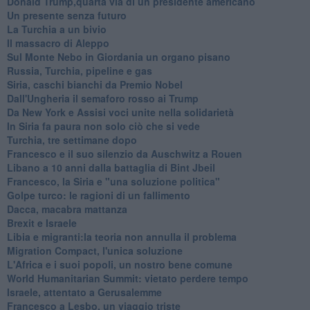
Donald Trump,quarta via di un presidente americano
Un presente senza futuro
La Turchia a un bivio
Il massacro di Aleppo
Sul Monte Nebo in Giordania un organo pisano
Russia, Turchia, pipeline e gas
Siria, caschi bianchi da Premio Nobel
Dall'Ungheria il semaforo rosso ai Trump
Da New York e Assisi voci unite nella solidarietà
In Siria fa paura non solo ciò che si vede
Turchia, tre settimane dopo
Francesco e il suo silenzio da Auschwitz a Rouen
Libano a 10 anni dalla battaglia di Bint Jbeil
Francesco, la Siria e "una soluzione politica"
Golpe turco: le ragioni di un fallimento
Dacca, macabra mattanza
Brexit e Israele
Libia e migranti:la teoria non annulla il problema
Migration Compact, l'unica soluzione
L'Africa e i suoi popoli, un nostro bene comune
World Humanitarian Summit: vietato perdere tempo
Israele, attentato a Gerusalemme
Francesco a Lesbo, un viaggio triste