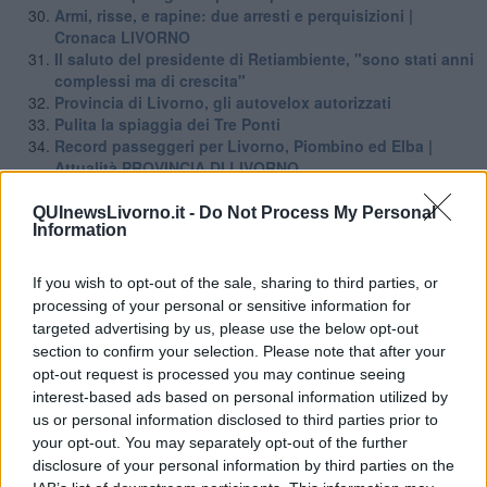
Armi, risse, e rapine: due arresti e perquisizioni |
Cronaca LIVORNO
Il saluto del presidente di Retiambiente, "sono stati anni
complessi ma di crescita"
Provincia di Livorno, gli autovelox autorizzati
Pulita la spiaggia dei Tre Ponti
Record passeggeri per Livorno, Piombino ed Elba |
Attualità PROVINCIA DI LIVORNO
Spiagge libere, sì alle docce ma con alcune regole
Vandalizzato lo stand di un sindacato
QUInewsLivorno.it -
Do Not Process My Personal
Information
Al via il nuovo parcheggio di piazza Mazzini
Asl, sportelli amministrativi su prenotazione
Benzina, gasolio, gpl, ecco dove risparmiare
If you wish to opt-out of the sale, sharing to third parties, or
Centro, la nuova sosta regolamentata
processing of your personal or sensitive information for
Cesvot e Ikea Pisa insieme per il sociale
targeted advertising by us, please use the below opt-out
E' morto l'ingegner Lanzara, pioniere dell'innovazione |
section to confirm your selection. Please note that after your
Attualità PONTEDERA
opt-out request is processed you may continue seeing
Le luci più belle del Natale? Alla Terrazza
interest-based ads based on personal information utilized by
Pescati troppi ricci di mare, scatta la sanzione
us or personal information disclosed to third parties prior to
Tempo in peggioramento, torna il libeccio
your opt-out. You may separately opt-out of the further
Un nuovo spazio per la pesca sportiva
disclosure of your personal information by third parties on the
Gara podistica alla scoperta delle isole toscane