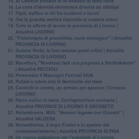
Al Castello Bonaria le 30 finaliste di Miss Italia
La carta d'identità elettronica diventa un obbligo
Fipili, traffico in tilt fra incidenti e lavori
Ora la guardia medica risponde al numero unico
​Tutte le offerte di lavoro in provincia di Livorno |
Attualità LIVORNO
"Fisioterapia di prossimità, ruolo strategico" | Attualità
PROVINCIA DI LIVORNO
Goletta Verde, le foci restano punti critici | Attualità
PROVINCIA DI LIVORNO
Macelloni, "Novatosc farà una proposta a RetiAmbiente"
| Attualità PECCIOLI
Presentato il Mascagni Festival 2026
Pulizia e tutela con le Sentinelle del mare
Controlli in centro, un arresto per spaccio | Cronaca
LIVORNO
Parco eolico in mare, Confagricoltura contraria |
Attualità PROVINCE DI LIVORNO E GROSSETO
Retiambiente, M5S: "Nessun legame con Giacetti" |
Attualità VALDERA
Retiambiente, il dopo Fortini e lo spettro del
commissariamento | Attualità PROVINCIA DI PISA
Un nuovo padiglione per l'ospedale di Livorno