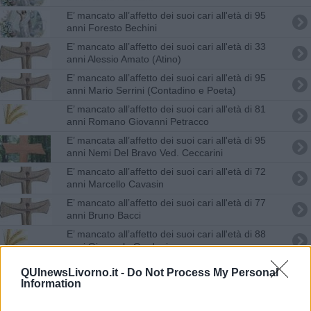
E’ mancato all’affetto dei suoi cari all'età di 95
anni Foresto Bechini
E’ mancato all’affetto dei suoi cari all'età di 33
anni Alessio Amato (Atino)
E’ mancato all’affetto dei suoi cari all'età di 95
anni Mario Serrini (Contadino e Poeta)
E’ mancato all’affetto dei suoi cari all'età di 81
anni Romano Giovanni Petracco
E’ mancata all’affetto dei suoi cari all'età di 95
anni Nemi Del Bravo Ved. Ceccarini
E’ mancato all’affetto dei suoi cari all'età di 72
anni Marcello Cavasin
E’ mancato all’affetto dei suoi cari all'età di 77
anni Bruno Bacci
E’ mancato all’affetto dei suoi cari all'età di 88
anni Giancarlo Cordoni
E’ mancato all’affetto dei suoi cari all'età di 79
QUInewsLivorno.it -
Do Not Process My Personal
anni Giuseppe Strati
Information
E’ mancato all’affetto dei suoi cari all'età di 98
anni Giovanni Guzzarri