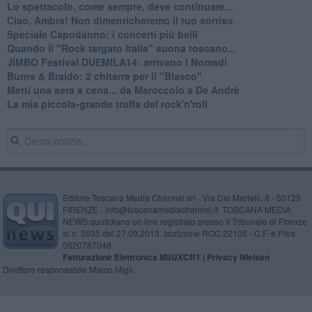
Lo spettacolo, come sempre, deve continuare...
Ciao, Ambra! Non dimenticheremo il tuo sorriso
Speciale Capodanno: i concerti più belli
Quando il "Rock targato Italia" suona toscano...
JIMBO Festival DUEMILA14: arrivano I Nomadi
Burns & Braido: 2 chitarre per il "Blasco"
Metti una sera a cena... da Maroccolo a De Andrè
La mia piccola-grande truffa del rock'n'roll
Editore Toscana Media Channel srl - Via Dei Martelli, 8 - 50129
FIRENZE - info@toscanamediachannel.it. TOSCANA MEDIA
NEWS quotidiano on line registrato presso il Tribunale di Firenze
al n. 5935 del 27.09.2013. Iscrizione ROC 22105 - C.F. e P.Iva
0620787048
Fatturazione Elettronica M5UXCR1 |
Privacy Nielsen
Direttore responsabile Marco Migli