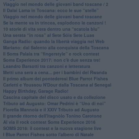
​Viaggio nel mondo delle giovani band toscane / 2
Il Dalai Lama in Toscana: ecco le sue “stelle”
Viaggio nel mondo delle giovani band toscane
Se la mente va in trincea, esplodono le canzoni !
​10 storie di vita vera dentro una “scatola blu”
​Una serata “in rosa” al Sete Sóis Sete Luas
Ganga Radio: quando la libertà viaggia nel Web
Mariano: dal Salento alla conquista della Toscana
​Il Soms Palaia tra “fingerstyle” e rock contest
Soms Experience 2017: non c'è due senza tre!
​Leandro Barsotti tra canzoni e letteratura
​Metti una sera a cena... per i bambini del Rwanda
​Il primo album dei pontederesi Blue Parrot Fishes
Carletti e Youssou N'Dour dalla Toscana al Senegal
Happy Birthday, Garage Radio!
​Cascina capitale del disco usato e da collezione
Tributo ad Augusto: Omar Pedrini è “Uno di noi”
​Fiorella Mannoia e il XXIV Tributo ad Augusto
Il grande ritorno dell'itagnòlo Tonino Carotone
​Al via il rock contest Soms Experience 2016
​SOMS 2016: il contest e la nuova stagione live
I Blue Parrot Fishes sotto l'albero di Natale