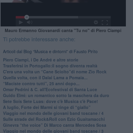
Mauro Ermanno Giovanardi canta "Tu no" di Piero Ciampi
Ti potrebbe interessare anche:
Articoli dal Blog “Musica e dintorni” di Fausto Pirìto
​Piero Ciampi, i De André e altre storie
​Trasferirsi in Portogallo:il sogno diventa realtà
​C'era una volta un “Cane Sciolto”di nome Zio Rock
Quella volta, con il Dalai Lama a Pomaia...
​“Maciste contro tutti”, 25 anni dopo...
​Omar Pedrini & C. all'Ecofestival di Santa Luce
Guido Elmi: un romantico sotto la maschera da duro
Sete Soís Sete Luas: dove c'è Musica c'è Pace!
​A luglio, Forte dei Marmi si tinge di “giallo”
Viaggio nel mondo delle giovani band toscane / 4
Sulle strade del Rock&Roll con Ezio Guaitamacchi
​Ginevra “the voice” Di Marco canta Mercedes Sosa
Viaggio nel mondo delle giovani band toscane / 3