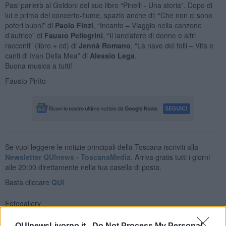
Pasi parlerà al Goldoni del suo libro “Pinelli - Una storia”. Dopo di
lui e prima del concerto-fiume, spazio anche di: “Che non ci sono
poteri buoni” di
Paolo Finzi
, “Incanto – Viaggio nella canzone
d’autrice” di
Fausto Pellegrini
, “Il lanciatore di donne e altri
racconti” (libro + cd) di
Jennà Romano
, “La nave dei folli – Vita e
canti di Ivan Della Mea” di
Alessio Lega
.
Buona musica a tutti!
Fausto Pirìto
Se vuoi leggere le notizie principali della Toscana iscriviti alla
Newsletter QUInews - ToscanaMedia.
Arriva gratis tutti i giorni
alle 20:00 direttamente nella tua casella di posta.
Basta cliccare
QUI
Fotogallery
QUInewsLivorno.it -
Do Not Process My Personal