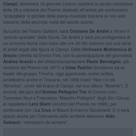
Ciampi
, domenica 19 gennaio Livorno ospiterà la serata conclusiva
della 25.a edizione del Premio dedicato all’artista più controverso,
“scapigliato” e geniale della scena musicale toscana (e non solo
toscana) della seconda metà del secolo scorso.
Sul palco del Teatro Goldoni, sarà
Cristiano De André
a ritirare il
“premio speciale” della Giuria. De André jr sarà poi protagonista di
un concerto-fiume (con inizio alle ore 20:45) insieme con una serie
di artisti legati alla figura di Ciampi. Dalla
Orchestra Multietnica di
Arezzo
(diretta da Enrico Fink, con la partecipazione del giornalista
Andrea Scanzi
e del chitarrista/cantautore
Paolo Benvegnù
, già
vincitore del Premio nel 1977) a
Omar Pedrini
(fondatore ed ex
leader del gruppo Timorìa, oggi apprezzato rocker solista
amatissimo anche in Toscana; nel 1996 inserì “Non c’è più
l’America”, cover del brano di Ciampi, nel suo album “Beatnik”). E
ancora: dal jazz dell’
Andrea Pellegrini Trio
di Livorno (con
Tommaso Novi e Francesco “Maestro Pellegrini” degli Zen Circus)
ai napoletani
Letti Sfatti
(vincitori del Premio ne 1999), per
continuare con i
La Crus
di Mauro Ermanno Giovanardi. E ci sarà
spazio anche per l’intervento dello scrittore labronico
Aldo
Galeazzi
, “ciampiano da sempre”.