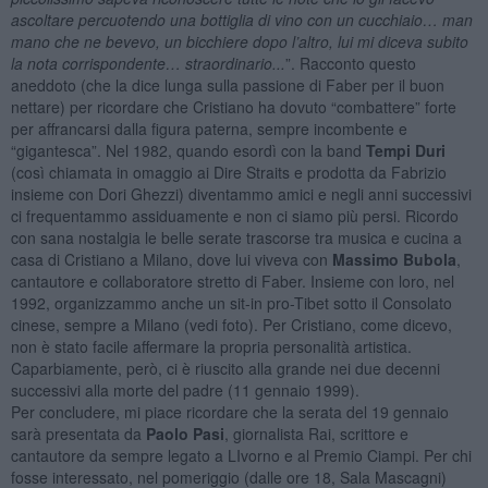
ascoltare percuotendo una bottiglia di vino con un cucchiaio… man
mano che ne bevevo, un bicchiere dopo l’altro, lui mi diceva subito
la nota corrispondente… straordinario...
”. Racconto questo
aneddoto (che la dice lunga sulla passione di Faber per il buon
nettare) per ricordare che Cristiano ha dovuto “combattere” forte
per affrancarsi dalla figura paterna, sempre incombente e
“gigantesca”. Nel 1982, quando esordì con la band
Tempi Duri
(così chiamata in omaggio ai Dire Straits e prodotta da Fabrizio
insieme con Dori Ghezzi) diventammo amici e negli anni successivi
ci frequentammo assiduamente e non ci siamo più persi. Ricordo
con sana nostalgia le belle serate trascorse tra musica e cucina a
casa di Cristiano a Milano, dove lui viveva con
Massimo Bubola
,
cantautore e collaboratore stretto di Faber. Insieme con loro, nel
1992, organizzammo anche un sit-in pro-Tibet sotto il Consolato
cinese, sempre a Milano (vedi foto). Per Cristiano, come dicevo,
non è stato facile affermare la propria personalità artistica.
Caparbiamente, però, ci è riuscito alla grande nei due decenni
successivi alla morte del padre (11 gennaio 1999).
Per concludere, mi piace ricordare che la serata del 19 gennaio
sarà presentata da
Paolo Pasi
, giornalista Rai, scrittore e
cantautore da sempre legato a LIvorno e al Premio Ciampi. Per chi
fosse interessato, nel pomeriggio (dalle ore 18, Sala Mascagni)