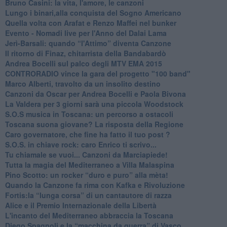
Bruno Casini: la vita, l'amore, le canzoni
​Lungo i binari,alla conquista del Sogno Americano
​Quella volta con Arafat e Renzo Maffei nel bunker
​Evento - Nomadi live per l'Anno del Dalai Lama
Jerì-Barsali: quando “l'Attimo” diventa Canzone
Il ritorno di Finaz, chitarrista della Bandabardò
Andrea Bocelli sul palco degli MTV EMA 2015
CONTRORADIO vince la gara del progetto "100 band"
Marco Alberti, travolto da un insolito destino
Canzoni da Oscar per Andrea Bocelli e Paola Bivona
La Valdera per 3 giorni sarà una piccola Woodstock
S.O.S musica in Toscana: un percorso a ostacoli
​Toscana suona giovane? La risposta della Regione
Caro governatore, che fine ha fatto il tuo post ?
S.O.S. in chiave rock: caro Enrico ti scrivo...
Tu chiamale se vuoi... Canzoni da Marciapiede!
​Tutta la magia del Mediterraneo a Villa Malaspina
​Pino Scotto: un rocker “duro e puro” alla mèta!
​Quando la Canzone fa rima con Kafka e Rivoluzione
​Fortis:la “lunga corsa” di un cantautore di razza
Alice e il Premio Internazionale della Libertà
​L'incanto del Mediterraneo abbraccia la Toscana
​Diego Spagnoli e la “macchina da guerra” di Vasco