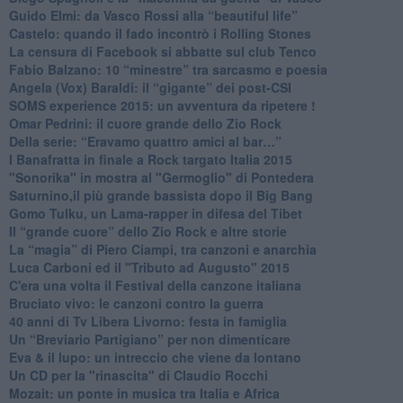
​Guido Elmi: da Vasco Rossi alla “beautiful life”
​Castelo: quando il fado incontrò i Rolling Stones
La censura di Facebook si abbatte sul club Tenco
Fabio Balzano: 10 “minestre” tra sarcasmo e poesia
Angela (Vox) Baraldi: il “gigante” dei post-CSI
​SOMS experience 2015: un avventura da ripetere !
Omar Pedrini: il cuore grande dello Zio Rock
Della serie: “Eravamo quattro amici al bar…”
I Banafratta in finale a Rock targato Italia 2015
"Sonorika" in mostra al "Germoglio" di Pontedera
​Saturnino,il più grande bassista dopo il Big Bang
​Gomo Tulku, un Lama-rapper in difesa del Tibet
​Il “grande cuore” dello Zio Rock e altre storie
La “magia” di Piero Ciampi, tra canzoni e anarchia
Luca Carboni ed il "Tributo ad Augusto" 2015
C'era una volta il Festival della canzone italiana
Bruciato vivo: le canzoni contro la guerra
40 anni di Tv Libera Livorno: festa in famiglia
Un “Breviario Partigiano” per non dimenticare
Eva & il lupo: un intreccio che viene da lontano
Un CD per la "rinascita" di Claudio Rocchi
Mozait: un ponte in musica tra Italia e Africa