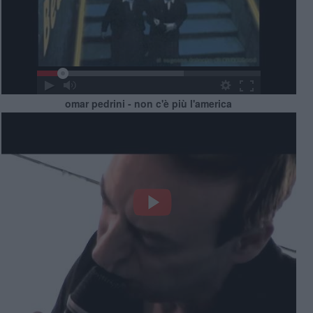
omar pedrini - non c'è più l'america