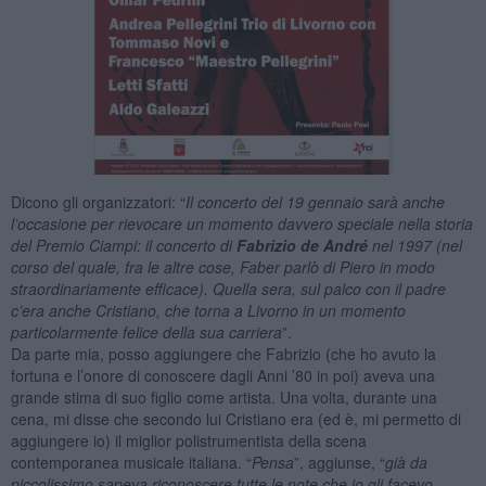
Dicono gli organizzatori: “
Il concerto del 19 gennaio sarà anche
l’occasione per rievocare un momento davvero speciale nella storia
del Premio Ciampi: il concerto di
Fabrizio de André
nel 1997 (nel
corso del quale, fra le altre cose, Faber parlò di Piero in modo
straordinariamente efficace). Quella sera, sul palco con il padre
c’era anche Cristiano, che torna a Livorno in un momento
particolarmente felice della sua carriera
”.
Da parte mia, posso aggiungere che Fabrizio (che ho avuto la
fortuna e l’onore di conoscere dagli Anni ’80 in poi) aveva una
grande stima di suo figlio come artista. Una volta, durante una
cena, mi disse che secondo lui Cristiano era (ed è, mi permetto di
aggiungere io) il miglior polistrumentista della scena
contemporanea musicale italiana. “
Pensa
”, aggiunse, “
già da
piccolissimo sapeva riconoscere tutte le note che io gli facevo