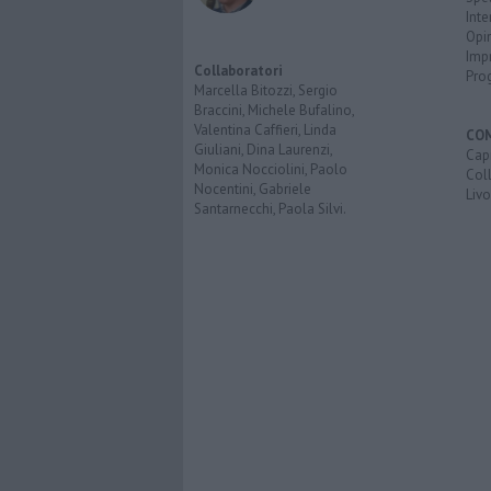
Inte
Opi
Imp
Collaboratori
Pro
Marcella Bitozzi, Sergio
Braccini, Michele Bufalino,
Valentina Caffieri, Linda
CO
Giuliani, Dina Laurenzi,
Capr
Monica Nocciolini, Paolo
Coll
Nocentini, Gabriele
Liv
Santarnecchi, Paola Silvi.