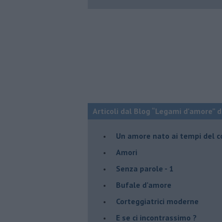
Articoli dal Blog “Legami d'amore” di
Un amore nato ai tempi del c
Amori
Senza parole - 1
Bufale d'amore
Corteggiatrici moderne
E se ci incontrassimo ?