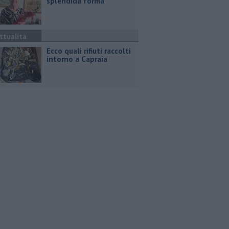
splendida forma
ttualità
Ecco quali rifiuti raccolti
intorno a Capraia