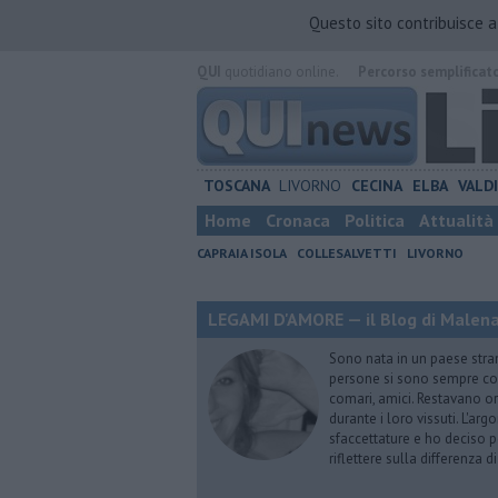
Questo sito contribuisce 
QUI
quotidiano online.
Percorso semplificat
TOSCANA
LIVORNO
CECINA
ELBA
VALD
Home
Cronaca
Politica
Attualità
CAPRAIA ISOLA
COLLESALVETTI
LIVORNO
LEGAMI D'AMORE — il Blog di Malena 
Sono nata in un paese stran
persone si sono sempre conf
comari, amici. Restavano or
durante i loro vissuti. L'ar
sfaccettature e ho deciso p
riflettere sulla differenza d