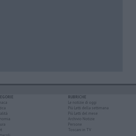
EGORIE
RUBRICHE
naca
Le notizie di oggi
tica
Più Letti della settimana
alità
Più Letti del mese
nomia
Archivio Notizie
ura
Persone
rt
Toscani in TV
tacoli