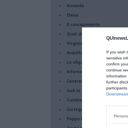
Amanda
Elena
Il concepimento
Quel che sembra è
QUInewsLi
Virginia Wolf
If you wish 
Rodolfo Valentino
sensitive in
Lo sfigato
confirm you
continue se
Inferno o paradiso ?
information 
Cenerentola
further disc
participants
Jack lo sciupafemmine
Downstream 
Cambio
Corteggiatori moderni
Persona
Peppa Pig