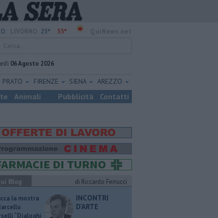
25°
35°
O:
LIVORNO
QuiNews.net
vedì
06 Agosto 2026
PRATO
FIRENZE
SIENA
AREZZO
ste
Animali
Pubblicità
Contatti
ui Blog
di Riccardo Ferrucci
INCONTRI
ucca la mostra
D'ARTE
Marcello
selli “Dialoghi