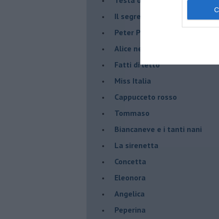
Testa di moro: mai tradire una
Il segreto di Pulcinella
Peter Pan
Alice nel paese delle meravig
Fatti di letto
Miss Italia
Cappucceto rosso
Tommaso
Biancaneve e i tanti nani
La sirenetta
Concetta
Eleonora
Angelica
Peperina