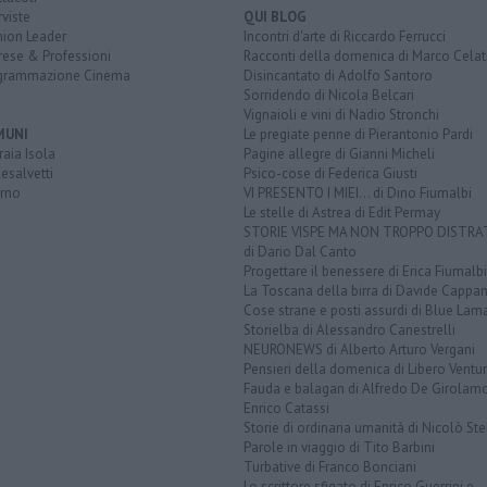
rviste
QUI BLOG
nion Leader
Incontri d'arte di Riccardo Ferrucci
rese & Professioni
Racconti della domenica di Marco Celat
grammazione Cinema
Disincantato di Adolfo Santoro
Sorridendo di Nicola Belcari
Vignaioli e vini di Nadio Stronchi
MUNI
Le pregiate penne di Pierantonio Pardi
aia Isola
Pagine allegre di Gianni Micheli
esalvetti
Psico-cose di Federica Giusti
orno
VI PRESENTO I MIEI... di Dino Fiumalbi
Le stelle di Astrea di Edit Permay
STORIE VISPE MA NON TROPPO DISTR
di Dario Dal Canto
Progettare il benessere di Erica Fiumalbi
La Toscana della birra di Davide Cappan
Cose strane e posti assurdi di Blue Lam
Storielba di Alessandro Canestrelli
NEURONEWS di Alberto Arturo Vergani
Pensieri della domenica di Libero Ventur
Fauda e balagan di Alfredo De Girolam
Enrico Catassi
Storie di ordinaria umanità di Nicolò Ste
Parole in viaggio di Tito Barbini
Turbative di Franco Bonciani
Lo scrittore sfigato di Enrico Guerrini e