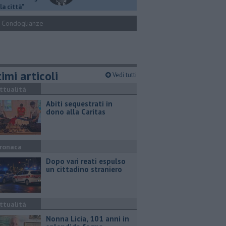
la città"
Condoglianze
imi articoli
Vedi tutti
ttualità
Abiti sequestrati in
dono alla Caritas
ronaca
Dopo vari reati espulso
un cittadino straniero
ttualità
Nonna Licia, 101 anni in