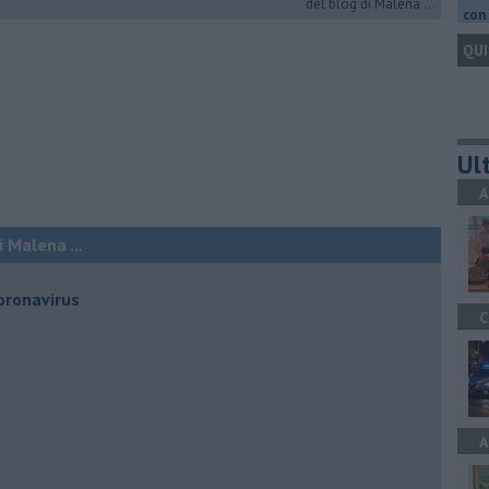
del blog di Malena ...
con 
QUI
Ult
A
 Malena ...
oronavirus
C
A