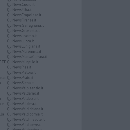
QuiNewsCuoio.it
QuiNewsElba.it
i
QuiNewsEmpolese.it
QuiNewsFirenze.it
QuiNewsGarfagnana.it
QuiNewsGrosseto.it
QuiNewsLivorno.it
QuiNewsLucca.it
QuiNewsLunigiana.it
QuiNewsMaremma.it
QuiNewsMassaCarrara.it
ATTE
QuiNewsMugello.it
QuiNewsPisa.it
QuiNewsPistoia.it
nari
QuiNewsPrato.it
a
QuiNewsSiena.it
QuiNewsValbisenzio.it
QuiNewsValdarno.it
i
QuiNewsValdelsa.it
o e
QuiNewsValdera.it
QuiNewsValdichiana.it
lla
QuiNewsValdicornia.it
QuiNewsValdinievole.it
QuiNewsValdisieve.it
QuiNewsValtiberina.it