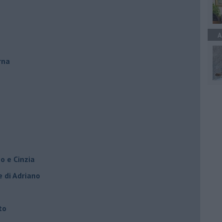
A
rna
o e Cinzia
e di Adriano
to