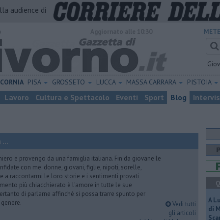
alla audience di
o
Aggiornato alle 10:30
METE
Gio
ICORNIA
PISA
GROSSETO
LUCCA
MASSA CARRARA
PISTOIA
Lavoro
Cultura e Spettacolo
Eventi
Sport
Blog
Intervi
...
iero e provengo da una famiglia italiana. Fin da giovane le
idate con me: donne, giovani, figlie, nipoti, sorelle,
e a raccontarmi le loro storie e i sentimenti provati
Q
gomento più chiacchierato è l'amore in tutte le sue
ertanto di parlarne affinché si possa trarre spunto per
A L
i genere.
Vedi tutti
di 
gli articoli
Scar