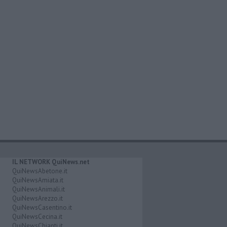
IL NETWORK QuiNews.net
QuiNewsAbetone.it
QuiNewsAmiata.it
QuiNewsAnimali.it
QuiNewsArezzo.it
QuiNewsCasentino.it
QuiNewsCecina.it
QuiNewsChianti.it