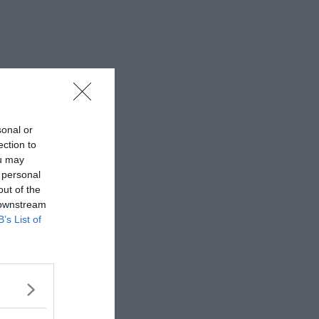
sonal or
ection to
ou may
 personal
out of the
 downstream
B’s List of