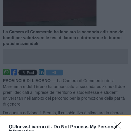
La Camera di Commercio ha lanciato la seconda edizione dei
bandi per valorizzare le tesi di laurea e dottorato e le buone
pratiche aziendali
PROVINCIA DI LIVORNO —
La Camera di Commercio della
Maremma e del Tirreno ha annunciato la seconda edizione di due
premi dedicati a imprese del territorio e studentesse e studenti
universitari nell'ambito del percorso per la promozione della parità
di genere.
Da questa edizione il Premio, il cui obiettivo è stimolare la ricerca
scientifica e valorizzare la cultura in materia di parità e pari
opportunità, è aperto anche alle tesi di dottorato di ricerca. Il bando
QUInewsLivorno.it -
Do Not Process My Personal
prevede l'assegnazione di
5 premi: 1.500 euro per la prima tesi