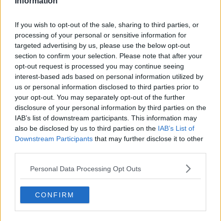
Information
classificata, 1.000 euro per la seconda, 500 euro ciascuno per
la terza, quarta e quinta tesi classificata
. Le tesi vincitrici ed
If you wish to opt-out of the sale, sharing to third parties, or
eventuali elaborati ritenuti meritevoli verranno inoltre acquisiti nel
processing of your personal or sensitive information for
patrimonio archivistico della Camera di Commercio.
targeted advertising by us, please use the below opt-out
L'Amministrazione valuterà anche la possibilità di offrire ai vincitori
section to confirm your selection. Please note that after your
uno
stage
gratuito presso la propria sede, legato alle attività
opt-out request is processed you may continue seeing
propedeutiche al mantenimento della certificazione di genere
dell'Ente.
interest-based ads based on personal information utilized by
us or personal information disclosed to third parties prior to
your opt-out. You may separately opt-out of the further
disclosure of your personal information by third parties on the
IAB’s list of downstream participants. This information may
Seconda edizione per il
Premio Impresa per le pari
also be disclosed by us to third parties on the
IAB’s List of
opportunità.
Possono partecipare le micro, piccole e medie
Downstream Participants
that may further disclose it to other
imprese, loro cooperative e consorzi, che hanno la sede legale
third parties.
nelle province di Livorno e Grosseto. Saranno premiate, con 3mila
euro ciascuna, quattro imprese che abbiano avviato progetti
Personal Data Processing Opt Outs
rientranti in almeno uno dei seguenti ambiti: cultura attivazione di
percorsi di mentoring e coaching dedicati alla crescita delle donne
verso ruoli dirigenziali, o iniziative rivolte alla popolazione aziendale
CONFIRM
maschile sui temi della paternità condivisa e del contrasto agli
stereotipi; governance adozione di processi per identificare, gestire
e approfondire ogni forma di violenza o discriminazione; risorse