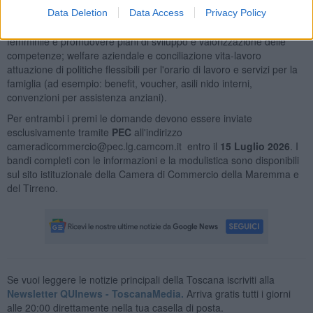
umane adozione di processi di gestione HR a favore della parità di
Data Deletion
Data Access
Privacy Policy
genere; opportunità di carriera misure per favorire l'occupazione
femminile e promuovere piani di sviluppo e valorizzazione delle
competenze; welfare aziendale e conciliazione vita-lavoro
attuazione di politiche flessibili per l'orario di lavoro e servizi per la
famiglia (ad esempio: benefit, voucher, asili nido interni,
convenzioni per assistenza anziani).
Per entrambi i premi le domande devono essere inviate
esclusivamente tramite
PEC
all'indirizzo
cameradicommercio@pec.lg.camcom.it entro il
15 Luglio 2026
. I
bandi completi con le informazioni e la modulistica sono disponibili
sul sito istituzionale della Camera di Commercio della Maremma e
del Tirreno.
Se vuoi leggere le notizie principali della Toscana iscriviti alla
Newsletter QUInews - ToscanaMedia.
Arriva gratis tutti i giorni
alle 20:00 direttamente nella tua casella di posta.