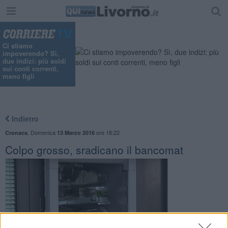
Ci stiamo
impoverendo? Sì,
due indizi: più soldi
sui conti correnti,
meno figli
Indietro
,
Domenica
ore 18:22
Cronaca
13 Marzo 2016
Colpo grosso, sradicano il bancomat