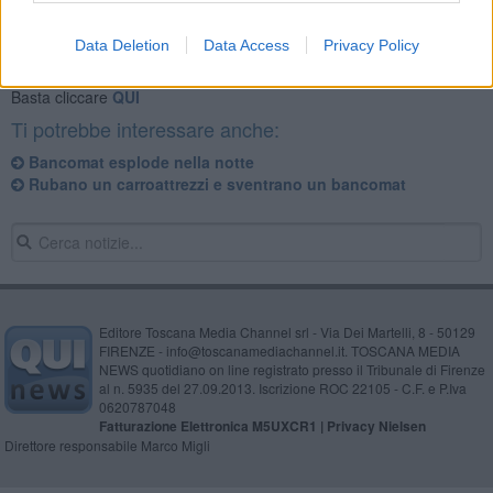
Se vuoi leggere le notizie principali della Toscana iscriviti alla
Newsletter QUInews - ToscanaMedia.
Arriva gratis tutti i giorni
Data Deletion
Data Access
Privacy Policy
alle 20:00 direttamente nella tua casella di posta.
Basta cliccare
QUI
Ti potrebbe interessare anche:
Bancomat esplode nella notte
Rubano un carroattrezzi e sventrano un bancomat
Editore Toscana Media Channel srl - Via Dei Martelli, 8 - 50129
FIRENZE - info@toscanamediachannel.it. TOSCANA MEDIA
NEWS quotidiano on line registrato presso il Tribunale di Firenze
al n. 5935 del 27.09.2013. Iscrizione ROC 22105 - C.F. e P.Iva
0620787048
Fatturazione Elettronica M5UXCR1 |
Privacy Nielsen
Direttore responsabile Marco Migli