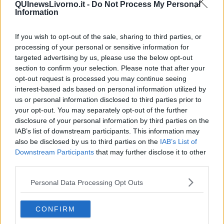
QUInewsLivorno.it -
Do Not Process My Personal
Information
Un bancomat dopo la visita dei ladri (foto d'archivio)
If you wish to opt-out of the sale, sharing to third parties, or
I ladri hanno usato come ariete un carroattrezzi poi hanno
processing of your personal or sensitive information for
agganciato il sistema di erogazione dei soldi. Ingente il
targeted advertising by us, please use the below opt-out
bottino
section to confirm your selection. Please note that after your
opt-out request is processed you may continue seeing
interest-based ads based on personal information utilized by
us or personal information disclosed to third parties prior to
your opt-out. You may separately opt-out of the further
disclosure of your personal information by third parties on the
COLLESALVETTI —
Il colpo, secondo quanto riporta l'
Ansa,
è
IAB’s list of downstream participants. This information may
avvenuto in una filiale del Banco Popolare. I ladri sarebbero fuggiti
con diecimila euro
also be disclosed by us to third parties on the
IAB’s List of
Downstream Participants
that may further disclose it to other
third parties.
Personal Data Processing Opt Outs
CONFIRM