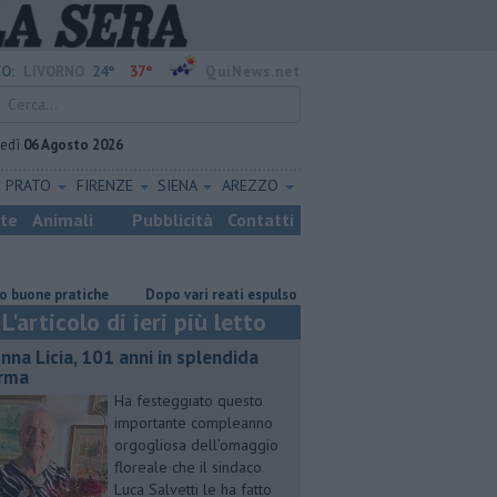
24°
37°
O:
LIVORNO
QuiNews.net
vedì
06 Agosto 2026
PRATO
FIRENZE
SIENA
AREZZO
ste
Animali
Pubblicità
Contatti
pratiche
Dopo vari reati espulso un cittadino straniero
Nonna Licia
L'articolo di ieri più letto
nna Licia, 101 anni in splendida
rma
Ha festeggiato questo
importante compleanno
orgogliosa dell’omaggio
floreale che il sindaco
Luca Salvetti le ha fatto