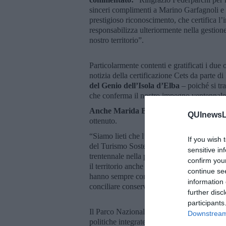
sinceri complimenti a Marino Garfagnoli e M
prestigioso riconoscimento, che certifica l
responsabilizza ulteriormente nella gestione 
nostro territorio”.
Particolarmente contenti e gratificati i du
notizia della certificazione Cets da parte d
del Genio dell’Isola d’Elba
– poiché si tr
che conferma il nostro impegno ventennale 
Anche Marida Bessi Agenzia Viaggi Parc
QUInewsLi
ottenuto.
“Siamo lieti che l’Agenzia, nata a Capraia 
If you wish 
del Turismo Sostenibile. Consideriamo que
sensitive in
trentennale nella promozione di un turismo s
confirm you
il territorio anche fuori stagione e di sosten
continue se
hanno sempre coniugato rigore naturalistico 
information 
conciliare conservazione e sviluppo.”
further disc
participants
Il Parco Nazionale Arcipelago Toscano con
Downstream 
politiche integrate per il turismo sostenibile