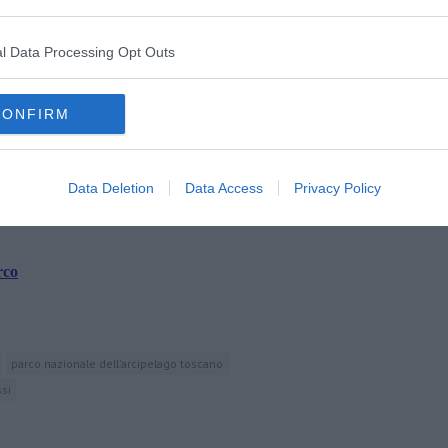
turale.
l Data Processing Opt Outs
CONFIRM
oscana iscriviti alla
Newsletter QUInews - ToscanaMedia.
amente nella tua casella di posta.
Data Deletion
Data Access
Privacy Policy
rco
parco nazionale dell'arcipelago toscano
si