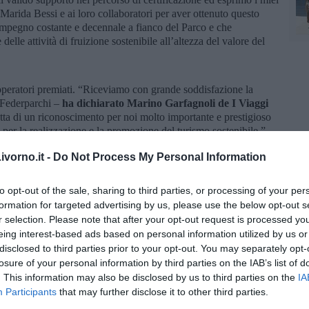
arida Bessi e ai loro collaboratori per aver ottenuto questo
’impegno costante e decennale a fianco del Parco e che
delle attività di fruizione sostenibile all’altezza del valore del
e operatori premiati. “Riceviamo con grande soddisfazione la
i Federparchi –
ha dichiarato Marino Garfagnoli de I Viaggi
atta di un riconoscimento per noi molto importante e prestigioso
per la realizzazione e la promozione del turismo sostenibile.”
o di Capraia Isola
ha salutato con orgoglio il risultato
vorno.it -
Do Not Process My Personal Information
negli anni ’90, possa oggi vantare l’adesione alla Carta Europea
to opt-out of the sale, sharing to third parties, or processing of your per
sto traguardo un riconoscimento al nostro impegno più che
formation for targeted advertising by us, please use the below opt-out s
ostenibile, naturalistico ed esperienziale, capace di valorizzare
r selection. Please note that after your opt-out request is processed y
ere le economie locali delle piccole isole. Le nostre attività
eing interest-based ads based on personal information utilized by us or
e valorizzazione delle bellezze dell’isola, nell’ottica di
disclosed to third parties prior to your opt-out. You may separately opt-
losure of your personal information by third parties on the IAB’s list of
. This information may also be disclosed by us to third parties on the
IA
ferma così il proprio ruolo di coordinamento e promozione di
Participants
that may further disclose it to other third parties.
, in linea con gli standard europei e con le strategie di tutela e