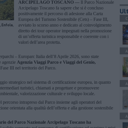
ARCIPELAGO TOSCANO —
Il Parco Nazionale
Arcipelago Toscano fa sapere che si è concluso
Ult
positivamente il percorso di adesione alla Carta
C
Europea del Turismo Sostenibile (Cets) – Fase III,
 Enfola,
avviato lo scorso anno e dedicato al coinvolgimento
diretto dei tour operator impegnati nella promozione
di un’offerta turistica responsabile e coerente con i
valori dell’area protetta.
A
rparchi – Europarc Italia dell’8 Aprile 2026, sono state
le agenzie
Agenzia Viaggi Parco e Viaggi del Genio,
Fase III nel territorio del Parco.
gio strategico nel sistema di certificazione europea, in quanto
A
intermediari turistici, chiamati a progettare e promuovere
 ambientale, valorizzazione culturale e sviluppo locale.
el percorso intrapreso dal Parco insieme agli operatori del
ione orientata alla qualità dell’offerta e alla gestione sostenibile
A
rio del Parco Nazionale Arcipelago Toscano ha
l valido supporto nel percorso di certificazione ed esprimo i miei