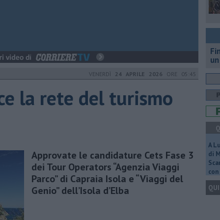
Fi
un
VENERDÌ
24 APRILE 2026
ORE 05:45
ce la rete del turismo
Q
A L
Approvate le candidature Cets Fase 3
di 
Scar
dei Tour Operators “Agenzia Viaggi
con 
Parco” di Capraia Isola e “Viaggi del
QUI
Genio” dell’Isola d’Elba