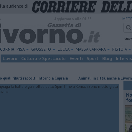
alla audience di
o
Aggiornato alle 01:55
METE
Gio
ICORNIA
PISA
GROSSETO
LUCCA
MASSA CARRARA
PISTOIA
Lavoro
Cultura e Spettacolo
Eventi
Sport
Blog
Intervi
fiuti raccolti intorno a Capraia
Animali in città, anche a Livorno buone 
No
fo