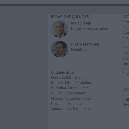
REDAZIONE QUI NEWS
CAT
Cro
Marco Migli
Poli
Direttore Responsabile
Attu
Eco
Cult
Pietro Mattonai
Spo
Redattore
Spet
Inte
Opi
Imp
Collaboratori
Pro
Marcella Bitozzi, Sergio
Braccini, Michele Bufalino,
Valentina Caffieri, Linda
CO
Giuliani, Dina Laurenzi,
Capr
Monica Nocciolini, Paolo
Coll
Nocentini, Gabriele
Liv
Santarnecchi, Paola Silvi.