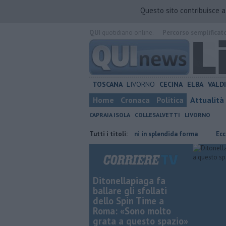
Questo sito contribuisce 
QUI
quotidiano online.
Percorso semplificat
TOSCANA
LIVORNO
CECINA
ELBA
VALD
Home
Cronaca
Politica
Attualità
CAPRAIA ISOLA
COLLESALVETTI
LIVORNO
o straniero
Nonna Licia, 101 anni in splendida forma
Tutti i titoli:
Ecco quali ri
Ditonellapiaga fa
ballare gli sfollati
dello Spin Time a
Roma: «Sono molto
grata a questo spazio»