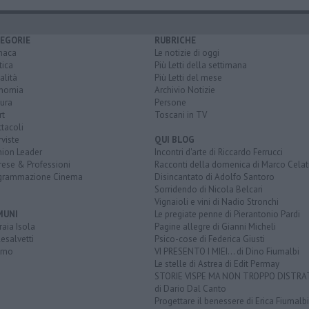
EGORIE
RUBRICHE
naca
Le notizie di oggi
tica
Più Letti della settimana
alità
Più Letti del mese
nomia
Archivio Notizie
ura
Persone
rt
Toscani in TV
tacoli
rviste
QUI BLOG
nion Leader
Incontri d'arte di Riccardo Ferrucci
rese & Professioni
Racconti della domenica di Marco Celat
grammazione Cinema
Disincantato di Adolfo Santoro
Sorridendo di Nicola Belcari
Vignaioli e vini di Nadio Stronchi
MUNI
Le pregiate penne di Pierantonio Pardi
aia Isola
Pagine allegre di Gianni Micheli
esalvetti
Psico-cose di Federica Giusti
orno
VI PRESENTO I MIEI... di Dino Fiumalbi
Le stelle di Astrea di Edit Permay
STORIE VISPE MA NON TROPPO DISTR
di Dario Dal Canto
Progettare il benessere di Erica Fiumalbi