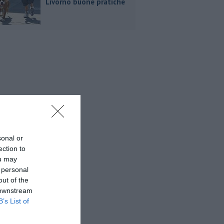
Livorno buone pratiche
sonal or
ection to
ou may
 personal
out of the
 downstream
B’s List of