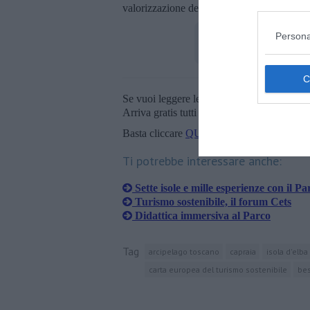
valorizzazione del patrimonio naturale e cul
Persona
Se vuoi leggere le notizie principali della T
Arriva gratis tutti i giorni alle 20:00 dirett
Basta cliccare
QUI
Ti potrebbe interessare anche:
Sette isole e mille esperienze con il Pa
Turismo sostenibile, il forum Cets
Didattica immersiva al Parco
Tag
arcipelago toscano
capraia
isola d'elba
carta europea del turismo sostenibile
bes