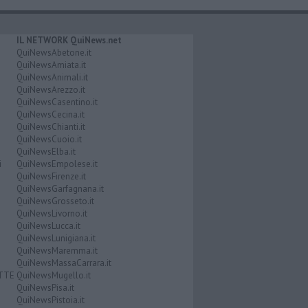
IL NETWORK QuiNews.net
QuiNewsAbetone.it
QuiNewsAmiata.it
QuiNewsAnimali.it
QuiNewsArezzo.it
QuiNewsCasentino.it
QuiNewsCecina.it
QuiNewsChianti.it
QuiNewsCuoio.it
QuiNewsElba.it
i
QuiNewsEmpolese.it
QuiNewsFirenze.it
QuiNewsGarfagnana.it
QuiNewsGrosseto.it
QuiNewsLivorno.it
QuiNewsLucca.it
QuiNewsLunigiana.it
QuiNewsMaremma.it
QuiNewsMassaCarrara.it
ATTE
QuiNewsMugello.it
QuiNewsPisa.it
QuiNewsPistoia.it