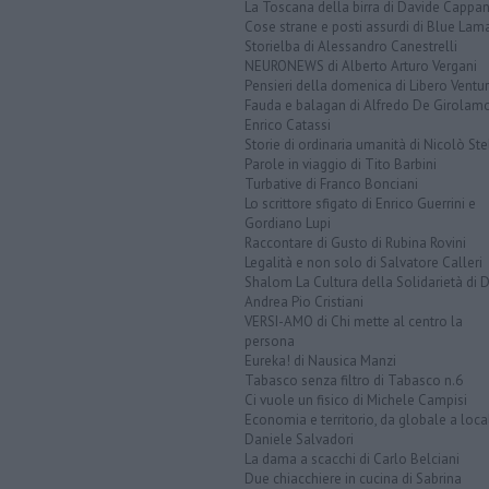
La Toscana della birra di Davide Cappan
Cose strane e posti assurdi di Blue Lam
Storielba di Alessandro Canestrelli
NEURONEWS di Alberto Arturo Vergani
Pensieri della domenica di Libero Ventur
Fauda e balagan di Alfredo De Girolam
Enrico Catassi
Storie di ordinaria umanità di Nicolò Ste
Parole in viaggio di Tito Barbini
Turbative di Franco Bonciani
Lo scrittore sfigato di Enrico Guerrini e
Gordiano Lupi
Raccontare di Gusto di Rubina Rovini
Legalità e non solo di Salvatore Calleri
Shalom La Cultura della Solidarietà di 
Andrea Pio Cristiani
VERSI-AMO di Chi mette al centro la
persona
Eureka! di Nausica Manzi
Tabasco senza filtro di Tabasco n.6
Ci vuole un fisico di Michele Campisi
Economia e territorio, da globale a loca
Daniele Salvadori
La dama a scacchi di Carlo Belciani
Due chiacchiere in cucina di Sabrina