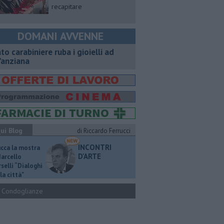
recapitare
DOMANI AVVENNE
nto carabiniere ruba i gioielli ad
'anziana
ui Blog
di Riccardo Ferrucci
INCONTRI
ucca la mostra
D'ARTE
Marcello
selli “Dialoghi
la città"
Condoglianze