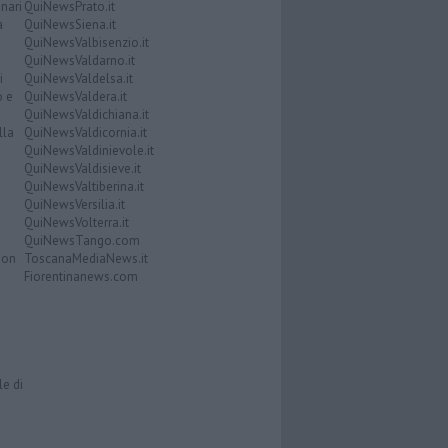
nari
QuiNewsPrato.it
a
QuiNewsSiena.it
QuiNewsValbisenzio.it
QuiNewsValdarno.it
i
QuiNewsValdelsa.it
o e
QuiNewsValdera.it
QuiNewsValdichiana.it
lla
QuiNewsValdicornia.it
QuiNewsValdinievole.it
QuiNewsValdisieve.it
QuiNewsValtiberina.it
QuiNewsVersilia.it
QuiNewsVolterra.it
QuiNewsTango.com
Don
ToscanaMediaNews.it
Fiorentinanews.com
le di