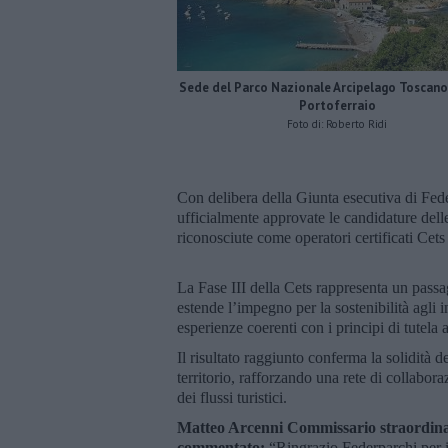
Sede del Parco Nazionale Arcipelago Toscano,
Portoferraio
Foto di: Roberto Ridi
Con delibera della Giunta esecutiva di Fede
ufficialmente approvate le candidature del
riconosciute come operatori certificati Cets 
La Fase III della Cets rappresenta un passag
estende l’impegno per la sostenibilità agli 
esperienze coerenti con i principi di tutela
Il risultato raggiunto conferma la solidità d
territorio, rafforzando una rete di collaboraz
dei flussi turistici.
Matteo Arcenni Commissario straordina
commentato:
“Ringrazio Federparchi per i