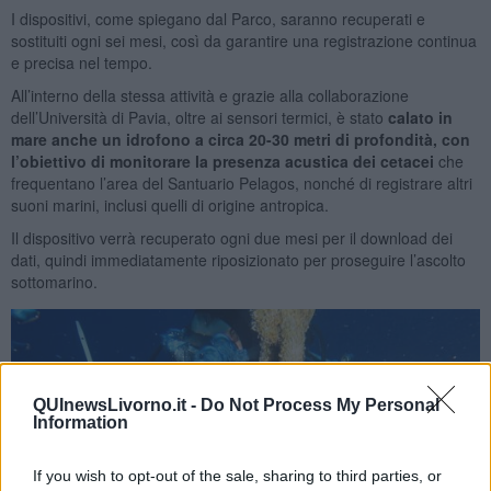
I dispositivi, come spiegano dal Parco, saranno recuperati e
sostituiti ogni sei mesi, così da garantire una registrazione continua
e precisa nel tempo.
All’interno della stessa attività e grazie alla collaborazione
dell’Università di Pavia, oltre ai sensori termici, è stato
calato in
mare anche un idrofono a circa 20-30 metri di profondità, con
l’obiettivo di monitorare la presenza acustica dei cetacei
che
frequentano l’area del Santuario Pelagos, nonché di registrare altri
suoni marini, inclusi quelli di origine antropica.
Il dispositivo verrà recuperato ogni due mesi per il download dei
dati, quindi immediatamente riposizionato per proseguire l’ascolto
sottomarino.
QUInewsLivorno.it -
Do Not Process My Personal
Information
If you wish to opt-out of the sale, sharing to third parties, or