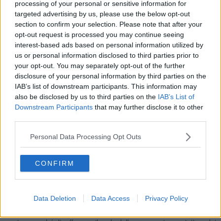
processing of your personal or sensitive information for
targeted advertising by us, please use the below opt-out
section to confirm your selection. Please note that after your
opt-out request is processed you may continue seeing
interest-based ads based on personal information utilized by
us or personal information disclosed to third parties prior to
your opt-out. You may separately opt-out of the further
disclosure of your personal information by third parties on the
IAB’s list of downstream participants. This information may
also be disclosed by us to third parties on the
IAB’s List of
L’intervento fa parte del progetto Claps, CLimate Adaptation
Downstream Participants
that may further disclose it to other
Pelagos Sanctuary, che è stato finanziato dalla Fondation Prince
third parties.
Albert II de Monaco nell’ambito dell’Iniziativa Pelagos” e vede il
coinvolgimento di ben dodici partner: AMP Portofino, AMP Isola di
Personal Data Processing Opt Outs
Bergeggi, AMP Cinque Terre, AMP Secche della Meloria, Parco
Nazionale Arcipelago Toscano, Parco Nazionale Asinara, Parco
Nazionale di La Maddalena, AMP Capo Testa e Area di Tutela
CONFIRM
Marina di Capo Mortola, Università di Pavia, Nauta srl e Menkab: il
respiro del mare.
Data Deletion
Data Access
Privacy Policy
Claps si pone l’ambizioso obiettivo di promuovere azioni congiunte
di monitoraggio, sensibilizzazione e protezione della biodiversità