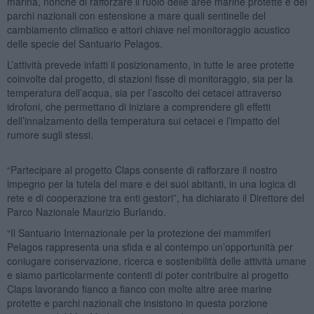
marina, nonché di rafforzare il ruolo delle aree marine protette e dei
parchi nazionali con estensione a mare quali sentinelle del
cambiamento climatico e attori chiave nel monitoraggio acustico
delle specie del Santuario Pelagos.
L’attività prevede infatti il posizionamento, in tutte le aree protette
coinvolte dal progetto, di stazioni fisse di monitoraggio, sia per la
temperatura dell’acqua, sia per l’ascolto dei cetacei attraverso
idrofoni, che permettano di iniziare a comprendere gli effetti
dell’innalzamento della temperatura sui cetacei e l’impatto del
rumore sugli stessi.
“Partecipare al progetto Claps consente di rafforzare il nostro
impegno per la tutela del mare e dei suoi abitanti, in una logica di
rete e di cooperazione tra enti gestori”, ha dichiarato il Direttore del
Parco Nazionale Maurizio Burlando.
“Il Santuario Internazionale per la protezione dei mammiferi
Pelagos rappresenta una sfida e al contempo un’opportunità per
coniugare conservazione, ricerca e sostenibilità delle attività umane
e siamo particolarmente contenti di poter contribuire al progetto
Claps lavorando fianco a fianco con molte altre aree marine
protette e parchi nazionali che insistono in questa porzione