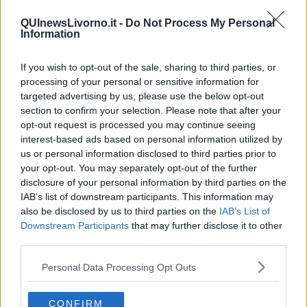
QUInewsLivorno.it -
Do Not Process My Personal
Il bando mette a disposizione una dotazione finanziaria
Information
complessiva di 1.080.000 euro, offrendo condizioni particolarmente
vantaggiose per chi vuole investire e innovare:
If you wish to opt-out of the sale, sharing to third parties, or
- Contributo a fondo perduto pari al 65% delle spese ammissibili.
processing of your personal or sensitive information for
- Importo del sostegno: da un minimo di 5.000 euro fino a un
targeted advertising by us, please use the below opt-out
massimo di 65.000 euro per ogni singola domanda.
section to confirm your selection. Please note that after your
Chi può partecipare
opt-out request is processed you may continue seeing
interest-based ads based on personal information utilized by
Possono accedere ai fondi le microimprese e le piccole imprese
us or personal information disclosed to third parties prior to
non agricole già regolarmente costituite e attive. È fondamentale
your opt-out. You may separately opt-out of the further
che le aziende:
disclosure of your personal information by third parties on the
- Non esercitino attività agricola.
IAB’s list of downstream participants. This information may
- Realizzino gli investimenti in un'unità locale situata nei Comuni di
also be disclosed by us to third parties on the
IAB’s List of
competenza del GAL F.A.R. Maremma, che comprendono i Comuni
Downstream Participants
that may further disclose it to other
della Provincia di Grosseto (con la sola esclusione dei Comuni di
third parties.
Grosseto e Follonica) e l'intero Arcipelago Toscano.
Quali spese sono finanziabili?
Personal Data Processing Opt Outs
Il bando copre un'ampia gamma di interventi volti allo sviluppo e
all’innovazione aziendale, tra cui:
CONFIRM