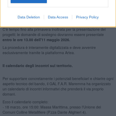
Lavori e opere edili di riqualificazione dei locali, acquisto di nuovi
macchinari, attrezzature e arredi; investimenti immateriali essenziali
per la transizione digitale, come l'acquisto di software, la creazione
di siti web e l'acquisizione di servizi specifici.
Data Deletion
Data Access
Privacy Policy
C'è tempo fino alla primavera inoltrata per la presentazione dei
progetti: le domande di sostegno dovranno essere presentate
entro le ore 13.00 dell'11 maggio 2026.
La procedura è interamente digitalizzata e deve avvenire
esclusivamente tramite la piattaforma Artea.
Il calendario degli incontri sul territorio.
Per supportare concretamente i potenziali beneficiari e chiarire ogni
aspetto tecnico del bando, il GAL F.A.R. Maremma ha organizzato
un calendario di incontri informativi che prenderà il via proprio
domani.
Ecco il calendario completo:
- 18 marzo, ore 15:00: Massa Marittima, presso l'Unione dei
Comuni Colline Metallifere (P.zza Dante Alighieri 4).