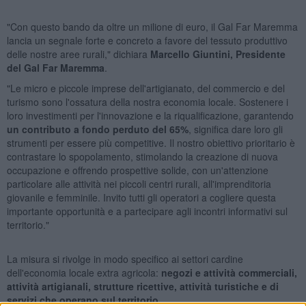
"Con questo bando da oltre un milione di euro, il Gal Far Maremma
lancia un segnale forte e concreto a favore del tessuto produttivo
delle nostre aree rurali," dichiara
Marcello Giuntini, Presidente
del Gal Far Maremma
.
"Le micro e piccole imprese dell'artigianato, del commercio e del
turismo sono l'ossatura della nostra economia locale. Sostenere i
loro investimenti per l'innovazione e la riqualificazione, garantendo
un contributo a fondo perduto del 65%
, significa dare loro gli
strumenti per essere più competitive. Il nostro obiettivo prioritario è
contrastare lo spopolamento, stimolando la creazione di nuova
occupazione e offrendo prospettive solide, con un'attenzione
particolare alle attività nei piccoli centri rurali, all'imprenditoria
giovanile e femminile. Invito tutti gli operatori a cogliere questa
importante opportunità e a partecipare agli incontri informativi sul
territorio."
La misura si rivolge in modo specifico ai settori cardine
dell'economia locale extra agricola:
negozi e attività commerciali,
attività artigianali, strutture ricettive, attività turistiche e di
servizi che operano sul territorio.