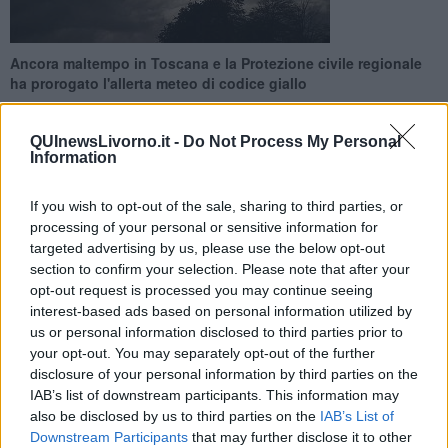
Ancora maltempo in Toscana e la Protezione civile regionale
ha prorogato l'allerta meteo di codice giallo
QUInewsLivorno.it -
Do Not Process My Personal
Information
If you wish to opt-out of the sale, sharing to third parties, or
PROVINCIA DI LIVORNO —
Tempo instabile e a tratti perturbato
processing of your personal or sensitive information for
fino alla giornata di domani, mercoledì 14 Giugno.
targeted advertising by us, please use the below opt-out
Per questo motivo la Protezione civile regionale ha prorogato
section to confirm your selection. Please note that after your
l'allerta meteo con codice giallo, già in corso per temporali e rischio
opt-out request is processed you may continue seeing
frane e allagamenti, per tutta la giornata di domani.
interest-based ads based on personal information utilized by
us or personal information disclosed to third parties prior to
your opt-out. You may separately opt-out of the further
disclosure of your personal information by third parties on the
Nella giornata di oggi, martedì, sono attesi rovesci e temporali
IAB’s list of downstream participants. This information may
localmente forti possibili ovunque, più frequenti e diffusi nel
also be disclosed by us to third parties on the
IAB’s List of
pomeriggio sulle zone interne con una temporanea attenuazione a
Downstream Participants
that may further disclose it to other