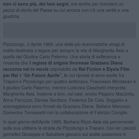
non ci sono più, dei loro sogni,
ma anche per ricordare un
pezzo di storia del Paese su cui ancora non c'è una verità e una
giustizia.
Pizzolungo, 2 Aprile 1985: una delle più drammatiche stragi di
mafia destinata a legare per sempre la vita di Margherita Asta a
quella del Giudice Carlo Palermo. Una storia di sofferenza e
rinascita che il
regista di origine livornese Graziano Diana
racconta nel tv movie
coprodotto da
Rai Fiction e Elysia Film
per Rai 1
“
Un Futuro Aprile”, l
e cui riprese si sono svolte fra
Trapani e Pizzolungo per quattro settimane. Francesco Montanari è
il giudice Carlo Palermo, mentre Ludovica Ciaschetti interpreta
Margherita Asta. Insieme a loro, nel cast, anche Peppino Mazzotta,
Anna Ferruzzo, Denise Sardisco, Federica De Cola. Soggetto e
sceneggiatura sono firmati da Graziano Diana, Stefano Marcocci,
Domenico Tomassetti con la collaborazione di Fabrizio Coniglio.
In quel giorno dell’Aprile 1985, Barbara Rizzo Asta sta percorrendo
sulla sua utilitaria la strada da Pizzolungo a Trapani. Con lei i piccoli
gemellini Giuseppe e Salvatore giocano sul sedile posteriore in