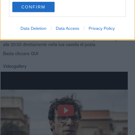
CONFIRM
Data Deletion
Data Access
Privacy Policy
Se vuoi leggere le notizie principali della Toscana iscriviti alla
Newsletter QUInews - ToscanaMedia.
Arriva gratis tutti i giorni
alle 20:00 direttamente nella tua casella di posta.
Basta cliccare
QUI
Videogallery