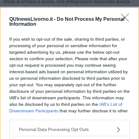
attesa di arrivare a scuola. Una deflagrazione improvvisa spazza
via la macchina con la famiglia Asta.
La vettura di Barbara ha fatto da scudo all’autobomba preparata
QUInewsLivorno.it -
Do Not Process My Personal
per l’attentato al Giudice Carlo Palermo che rimane illeso, ma
Information
distrutto e dilaniato dal senso di colpa.
Margherita Asta, la figlia di 10 anni, solo per caso non è in
If you wish to opt-out of the sale, sharing to third parties, or
macchina con madre e fratelli: quel giorno ha deciso di andare a
processing of your personal or sensitive information for
scuola con un’amica. Si salverà, ma la sua vita da quel momento
targeted advertising by us, please use the below opt-out
sarà segnata dal dolore e dalla sofferenza.
section to confirm your selection. Please note that after your
opt-out request is processed you may continue seeing
L’incontro con il magistrato Palermo, atteso a lungo, aiuterà
interest-based ads based on personal information utilized by
entrambi a rinascere e ad andare avanti senza mai dimenticare
us or personal information disclosed to third parties prior to
quel tragico attentato che li ha legati per sempre, e Margherita –
oggi – è attivamente impegnata nelle scuole, a favore della legalità.
your opt-out. You may separately opt-out of the further
disclosure of your personal information by third parties on the
“Mi ha profondamente colpito e commosso –
dice Graziano Diana
IAB’s list of downstream participants. This information may
-
il
libro che la figlia scampata alla strage, Margherita Asta, ha
also be disclosed by us to third parties on the
IAB’s List of
scritto insieme alla giornalista Michela Gargiulo, ricostruendo
Downstream Participants
that may further disclose it to other
il suo destino di sopravvissuta.
Il drammatico percorso di
third parties.
Margherita e del giudice Palermo per ritrovare il senso della vita
diventava il toccante racconto di due anime che si ritrovano dopo
Personal Data Processing Opt Outs
una grande sofferenza”.