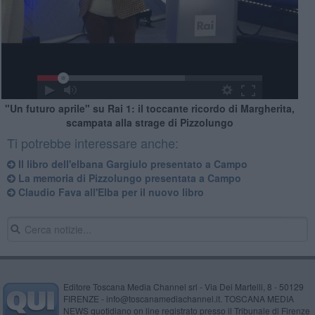
"Un futuro aprile" su Rai 1: il toccante ricordo di Margherita,
scampata alla strage di Pizzolungo
Ti potrebbe interessare anche:
Il libro dell'elbana Gargiulo presentato a Campo
La memoria di Pizzolungo presentata a Campo
Claudio Fava all'Elba per il nuovo libro
Editore Toscana Media Channel srl - Via Dei Martelli, 8 - 50129
FIRENZE - info@toscanamediachannel.it. TOSCANA MEDIA
NEWS quotidiano on line registrato presso il Tribunale di Firenze