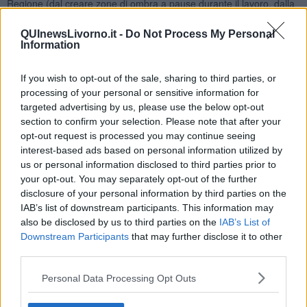
Regione (dal creare zone di ombra a pause durante il lavoro, dalla
riprogrammazione dei turni all’uso di indumenti adeguati fino ad
una corretta idratazione), il pericolo di stress da calore permanga e
QUInewsLivorno.it -
Do Not Process My Personal
comporti pericoli rilevanti per la salute del lavoratore.
Information
If you wish to opt-out of the sale, sharing to third parties, or
processing of your personal or sensitive information for
La
responsabilità della scelta cade sul datore di lavoro. Il
targeted advertising by us, please use the below opt-out
divieto vale su tutto il territorio regionale e riguarda l’attività
section to confirm your selection. Please note that after your
nel settore agricolo e florovivaistico, nei cantieri edili
opt-out request is processed you may continue seeing
all’aperto e nelle cave
.
interest-based ads based on personal information utilized by
us or personal information disclosed to third parties prior to
Ad indicare se si tratta di un giorno a rischio saranno le mappe
your opt-out. You may separately opt-out of the further
pubblicate sul sito Worklimate3.0
a questo link
.
disclosure of your personal information by third parties on the
Vale l’indicazione relativa alle ore 12: se il livello di rischio è “alto”,
IAB’s list of downstream participants. This information may
può scattare il divieto.
also be disclosed by us to third parties on the
IAB’s List of
Downstream Participants
that may further disclose it to other
Non si applica alle pubbliche amministrazioni, ai concessionari di
third parties.
pubblico servizio e ai loro appaltatori quando si tratta di interventi di
pubblica utilità, di protezione civile e o di salvaguardia della
Personal Data Processing Opt Outs
pubblica incolumità, purché comunque siano messe in atto idonee
misure organizzative ed operative di prevenzione raccomandate in