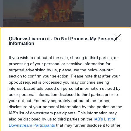
Foto di: Facebook/I Dannati della FiPiLi
QUInewsLivorno.it -
Do Not Process My Personal
Sul posto sono intervenuti vigili del fuoco, polizia stradale e
Information
un'ambulanza
If you wish to opt-out of the sale, sharing to third parties, or
processing of your personal or sensitive information for
targeted advertising by us, please use the below opt-out
section to confirm your selection. Please note that after your
opt-out request is processed you may continue seeing
LIVORNO —
Un'alta colonna di fuoco visibile da lontano oggi
interest-based ads based on personal information utilized by
pomeriggio sulla Fi-Pi-Li ha attirato l'attenzione di molte persone.
us or personal information disclosed to third parties prior to
Per cause in corso di accertamento un tir che era diretto verso
your opt-out. You may separately opt-out of the further
Livorno, nella zona dell'Interporto, ha preso fuoco.
disclosure of your personal information by third parties on the
IAB’s list of downstream participants. This information may
also be disclosed by us to third parties on the
IAB’s List of
Downstream Participants
that may further disclose it to other