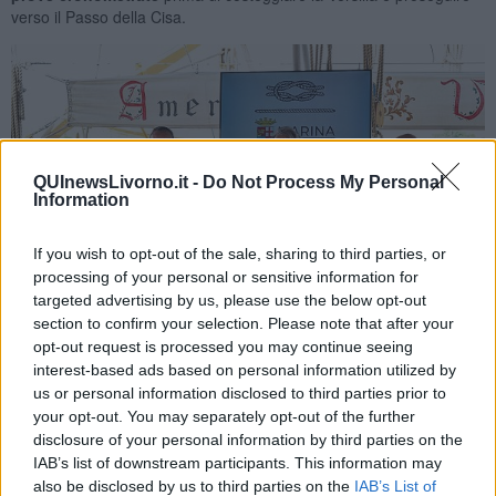
verso il Passo della Cisa.
QUInewsLivorno.it -
Do Not Process My Personal
Information
If you wish to opt-out of the sale, sharing to third parties, or
processing of your personal or sensitive information for
targeted advertising by us, please use the below opt-out
section to confirm your selection. Please note that after your
opt-out request is processed you may continue seeing
interest-based ads based on personal information utilized by
La presentazione
us or personal information disclosed to third parties prior to
your opt-out. You may separately opt-out of the further
disclosure of your personal information by third parties on the
IAB’s list of downstream participants. This information may
1000 Miglia e la Marina
Militare hanno anche colto l’occasione per
also be disclosed by us to third parties on the
IAB’s List of