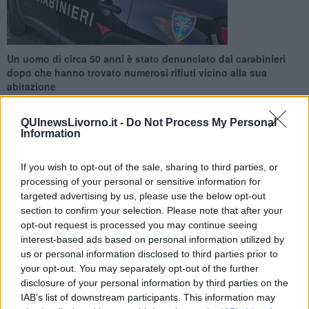
Un uomo di circa 50 anni è stato denunciato dai carabinieri
dopo che hanno trovato numerosi rifiuti vicino alla sua
abitazione
QUInewsLivorno.it -
Do Not Process My Personal
Information
If you wish to opt-out of the sale, sharing to third parties, or
LIVORNO —
I carabinieri del Nucleo Investigativo di Polizia
processing of your personal or sensitive information for
Ambientale Agroalimentare e Forestale, Nipaaf di Livorno,
targeted advertising by us, please use the below opt-out
nell’ambito dell’attività di controllo del territorio, hanno denunciato
section to confirm your selection. Please note that after your
all’autorità giudiziaria di Livorno una uomo di circa 50 anni della
opt-out request is processed you may continue seeing
zona, già gravato da segnalazioni, per abbandono di rifiuti.
interest-based ads based on personal information utilized by
Come spiega i carabinieri in una nota, i militari, nel corso di un
us or personal information disclosed to third parties prior to
servizio di perlustrazione in zona Porta a Terra, area nord est della
your opt-out. You may separately opt-out of the further
città, hanno trovato, nell’area privata di pertinenza di un’abitazione,
disclosure of your personal information by third parties on the
e in parte contenuti in grossi sacchetti, rifiuti pericolosi e non,
IAB’s list of downstream participants. This information may
costituiti da scarti derivanti da lavorazioni edili ed altre lavorazioni