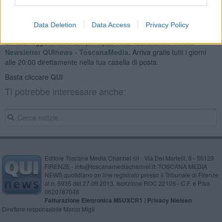
Data Deletion
Data Access
Privacy Policy
Se vuoi leggere le notizie principali della Toscana iscriviti alla
Newsletter QUInews - ToscanaMedia.
Arriva gratis tutti i giorni
alle 20:00 direttamente nella tua casella di posta.
Basta cliccare
QUI
Ti potrebbe interessare anche:
Editore Toscana Media Channel srl - Via Dei Martelli, 8 - 50129
FIRENZE - info@toscanamediachannel.it. TOSCANA MEDIA
NEWS quotidiano on line registrato presso il Tribunale di Firenze
al n. 5935 del 27.09.2013. Iscrizione ROC 22105 - C.F. e P.Iva
0620787048
Fatturazione Elettronica M5UXCR1 |
Privacy Nielsen
Direttore responsabile Marco Migli