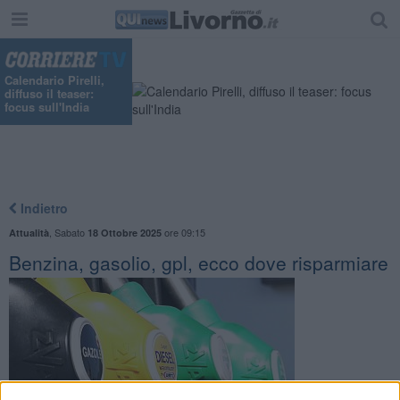
Calendario Pirelli,
diffuso il teaser:
focus sull'India
Indietro
,
Sabato
ore 09:15
Attualità
18 Ottobre 2025
Benzina, gasolio, gpl, ecco dove risparmiare