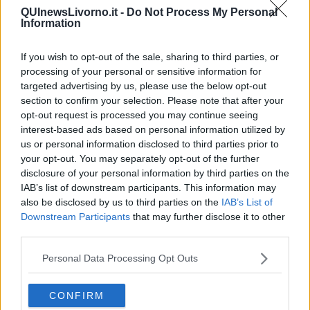
QUInewsLivorno.it -
Do Not Process My Personal
Information
If you wish to opt-out of the sale, sharing to third parties, or
Ecco l'elenco dei prezzi del carburante in provincia di Livorno.
processing of your personal or sensitive information for
Comune per comune gli impianti più economici dove fare
targeted advertising by us, please use the below opt-out
rifornimento.
section to confirm your selection. Please note that after your
opt-out request is processed you may continue seeing
interest-based ads based on personal information utilized by
us or personal information disclosed to third parties prior to
your opt-out. You may separately opt-out of the further
disclosure of your personal information by third parties on the
PROVINCIA DI LIVORNO —
Questi i prezzi dei carburanti
rilevati
IAB’s list of downstream participants. This information may
al giorno 18 ottobre 2025
dal
Ministero dello sviluppo
also be disclosed by us to third parties on the
IAB’s List of
economico
Downstream Participants
that may further disclose it to other
third parties.
Personal Data Processing Opt Outs
CONFIRM