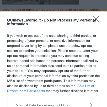
L'uomo aveva tentato il suicidio in cella ed era stato portato in
ospedale in condizione disperate
QUInewsLivorno.it -
Do Not Process My Personal
Information
If you wish to opt-out of the sale, sharing to third parties, or
processing of your personal or sensitive information for
LIVORNO —
Si trovava in coma dopo aver tentato il suicidio in
targeted advertising by us, please use the below opt-out
cella.
section to confirm your selection. Please note that after your
opt-out request is processed you may continue seeing
E' morto a 35 anni un detenuto del carcere di Livorno. Lo rende
interest-based ads based on personal information utilized by
noto il Sindacato di polizia penitenziaria.
us or personal information disclosed to third parties prior to
your opt-out. You may separately opt-out of the further
disclosure of your personal information by third parties on the
IAB’s list of downstream participants. This information may
also be disclosed by us to third parties on the
IAB’s List of
Il 35enne si trovava in carcere da 20 giorni ed era in attesa di
Downstream Participants
that may further disclose it to other
giudizio.
third parties.
Nella notte tra l'1 e il 2 Luglio era stato soccorso dopo un tentativo
Personal Data Processing Opt Outs
di suicidio e ricoverato in rianimazione all'ospedale di Livorno.