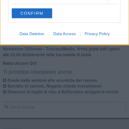
CONFIRM
Data Deletion
Data Access
Privacy Policy
Se vuoi leggere le notizie principali della Toscana iscriviti alla
Newsletter QUInews - ToscanaMedia.
Arriva gratis tutti i giorni
alle 20:00 direttamente nella tua casella di posta.
Basta cliccare
QUI
Ti potrebbe interessare anche:
Evade dalla sezione alta sicurezza del carcere
Suicidio in carcere, Nogarin chiede investimenti
Detenuto si toglie la vita, a Sollicciano scoppia la rivolta