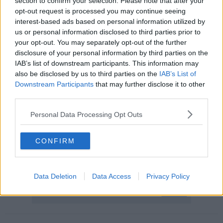
section to confirm your selection. Please note that after your
opt-out request is processed you may continue seeing
interest-based ads based on personal information utilized by
E' scattato l'
allarme
ai vigili del fuoco, poi il rogo è stato
us or personal information disclosed to third parties prior to
ripetutamente segnalato dagli utenti in transito sulla Fipili anche
your opt-out. You may separately opt-out of the further
tramite i social, in particolare sul gruppo Facebook "I dannati della
disclosure of your personal information by third parties on the
Fi-Pi-Li".
IAB’s list of downstream participants. This information may
Il traffico ne ha risentito, con
code e rallentamenti
andati avanti
also be disclosed by us to third parties on the
IAB’s List of
per oltre un'ora durante le operazioni di spegnimento dell'incendio
Downstream Participants
that may further disclose it to other
e messa in sicurezza dell'area. I vigili del fuoco del comando di
third parties.
Firenze sono intervenuti dal distaccamento di Firenze
Ovest con una squadra e un'autobotte in supporto.
Personal Data Processing Opt Outs
🚙In
#FiPiLi
rallentamenti per veicolo in fiamme tra Lastra a
Signa e Ginestra Fiorentina in dirzione Mare
#viabiliTOS
CONFIRM
— Muoversi in Toscana (@muoversintoscan)
May 25, 2026
Data Deletion
Data Access
Privacy Policy