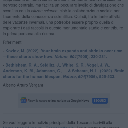
nervoso centrale, ma facilita un peculiare livello di divulgazione che
sconfina con la
citizen science
, cioè la collaborazione sociale per
l’aumento della conoscenza scientifica. Quindi, tra le tante attività
delle vacanze invernali, una potrebbe essere proprio quella di
esplorare i dati raccolti in questo monumentale studio e contribuire
in prima persona alla ricerca.
Riferimenti
-
Kozlov, M. (2022). Your brain expands and shrinks over time
—these charts show how.
Nature
,
604
(7905), 230-231.
-
Bethlehem, R. A., Seidlitz, J., White, S. R., Vogel, J. W.,
Anderson, K. M., Adamson, C., ... & Schaare, H. L. (2022). Brain
charts for the human lifespan.
Nature
,
604
(7906), 525-533.
Alberto Arturo Vergani
Se vuoi leggere le notizie principali della Toscana iscriviti alla
Newsletter QUInews - ToscanaMedia.
Arriva gratis tutti i giorni