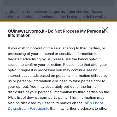
Il grafico finalista rappresenta
quattro linee
che identificano
quattro caratteristiche fondamentali della struttura del cervello,
misurate mediante la risonanza magnetica, cioè un metodo di
neuroimmagine basato sulla risonanza dei nuclei dell’idrogeno
QUInewsLivorno.it -
Do Not Process My Personal
indotta da un forte campo magnetico.
Information
Quale significato hanno le quattro linee? La linea azzurra
rappresenta lo spessore della corteccia cerebrale (cioè quanto è
If you wish to opt-out of the sale, sharing to third parties, or
stratificata la parte più esterna del cervello), la linea rossa denota il
processing of your personal or sensitive information for
volume della materia grigia (cioè la quantità di cellule neuronali), la
targeted advertising by us, please use the below opt-out
linea arancione il volume della materia bianca (cioè la quantità delle
section to confirm your selection. Please note that after your
connessioni tra le cellule neuronali), e la linea blu il volume dei
opt-out request is processed you may continue seeing
ventricoli (cioè la dilatazione delle cavità che producono un liquido
interest-based ads based on personal information utilized by
chiamato “liquor cerebrospinale”).
us or personal information disclosed to third parties prior to
Perché è interessante questo grafico? Prima di tutto perché
your opt-out. You may separately opt-out of the further
riguarda uno studio condotto su più di
120.000 persone
(come
disclosure of your personal information by third parties on the
tutta la popolazione di Pisa e Pontedera unite), che in ambito
IAB’s list of downstream participants. This information may
neuroscientifico è un numero straordinario. Il secondo aspetto è la
also be disclosed by us to third parties on the
IAB’s List of
potenza descrittiva di queste quattro curve, rappresentative dei
Downstream Participants
that may further disclose it to other
cambiamenti della struttura del cervello durante il completo
ciclo
third parties.
vita,
cioè dalla nascita all'età più tardiva (i soggetti coinvolti nello