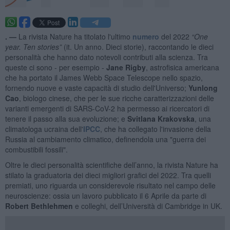
. —
La rivista Nature ha titolato l'ultimo
numero
del 2022
“One
year. Ten stories”
(it. Un anno. Dieci storie), raccontando le dieci
personalità che hanno dato notevoli contributi alla scienza. Tra
queste ci sono - per esempio -
Jane Rigby
, astrofisica americana
che ha portato il James Webb Space Telescope nello spazio,
fornendo nuove e vaste capacità di studio dell'Universo;
Yunlong
Cao
, biologo cinese, che per le sue ricche caratterizzazioni delle
varianti emergenti di SARS-CoV-2 ha permesso ai ricercatori di
tenere il passo alla sua evoluzione; e
Svitlana Krakovska
, una
climatologa ucraina dell'
IPCC
, che ha collegato l'invasione della
Russia al cambiamento climatico, definendola una "guerra dei
combustibili fossili".
Oltre le dieci personalità scientifiche dell’anno, la rivista Nature ha
stilato la graduatoria dei dieci migliori grafici del 2022. Tra quelli
premiati, uno riguarda un considerevole risultato nel campo delle
neuroscienze: ossia un lavoro pubblicato il 6 Aprile da parte di
Robert Bethlehmen
e colleghi, dell’Università di Cambridge in UK.