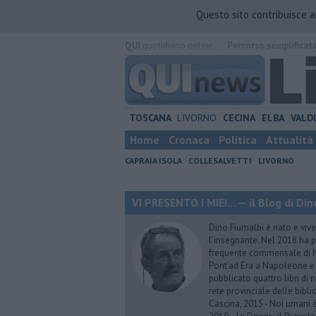
Questo sito contribuisce 
QUI
quotidiano online.
Percorso semplificat
TOSCANA
LIVORNO
CECINA
ELBA
VALD
Home
Cronaca
Politica
Attualità
CAPRAIA ISOLA
COLLESALVETTI
LIVORNO
VI PRESENTO I MIEI... — il Blog di Di
Dino Fiumalbi è nato e vive 
l’insegnante. Nel 2018 ha p
frequente commensale di N
Pont’ad Era a Napoleone e 
pubblicato quattro libri di n
rete provinciale delle bibli
Cascina, 2015 - Noi umani 