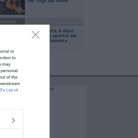
nel frigo del vicino
ttualità
Retiambiente, il dopo
Fortini e lo spettro del
commissariamento
sonal or
ection to
ou may
 personal
out of the
 downstream
IL NETWORK QuiNews.net
B’s List of
QuiNewsAbetone.it
QuiNewsAmiata.it
QuiNewsAnimali.it
QuiNewsArezzo.it
QuiNewsCasentino.it
QuiNewsCecina.it
QuiNewsChianti.it
QuiNewsCuoio.it