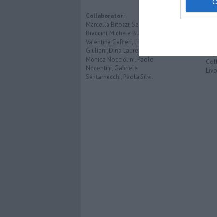
Opi
Imp
Collaboratori
Pro
Marcella Bitozzi, Sergio
Braccini, Michele Bufalino,
Valentina Caffieri, Linda
CO
Giuliani, Dina Laurenzi,
Capr
Monica Nocciolini, Paolo
Coll
Nocentini, Gabriele
Liv
Santarnecchi, Paola Silvi.