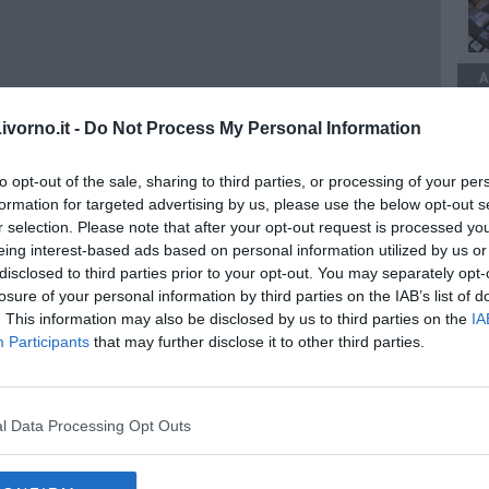
A
vorno.it -
Do Not Process My Personal Information
to opt-out of the sale, sharing to third parties, or processing of your per
naggi d’autore
formation for targeted advertising by us, please use the below opt-out s
r selection. Please note that after your opt-out request is processed y
eing interest-based ads based on personal information utilized by us or
disclosed to third parties prior to your opt-out. You may separately opt-
losure of your personal information by third parties on the IAB’s list of
EGORIE
RUBRICHE
. This information may also be disclosed by us to third parties on the
IA
naca
Le notizie di oggi
Participants
that may further disclose it to other third parties.
tica
Più Letti della settimana
alità
Più Letti del mese
nomia
Archivio Notizie
ura
Persone
l Data Processing Opt Outs
rt
Toscani in TV
tacoli
rviste
QUI BLOG