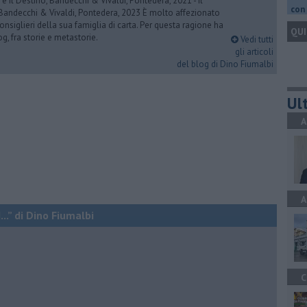
 e il Destino, Bandecchi & Vivaldi, Pontedera, 2021 - Il
con 
 Bandecchi & Vivaldi, Pontedera, 2023 È molto affezionato
consiglieri della sua famiglia di carta. Per questa ragione ha
QUI
og, fra storie e metastorie.
Vedi tutti
gli articoli
del blog di Dino Fiumalbi
Ult
A
A
..” di Dino Fiumalbi
C