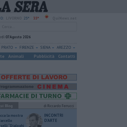
25°
35°
O:
LIVORNO
QuiNews.net
rdì
07 Agosto 2026
PRATO
FIRENZE
SIENA
AREZZO
ste
Animali
Pubblicità
Contatti
ui Blog
di Riccardo Ferrucci
INCONTRI
ucca la mostra
D'ARTE
Marcello
selli “Dialoghi