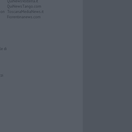
QuiNewsVolterra.it
QuiNewsTango.com
Don
ToscanaMediaNews.it
Fiorentinanews.com
le di
zzi