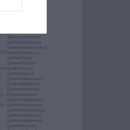
QuiNewsElba.it
i
QuiNewsEmpolese.it
QuiNewsFirenze.it
QuiNewsGarfagnana.it
QuiNewsGrosseto.it
QuiNewsLivorno.it
QuiNewsLucca.it
QuiNewsLunigiana.it
QuiNewsMaremma.it
QuiNewsMassaCarrara.it
ATTE
QuiNewsMugello.it
QuiNewsPisa.it
QuiNewsPistoia.it
nari
QuiNewsPrato.it
a
QuiNewsSiena.it
QuiNewsValbisenzio.it
QuiNewsValdarno.it
i
QuiNewsValdelsa.it
o e
QuiNewsValdera.it
QuiNewsValdichiana.it
lla
QuiNewsValdicornia.it
QuiNewsValdinievole.it
QuiNewsValdisieve.it
QuiNewsValtiberina.it
QuiNewsVersilia.it