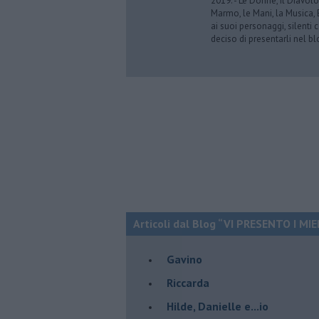
2019. - Le Donne, il Diavolo
Marmo, le Mani, la Musica,
ai suoi personaggi, silenti 
deciso di presentarli nel bl
Articoli dal Blog “VI PRESENTO I MIEI.
Gavino
Riccarda
Hilde, Danielle e...io