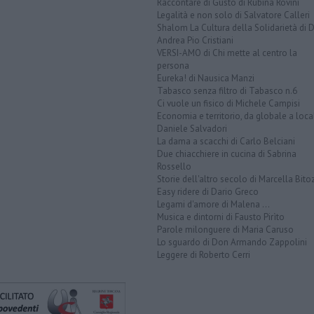
Raccontare di Gusto di Rubina Rovini
Legalità e non solo di Salvatore Calleri
Shalom La Cultura della Solidarietà di 
Andrea Pio Cristiani
VERSI-AMO di Chi mette al centro la
persona
Eureka! di Nausica Manzi
Tabasco senza filtro di Tabasco n.6
Ci vuole un fisico di Michele Campisi
Economia e territorio, da globale a loca
Daniele Salvadori
La dama a scacchi di Carlo Belciani
Due chiacchiere in cucina di Sabrina
Rossello
Storie dell'altro secolo di Marcella Bito
Easy ridere di Dario Greco
Legami d'amore di Malena ...
Musica e dintorni di Fausto Pirìto
Parole milonguere di Maria Caruso
Lo sguardo di Don Armando Zappolini
Leggere di Roberto Cerri