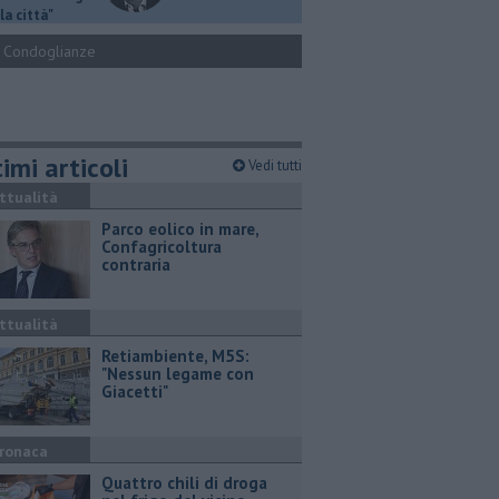
la città"
Condoglianze
imi articoli
Vedi tutti
ttualità
Parco eolico in mare,
Confagricoltura
contraria
ttualità
Retiambiente, M5S:
"Nessun legame con
Giacetti"
ronaca
Quattro chili di droga