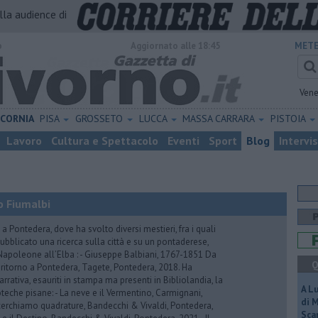
alla audience di
o
Aggiornato alle 18:45
METE
Vene
ICORNIA
PISA
GROSSETO
LUCCA
MASSA CARRARA
PISTOIA
Lavoro
Cultura e Spettacolo
Eventi
Sport
Blog
Intervi
no Fiumalbi
a Pontedera, dove ha svolto diversi mestieri, fra i quali
ubblicato una ricerca sulla città e su un pontaderese,
apoleone all’Elba : - Giuseppe Balbiani, 1767-1851 Da
Q
ritorno a Pontedera, Tagete, Pontedera, 2018. Ha
arrativa, esauriti in stampa ma presenti in Bibliolandia, la
A L
oteche pisane: - La neve e il Vermentino, Carmignani,
di 
cerchiamo quadrature, Bandecchi & Vivaldi, Pontedera,
Scar