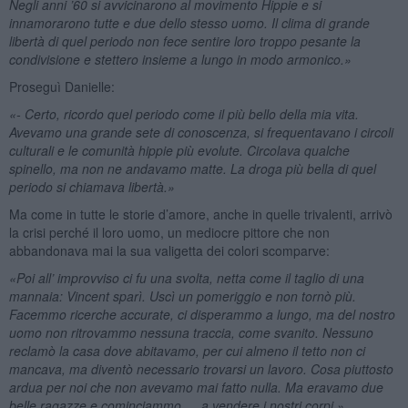
Negli anni ’60 si avvicinarono al movimento Hippie e si
innamorarono tutte e due dello stesso uomo. Il clima di grande
libertà di quel periodo non fece sentire loro troppo pesante la
condivisione e stettero insieme a lungo in modo armonico.»
Proseguì Danielle:
«- Certo, ricordo quel periodo come il più bello della mia vita.
Avevamo una grande sete di conoscenza, si frequentavano i circoli
culturali e le comunità hippie più evolute. Circolava qualche
spinello, ma non ne andavamo matte. La droga più bella di quel
periodo si chiamava libertà.»
Ma come in tutte le storie d’amore, anche in quelle trivalenti, arrivò
la crisi perché il loro uomo, un mediocre pittore che non
abbandonava mai la sua valigetta dei colori scomparve:
«Poi all’ improvviso ci fu una svolta, netta come il taglio di una
mannaia: Vincent sparì. Uscì un pomeriggio e non tornò più.
Facemmo ricerche accurate, ci disperammo a lungo, ma del nostro
uomo non ritrovammo nessuna traccia, come svanito. Nessuno
reclamò la casa dove abitavamo, per cui almeno il tetto non ci
mancava, ma diventò necessario trovarsi un lavoro. Cosa piuttosto
ardua per noi che non avevamo mai fatto nulla. Ma eravamo due
belle ragazze e cominciammo … a vendere i nostri corpi.»