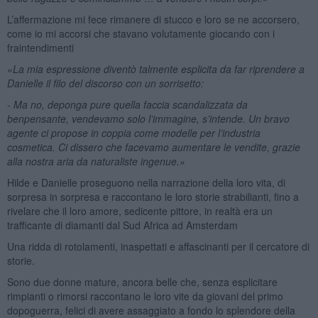
L’affermazione mi fece rimanere di stucco e loro se ne accorsero,
come io mi accorsi che stavano volutamente giocando con i
fraintendimenti
«La mia espressione diventò talmente esplicita da far riprendere a
Danielle il filo del discorso con un sorrisetto:
- Ma no, deponga pure quella faccia scandalizzata da
benpensante, vendevamo solo l’immagine, s’intende. Un bravo
agente ci propose in coppia come modelle per l’industria
cosmetica. Ci dissero che facevamo aumentare le vendite, grazie
alla nostra aria da naturaliste ingenue.»
Hilde e Danielle proseguono nella narrazione della loro vita, di
sorpresa in sorpresa e raccontano le loro storie strabilianti, fino a
rivelare che il loro amore, sedicente pittore, in realtà era un
trafficante di diamanti dal Sud Africa ad Amsterdam
Una ridda di rotolamenti, inaspettati e affascinanti per il cercatore di
storie.
Sono due donne mature, ancora belle che, senza esplicitare
rimpianti o rimorsi raccontano le loro vite da giovani del primo
dopoguerra, felici di avere assaggiato a fondo lo splendore della