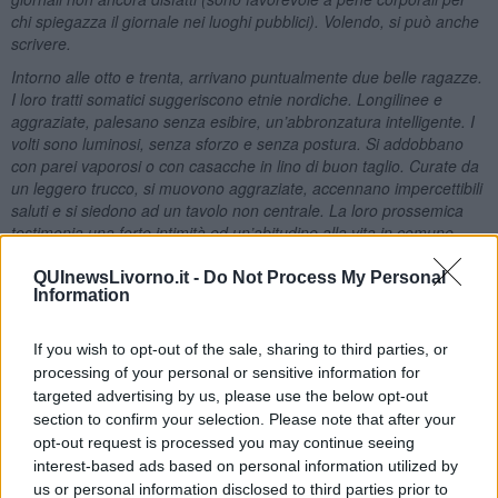
chi spiegazza il giornale nei luoghi pubblici). Volendo, si può anche
scrivere.
Intorno alle otto e trenta, arrivano puntualmente due belle ragazze.
I loro tratti somatici suggeriscono etnie nordiche. Longilinee e
aggraziate, palesano senza esibire, un’abbronzatura intelligente. I
volti sono luminosi, senza sforzo e senza postura. Si addobbano
con parei vaporosi o con casacche in lino di buon taglio. Curate da
un leggero trucco, si muovono aggraziate, accennano impercettibili
saluti e si siedono ad un tavolo non centrale. La loro prossemica
testimonia una forte intimità ed un’abitudine alla vita in comune.
Una delle due appare come la femmina alfa, l’altra rimane un
passo indietro negli spostamenti. Il dialogo invece sembra
QUInewsLivorno.it -
Do Not Process My Personal
Information
paritetico. Non hanno la spocchia delle belle donne facoltose, non
guardano dall’alto in basso, ma la loro lontananza dalla gente
comune si misura in miglia.
If you wish to opt-out of the sale, sharing to third parties, or
processing of your personal or sensitive information for
Quando arrivano da lontano, tutti gli sguardi maschili si spostano,
targeted advertising by us, please use the below opt-out
seguiti anche da qualche sguardo femminile, predisposto all’invidia.
Solo quando sono molto vicine, si nota negli osservatori un’ombra
section to confirm your selection. Please note that after your
di delusione; la vicinanza fa da zoom sui corpi e sui volti e mette in
opt-out request is processed you may continue seeing
mostra quello che non ti saresti aspettato da quei profili di teen-
interest-based ads based on personal information utilized by
ager. Le due ragazze hanno sicuramente più di settant’anni.»
us or personal information disclosed to third parties prior to