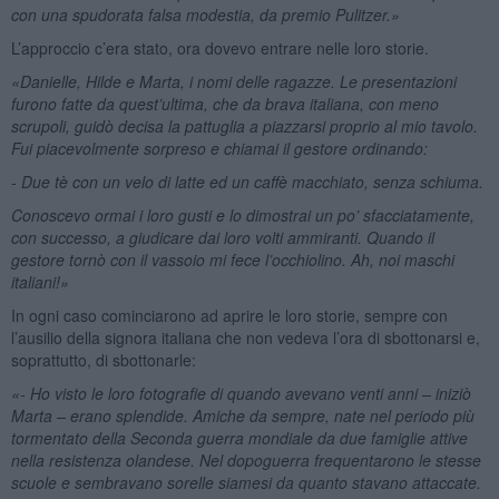
con una spudorata falsa modestia, da premio Pulitzer.»
L’approccio c’era stato, ora dovevo entrare nelle loro storie.
«Danielle, Hilde e Marta, i nomi delle ragazze. Le presentazioni
furono fatte da quest’ultima, che da brava italiana, con meno
scrupoli, guidò decisa la pattuglia a piazzarsi proprio al mio tavolo.
Fui piacevolmente sorpreso e chiamai il gestore ordinando:
- Due tè con un velo di latte ed un caffè macchiato, senza schiuma.
Conoscevo ormai i loro gusti e lo dimostrai un po’ sfacciatamente,
con successo, a giudicare dai loro volti ammiranti. Quando il
gestore tornò con il vassoio mi fece l’occhiolino. Ah, noi maschi
italiani!»
In ogni caso cominciarono ad aprire le loro storie, sempre con
l’ausilio della signora italiana che non vedeva l’ora di sbottonarsi e,
soprattutto, di sbottonarle:
«- Ho visto le loro fotografie di quando avevano venti anni – iniziò
Marta – erano splendide. Amiche da sempre, nate nel periodo più
tormentato della Seconda guerra mondiale da due famiglie attive
nella resistenza olandese. Nel dopoguerra frequentarono le stesse
scuole e sembravano sorelle siamesi da quanto stavano attaccate.