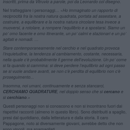
inscritti, prima da Vitruvio a parole, poi da Leonardo col disegno.
Nel tratteggiare i personaggi… «
Ho immaginato un rapporto di
reciprocità fra la nostra natura quadrata, portata ad assestare, a
costruire, a equilibrare e la nostra natura circolare tesa invece a
muoversi, a rotolare, a rompere l’equilibrio e a spostarsi. Siamo un
po’ omo facente e omo itinerante, un po’ calmi e stazionari e un po’
agitati e nomadi. …
Stare contemporaneamente nel cerchio e nel quadrato provoca
l’inquietudine, la tendenza al cambiamento, costante, necessaria,
nella quale c’è probabilmente il germe dell’evoluzione. Un po’ come
si fa quando si cammina: si deve perdere l’equilibrio ad ogni passo
se si vuole andare avanti, se non c’è perdita di equilibrio non c’è
proseguimento...
Insomma, noi umani, continuamente e senza stancarci,
CERCHIAMO QUADRATURE
, nel doppio senso che si
cercano
e
si
cerchiano
.
»
Questi personaggi non si conoscono e non si incontrano fuori dai
rispettivi racconti (almeno in questo libro). Sono distribuiti a spaglio,
presi dal quotidiano, dalla letteratura e dalla storia. Il caro
Pappagone, noto ai diversamente giovani, avrebbe detto che non
sono vincoli, ma sparpagliati.