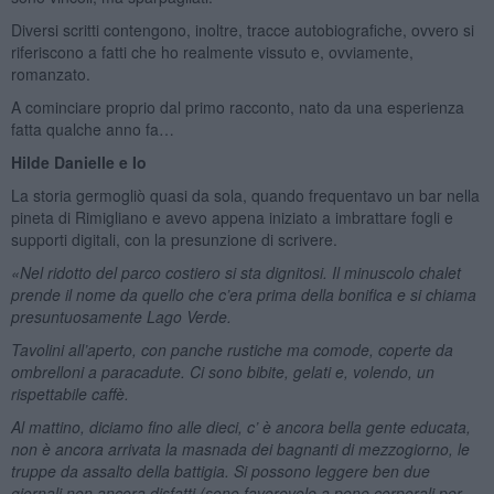
Diversi scritti contengono, inoltre, tracce autobiografiche, ovvero si
riferiscono a fatti che ho realmente vissuto e, ovviamente,
romanzato.
A cominciare proprio dal primo racconto, nato da una esperienza
fatta qualche anno fa…
Hilde Danielle e Io
La storia germogliò quasi da sola, quando frequentavo un bar nella
pineta di Rimigliano e avevo appena iniziato a imbrattare fogli e
supporti digitali, con la presunzione di scrivere.
«Nel ridotto del parco costiero si sta dignitosi. Il minuscolo chalet
prende il nome da quello che c’era prima della bonifica e si chiama
presuntuosamente Lago Verde.
Tavolini all’aperto, con panche rustiche ma comode, coperte da
ombrelloni a paracadute. Ci sono bibite, gelati e, volendo, un
rispettabile caffè.
Al mattino, diciamo fino alle dieci, c’ è ancora bella gente educata,
non è ancora arrivata la masnada dei bagnanti di mezzogiorno, le
truppe da assalto della battigia. Si possono leggere ben due
giornali non ancora disfatti (sono favorevole a pene corporali per