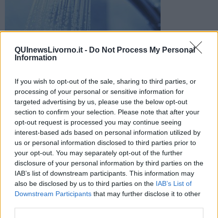
Il Comune di Colle ha difficoltà un avviso per informare sulla
QUInewsLivorno.it -
Do Not Process My Personal
situazione alla scuola dell'infanzia
Information
If you wish to opt-out of the sale, sharing to third parties, or
processing of your personal or sensitive information for
targeted advertising by us, please use the below opt-out
section to confirm your selection. Please note that after your
COLLESALVETTI —
Il Comune di Collesalvetti ha diffuso un
opt-out request is processed you may continue seeing
aggiornamento sul caso di legionella che si è verificato alla scuola
interest-based ads based on personal information utilized by
d'infanzia ex Castello.
us or personal information disclosed to third parties prior to
"La Asl ha effettuato i campionamenti delle acque dalle doccette
your opt-out. You may separately opt-out of the further
presenti nella struttura, che non potranno essere utilizzate fino ai
disclosure of your personal information by third parties on the
risultati delle analisi", si legge in una nota.
IAB’s list of downstream participants. This information may
also be disclosed by us to third parties on the
IAB’s List of
Downstream Participants
that may further disclose it to other
third parties.