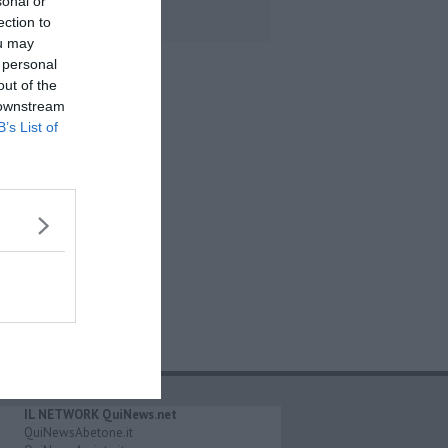
sonal or
ection to
ou may
 personal
out of the
 downstream
B’s List of
IL NETWORK QuiNews.net
QuiNewsAbetone.it