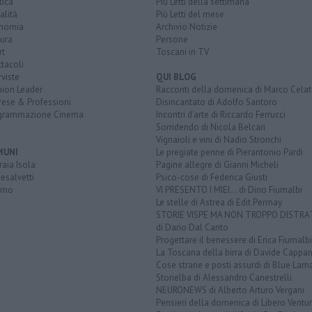
tica
Più Letti della settimana
alità
Più Letti del mese
nomia
Archivio Notizie
ura
Persone
rt
Toscani in TV
tacoli
rviste
QUI BLOG
nion Leader
Racconti della domenica di Marco Celat
rese & Professioni
Disincantato di Adolfo Santoro
grammazione Cinema
Incontri d'arte di Riccardo Ferrucci
Sorridendo di Nicola Belcari
Vignaioli e vini di Nadio Stronchi
MUNI
Le pregiate penne di Pierantonio Pardi
aia Isola
Pagine allegre di Gianni Micheli
esalvetti
Psico-cose di Federica Giusti
orno
VI PRESENTO I MIEI... di Dino Fiumalbi
Le stelle di Astrea di Edit Permay
STORIE VISPE MA NON TROPPO DISTR
di Dario Dal Canto
Progettare il benessere di Erica Fiumalbi
La Toscana della birra di Davide Cappan
Cose strane e posti assurdi di Blue Lam
Storielba di Alessandro Canestrelli
NEURONEWS di Alberto Arturo Vergani
Pensieri della domenica di Libero Ventur