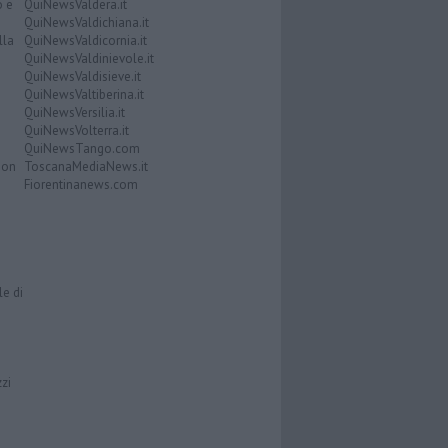
o e
QuiNewsValdera.it
QuiNewsValdichiana.it
lla
QuiNewsValdicornia.it
QuiNewsValdinievole.it
QuiNewsValdisieve.it
QuiNewsValtiberina.it
QuiNewsVersilia.it
QuiNewsVolterra.it
QuiNewsTango.com
Don
ToscanaMediaNews.it
Fiorentinanews.com
le di
zzi