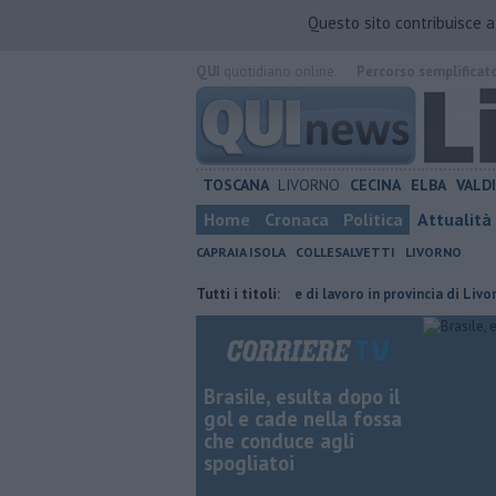
Questo sito contribuisce 
QUI
quotidiano online.
Percorso semplificat
TOSCANA
LIVORNO
CECINA
ELBA
VALD
Home
Cronaca
Politica
Attualità
CAPRAIA ISOLA
COLLESALVETTI
LIVORNO
à, premi prorogati
​Tutte le offerte di lavoro in provincia di Livorno
Tutti i titoli:
Brasile, esulta dopo il
gol e cade nella fossa
che conduce agli
spogliatoi