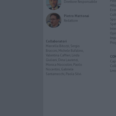
Poli
Direttore Responsabile
Attu
Eco
Cult
Pietro Mattonai
Spo
Redattore
Spet
Inte
Opi
Imp
Collaboratori
Pro
Marcella Bitozzi, Sergio
Braccini, Michele Bufalino,
Valentina Caffieri, Linda
CO
Giuliani, Dina Laurenzi,
Capr
Monica Nocciolini, Paolo
Coll
Nocentini, Gabriele
Liv
Santarnecchi, Paola Silvi.