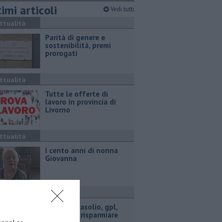
imi articoli
Vedi tutti
ttualità
Parità di genere e
sostenibilità, premi
prorogati
ttualità
​Tutte le offerte di
lavoro in provincia di
Livorno
ttualità
I cento anni di nonna
Giovanna
ttualità
​Benzina, gasolio, gpl,
ecco dove risparmiare