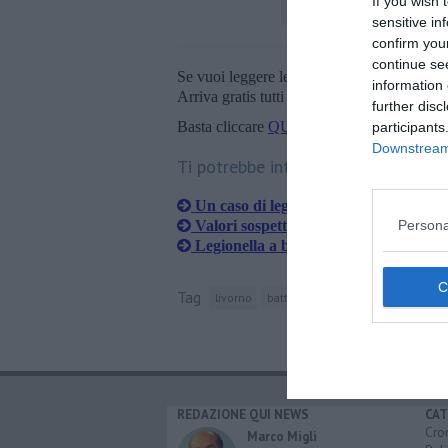
If you wish 
sensitive in
confirm you
continue se
Se vuoi leggere le notizie principali della T
information 
Arriva gratis tutti i giorni alle 20:00 dirett
further disc
Basta cliccare
QUI
participants
Downstream 
Ti potrebbe interessare anche:
Un caso di legionella in Rsa
Valori sospetti di legionella, traghett
Persona
Legionella a bordo, ancora grave il m
Tag
livorno
batteri
dipartimento di prevenz
REDAZIONE QUI NEWS
CAT
Cro
Marco Migli