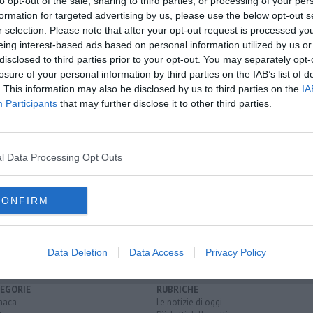
to opt-out of the sale, sharing to third parties, or processing of your per
formation for targeted advertising by us, please use the below opt-out s
r selection. Please note that after your opt-out request is processed y
eing interest-based ads based on personal information utilized by us or
oscana iscriviti alla
Newsletter QUInews - ToscanaMedia.
disclosed to third parties prior to your opt-out. You may separately opt-
amente nella tua casella di posta.
losure of your personal information by third parties on the IAB’s list of
. This information may also be disclosed by us to third parties on the
IA
Participants
that may further disclose it to other third parties.
o fermo
l Data Processing Opt Outs
arittimo
CONFIRM
ione
Data Deletion
Data Access
Privacy Policy
EGORIE
RUBRICHE
naca
Le notizie di oggi