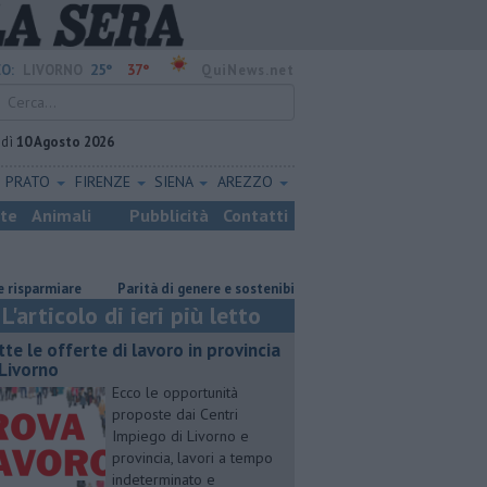
25°
37°
O:
LIVORNO
QuiNews.net
edì
10 Agosto 2026
PRATO
FIRENZE
SIENA
AREZZO
ste
Animali
Pubblicità
Contatti
armiare
Parità di genere e sostenibilità, premi prorogati
​Tutte le o
L'articolo di ieri più letto
utte le offerte di lavoro in provincia
 Livorno
Ecco le opportunità
proposte dai Centri
Impiego di Livorno e
provincia, lavori a tempo
indeterminato e