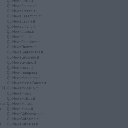
QuiNewsAmiata.it
QuiNewsAnimali.it
QuiNewsArezzo.it
QuiNewsCasentino.it
QuiNewsCecina.it
QuiNewsChianti.it
QuiNewsCuoio.it
i
QuiNewsElba.it
QuiNewsEmpolese.it
QuiNewsFirenze.it
QuiNewsGarfagnana.it
QuiNewsGrosseto.it
QuiNewsLivorno.it
QuiNewsLucca.it
QuiNewsLunigiana.it
QuiNewsMaremma.it
QuiNewsMassaCarrara.it
ATTE
QuiNewsMugello.it
QuiNewsPisa.it
QuiNewsPistoia.it
nari
QuiNewsPrato.it
a
QuiNewsSiena.it
QuiNewsValbisenzio.it
QuiNewsValdarno.it
i
QuiNewsValdelsa.it