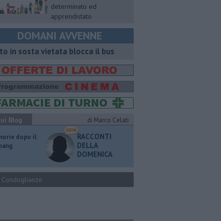
determinato ed
apprendistato
DOMANI AVVENNE
to in sosta vietata blocca il bus
ui Blog
di Marco Celati
RACCONTI
orie dopo il
DELLA
 bang
DOMENICA
Condoglianze