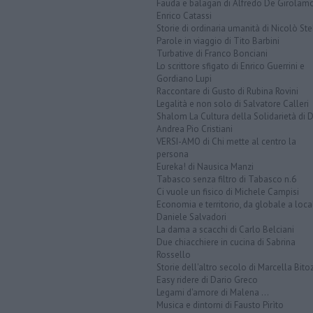
Fauda e balagan di Alfredo De Girolam
Enrico Catassi
Storie di ordinaria umanità di Nicolò Ste
Parole in viaggio di Tito Barbini
Turbative di Franco Bonciani
Lo scrittore sfigato di Enrico Guerrini e
Gordiano Lupi
Raccontare di Gusto di Rubina Rovini
Legalità e non solo di Salvatore Calleri
Shalom La Cultura della Solidarietà di 
Andrea Pio Cristiani
VERSI-AMO di Chi mette al centro la
persona
Eureka! di Nausica Manzi
Tabasco senza filtro di Tabasco n.6
Ci vuole un fisico di Michele Campisi
Economia e territorio, da globale a loca
Daniele Salvadori
La dama a scacchi di Carlo Belciani
Due chiacchiere in cucina di Sabrina
Rossello
Storie dell'altro secolo di Marcella Bito
Easy ridere di Dario Greco
Legami d'amore di Malena ...
Musica e dintorni di Fausto Pirìto