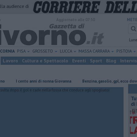
alla audience di
o
Aggiornato alle 07:50
METE
Lun
ICORNIA
PISA
GROSSETO
LUCCA
MASSA CARRARA
PISTOIA
Lavoro
Cultura e Spettacolo
Eventi
Sport
Blog
Intervi
I cento anni di nonna Giovanna
​Benzina, gasolio, gpl, ecco dove risp
​T
di