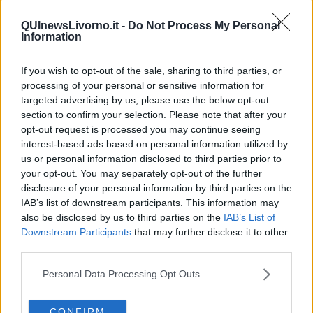
QUInewsLivorno.it -
Do Not Process My Personal
Information
If you wish to opt-out of the sale, sharing to third parties, or
processing of your personal or sensitive information for
targeted advertising by us, please use the below opt-out
section to confirm your selection. Please note that after your
opt-out request is processed you may continue seeing
interest-based ads based on personal information utilized by
us or personal information disclosed to third parties prior to
your opt-out. You may separately opt-out of the further
disclosure of your personal information by third parties on the
IAB’s list of downstream participants. This information may
also be disclosed by us to third parties on the
IAB’s List of
Gli esperti e le Guide del Parco svolgono le attività sul territorio
Downstream Participants
that may further disclose it to other
delle isole toscane oltre che presso i Centri di Educazione
third parties.
Ambientale di Marciana, Rio e Lacona, anche al Forte Inglese di
Portoferraio, alla Casa dell’Agronomo e al Museo delle Scienze di
Personal Data Processing Opt Outs
Pianosa, oltre che presso La Salata di Capraia e al CEA dell’isola
del Giglio.
CONFIRM