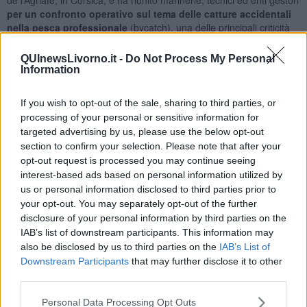
per un confronto operativo sul tema delle catture accidentali
nella pesca professionale
(bycatch), una delle principali criticità
nella gestione sostenibile delle risorse marine.
QUInewsLivorno.it -
Do Not Process My Personal
Il progetto Talassa è coordinato dalla Regione Autonoma della
Information
Sardegna in qualità di capofila ed è impegnato nella tutela degli
ecosistemi marini attraverso azioni di cooperazione transfrontaliera.
If you wish to opt-out of the sale, sharing to third parties, or
La sua missione è migliorare la gestione condivisa delle risorse
processing of your personal or sensitive information for
marine tra Sardegna, Corsica, Toscana e Liguria, accrescendo la
targeted advertising by us, please use the below opt-out
conoscenza scientifica, analizzando pressioni e impatti su habitat e
section to confirm your selection. Please note that after your
specie e sviluppando misure di conservazione.
opt-out request is processed you may continue seeing
Un percorso che passa anche dalla sperimentazione di strumenti
interest-based ads based on personal information utilized by
operativi a supporto della pesca sostenibile, costruiti in stretta
us or personal information disclosed to third parties prior to
collaborazione con il mondo della pesca.
your opt-out. You may separately opt-out of the further
disclosure of your personal information by third parties on the
Per la Toscana hanno partecipato la Regione Toscana e il Parco
IAB’s list of downstream participants. This information may
Nazionale Arcipelago Toscano, che hanno svolto un ruolo di
also be disclosed by us to third parties on the
IAB’s List of
raccordo tra area protetta e comunità della pesca, portando
Downstream Participants
that may further disclose it to other
all’attenzione del tavolo di lavoro le esperienze maturate nel Parco
third parties.
e le testimonianze
dirette delle marinerie di Capraia, Pisa,
Livorno e Viareggio.
Personal Data Processing Opt Outs