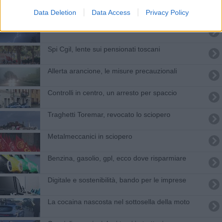
​Tutte le offerte di lavoro in provincia di Livorno
Data Deletion
Data Access
Privacy Policy
Pioggia e temporali forti, nuova allerta
Spi Cgil, lente sui pensionati toscani
Allerta arancione, le misure precauzionali
Controlli in centro, un arresto per spaccio
Traghetti Toremar, revocato lo sciopero
Metalmeccanici in sciopero
​Benzina, gasolio, gpl, ecco dove risparmiare
Digitale e sostenibilità, bando per le imprese
La cocaina nascosta nel sottosella della moto