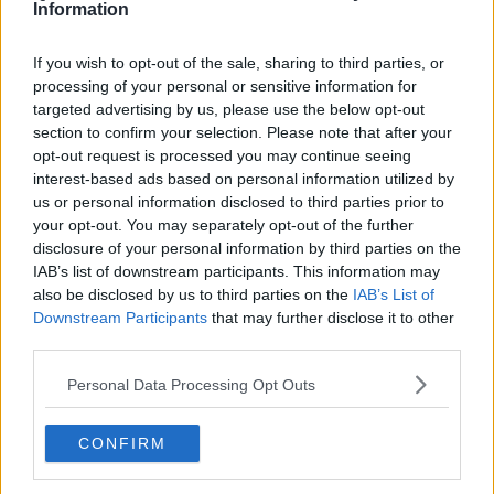
Information
"Serve ordinanza per rimuovere quei tornelli"
If you wish to opt-out of the sale, sharing to third parties, or
Porti e stress termico, più controlli
processing of your personal or sensitive information for
targeted advertising by us, please use the below opt-out
Goletta Verde, le foci restano punti critici
section to confirm your selection. Please note that after your
opt-out request is processed you may continue seeing
"Fisioterapia di prossimità, ruolo strategico"
interest-based ads based on personal information utilized by
us or personal information disclosed to third parties prior to
Konecta "niente soluzione per le 76 lavoratrici"
your opt-out. You may separately opt-out of the further
disclosure of your personal information by third parties on the
Sorpreso a spacciare ferisce un carabiniere
IAB’s list of downstream participants. This information may
also be disclosed by us to third parties on the
IAB’s List of
Sanzionato al lavoro per le pause del caldo
Downstream Participants
that may further disclose it to other
third parties.
Porti Alto Tirreno, 1,5 mln di euro per formazione
Personal Data Processing Opt Outs
Amadio presidente provinciale di Fratelli d'Italia
CONFIRM
Effetto Venezia, tavolo tecnico per la sicurezza