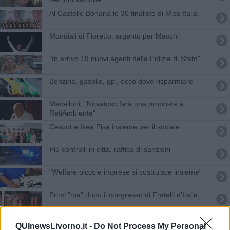
Al Castello Bonaria le 30 finaliste di Miss Italia
Mondiali di Fioretto, argento per Macchi
"In arrivo 19 nuovi agenti della Polizia di Stato"
​Benzina, gasolio, gpl, ecco dove risparmiare
Macelloni, "Novatosc farà una proposta a
RetiAmbiente"
Cesvot e Ikea Pisa insieme per il sociale
Più controlli in città, raffica di sanzioni
"Welfare piccole imprese si costruisce insieme"
Primi "ma" dopo il congresso di Fratelli d'Italia
Darsena: focus su collegamenti, energia, logistica
QUInewsLivorno.it -
Do Not Process My Personal