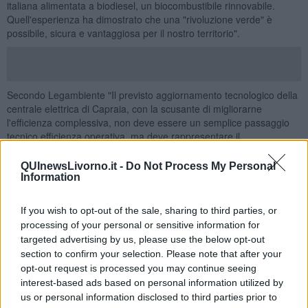
italiana alimentata a biodiesel, un biocombustibile rinnovabile.
Quell'esperienza ha dimostrato che una "rivoluzione verde" è
possibile, sicura e vantaggiosa per il nostro territorio".
Secondo Legambiente "Il previsto aggiornamento tecnologico della
centrale elettrica di Capraia, con la scusante di migliorarne
l'efficienza complessiva, non deve essere un semplice passaggio
tecnico efficienza operativa, ma deve rappresentare il
consolidamento di quel primato ecologico che aveva già la centrale.
Non possiamo accettare un ritorno a logiche fossili superate che
QUInewsLivorno.it -
Do Not Process My Personal
ignorano gli obiettivi di decarbonizzazione fissati dall'Europa".
Information
Quindi nella petizione si chiede "Continuità con il Modello 2014:
If you wish to opt-out of the sale, sharing to third parties, or
Che la centrale elettrica di Capraia prosegua nel solco tracciato
oltre dieci anni fa, confermandosi laboratorio di eccellenza per la
processing of your personal or sensitive information for
transizione energetica nazionale, proponendo un mix di rinnovabili,
targeted advertising by us, please use the below opt-out
micro-grid intelligenti e sistemi di accumulo. Utilizzo di Biocarburanti
section to confirm your selection. Please note that after your
di Nuova Generazione: che l'aggiornamento tecnologico degli
opt-out request is processed you may continue seeing
impianti sia finalizzato all'utilizzo esclusivo dei nuovi biocombustibili
interest-based ads based on personal information utilized by
avanzati, come quelli che saranno a breve prodotti dal polo
us or personal information disclosed to third parties prior to
industriale di Livorno, e che sono già in produzione a Porto