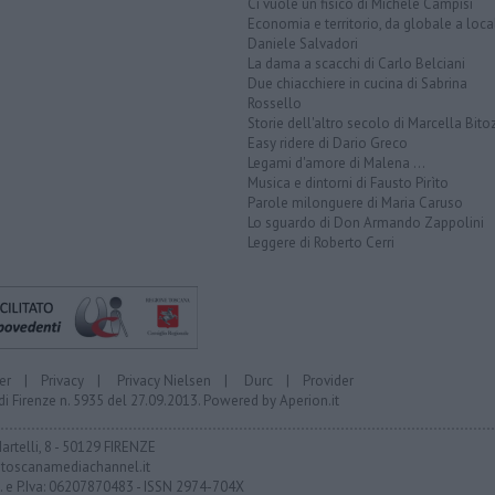
Ci vuole un fisico di Michele Campisi
Economia e territorio, da globale a loca
Daniele Salvadori
La dama a scacchi di Carlo Belciani
Due chiacchiere in cucina di Sabrina
Rossello
Storie dell'altro secolo di Marcella Bito
Easy ridere di Dario Greco
Legami d'amore di Malena ...
Musica e dintorni di Fausto Pirìto
Parole milonguere di Maria Caruso
Lo sguardo di Don Armando Zappolini
Leggere di Roberto Cerri
er
|
Privacy
|
Privacy Nielsen
|
Durc
|
Provider
di Firenze n. 5935 del 27.09.2013. Powered by
Aperion.it
Martelli, 8 - 50129 FIRENZE
toscanamediachannel.it
F. e P.Iva: 06207870483 - ISSN 2974-704X