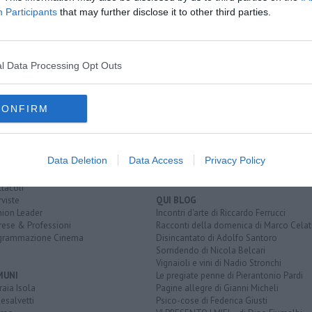
sanello
Participants
that may further disclose it to other third parties.
l Data Processing Opt Outs
EGORIE
RUBRICHE
CONFIRM
naca
Le notizie di oggi
tica
Più Letti della settimana
alità
Più Letti del mese
nomia
Archivio Notizie
Data Deletion
Data Access
Privacy Policy
ura
Persone
rt
Toscani in TV
tacoli
rviste
QUI BLOG
nion Leader
Incontri d'arte di Riccardo Ferrucci
rese & Professioni
Racconti della domenica di Marco Celat
grammazione Cinema
Disincantato di Adolfo Santoro
Sorridendo di Nicola Belcari
Vignaioli e vini di Nadio Stronchi
MUNI
Le pregiate penne di Pierantonio Pardi
aia Isola
Pagine allegre di Gianni Micheli
esalvetti
Psico-cose di Federica Giusti