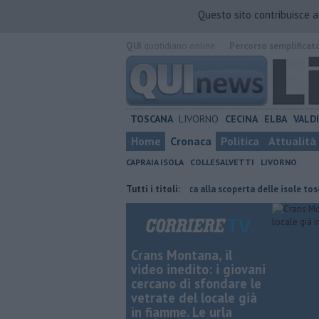
Questo sito contribuisce 
QUI
quotidiano online.
Percorso semplificat
TOSCANA
LIVORNO
CECINA
ELBA
VALD
Home
Cronaca
Politica
Attualità
CAPRAIA ISOLA
COLLESALVETTI
LIVORNO
pana, il cordoglio
Gara podistica alla scoperta delle isole toscane
Tutti i titoli:
Crans Montana, il
video inedito: i giovani
cercano di sfondare le
vetrate del locale già
in fiamme. Le urla