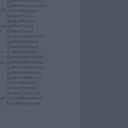
QuiNewsMaremma.it
QuiNewsMassaCarrara.it
ATTE
QuiNewsMugello.it
QuiNewsPisa.it
QuiNewsPistoia.it
nari
QuiNewsPrato.it
a
QuiNewsSiena.it
QuiNewsValbisenzio.it
QuiNewsValdarno.it
i
QuiNewsValdelsa.it
o e
QuiNewsValdera.it
QuiNewsValdichiana.it
lla
QuiNewsValdicornia.it
QuiNewsValdinievole.it
QuiNewsValdisieve.it
QuiNewsValtiberina.it
QuiNewsVersilia.it
QuiNewsVolterra.it
QuiNewsTango.com
Don
ToscanaMediaNews.it
Fiorentinanews.com