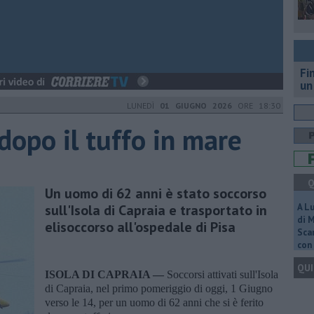
Fi
un
LUNEDÌ
01 GIUGNO 2026
ORE 18:30
dopo il tuffo in mare
Q
Un uomo di 62 anni è stato soccorso
sull'Isola di Capraia e trasportato in
A L
di 
elisoccorso all'ospedale di Pisa
Scar
con 
QUI
ISOLA DI CAPRAIA —
Soccorsi attivati sull'Isola
di Capraia, nel primo pomeriggio di oggi, 1 Giugno
verso le 14, per un uomo di 62 anni che si è ferito