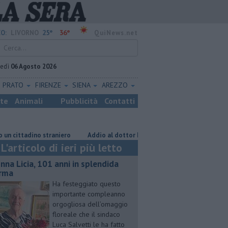
25°
36°
O:
LIVORNO
QuiNews.net
vedì
06 Agosto 2026
PRATO
FIRENZE
SIENA
AREZZO
ste
Animali
Pubblicità
Contatti
tadino straniero
Addio al dottor Massimo Campana, il cordoglio
L'articolo di ieri più letto
nna Licia, 101 anni in splendida
rma
Ha festeggiato questo
importante compleanno
orgogliosa dell’omaggio
floreale che il sindaco
Luca Salvetti le ha fatto