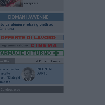
recapitare
DOMANI AVVENNE
nto carabiniere ruba i gioielli ad
'anziana
ui Blog
di Riccardo Ferrucci
INCONTRI
ucca la mostra
D'ARTE
Marcello
selli “Dialoghi
la città"
Condoglianze