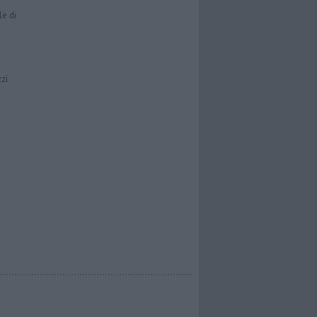
le di
zzi