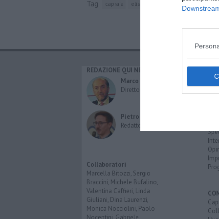
Tag
capraia
elisoccorso
pisa
ospedale ci
Downstream 
Persona
REDAZIONE QUI NEWS
CAT
Cro
Marco Migli
Poli
Direttore Responsabile
Attu
Eco
Cult
Pietro Mattonai
Spo
Redattore
Spet
Inte
Opi
Imp
Collaboratori
Pro
Marcella Bitozzi, Sergio
Braccini, Michele Bufalino,
Valentina Caffieri, Linda
CO
Giuliani, Dina Laurenzi,
Capr
Monica Nocciolini, Paolo
Coll
Nocentini, Gabriele