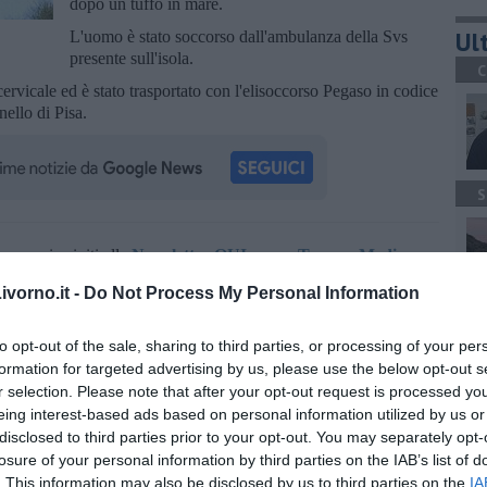
dopo un tuffo in mare.
Ult
L'uomo è stato soccorso dall'ambulanza della Svs
presente sull'isola.
C
ervicale ed è stato trasportato con l'elisoccorso Pegaso in codice
ello di Pisa.
S
oscana iscriviti alla
Newsletter QUInews - ToscanaMedia.
amente nella tua casella di posta.
vorno.it -
Do Not Process My Personal Information
A
to opt-out of the sale, sharing to third parties, or processing of your per
formation for targeted advertising by us, please use the below opt-out s
r selection. Please note that after your opt-out request is processed y
eing interest-based ads based on personal information utilized by us or
so
disclosed to third parties prior to your opt-out. You may separately opt-
agazza
C
losure of your personal information by third parties on the IAB’s list of
. This information may also be disclosed by us to third parties on the
IA