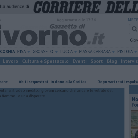
alla audience di
o
Aggiornato alle 17:24
METE
Gio
ICORNIA
PISA
GROSSETO
LUCCA
MASSA CARRARA
PISTOIA
Lavoro
Cultura e Spettacolo
Eventi
Sport
Blog
Intervi
Abiti sequestrati in dono alla Caritas
Dopo vari reati espulso un cit
No
fo