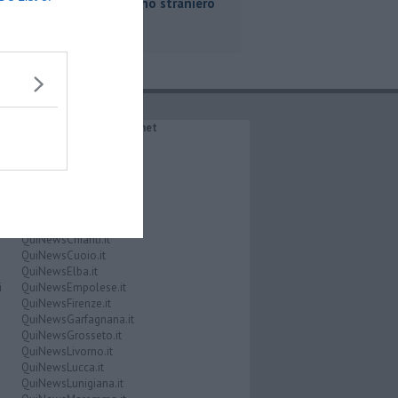
un cittadino straniero
IL NETWORK QuiNews.net
QuiNewsAbetone.it
QuiNewsAmiata.it
QuiNewsAnimali.it
QuiNewsArezzo.it
QuiNewsCasentino.it
QuiNewsCecina.it
QuiNewsChianti.it
QuiNewsCuoio.it
QuiNewsElba.it
i
QuiNewsEmpolese.it
QuiNewsFirenze.it
QuiNewsGarfagnana.it
QuiNewsGrosseto.it
QuiNewsLivorno.it
QuiNewsLucca.it
QuiNewsLunigiana.it