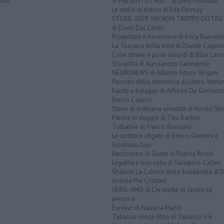
orno
VI PRESENTO I MIEI... di Dino Fiumalbi
Le stelle di Astrea di Edit Permay
STORIE VISPE MA NON TROPPO DISTR
di Dario Dal Canto
Progettare il benessere di Erica Fiumalbi
La Toscana della birra di Davide Cappan
Cose strane e posti assurdi di Blue Lam
Storielba di Alessandro Canestrelli
NEURONEWS di Alberto Arturo Vergani
Pensieri della domenica di Libero Ventur
Fauda e balagan di Alfredo De Girolam
Enrico Catassi
Storie di ordinaria umanità di Nicolò Ste
Parole in viaggio di Tito Barbini
Turbative di Franco Bonciani
Lo scrittore sfigato di Enrico Guerrini e
Gordiano Lupi
Raccontare di Gusto di Rubina Rovini
Legalità e non solo di Salvatore Calleri
Shalom La Cultura della Solidarietà di 
Andrea Pio Cristiani
VERSI-AMO di Chi mette al centro la
persona
Eureka! di Nausica Manzi
Tabasco senza filtro di Tabasco n.6