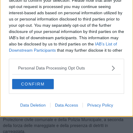
section to confirm your selection. Please note that after your
opt-out request is processed you may continue seeing
interest-based ads based on personal information utilized by
Per vento l’allerta gialla sarà in vigore dalla mezzanotte fino alle 18
us or personal information disclosed to third parties prior to
di domani nelle zone meridionali e nella Valtiberina.
your opt-out. You may separately opt-out of the further
disclosure of your personal information by third parties on the
IAB’s list of downstream participants. This information may
Dalla sera di oggi precipitazioni sparse anche a carattere di
also be disclosed by us to third parties on the
IAB’s List of
rovescio sulle zone occidentali della regione in estensione a tutta la
Downstream Participants
that may further disclose it to other
regione nel corso della notte.
third parties.
Nella serata di oggi sono attesi venti di scirocco, sud-est, con
raffiche fino a 60-70 chilometri orari, in rotazione domani a libeccio
Personal Data Processing Opt Outs
con raffiche fino a 60-80 chilometri orari. Mari da molto mossi ad
agitati.
CONFIRM
Quota neve solo sulle vette appenniniche fino al mattino, poi in calo
fino a 1300 metri.
A
Livorno
, il Comune fa sapere che il.viale Italia, soprattutto nel
Data Deletion
Data Access
Privacy Policy
tratto tra la Baracchina Bianca e l’intersezione con via Forte dei
Cavalleggeri, potrà essere chiuso al traffico su indicazione della
Protezione civile comunale e della Polizia Municipale, a seconda
della forza delle mareggiate e della presenza di detriti in
carreggiata.