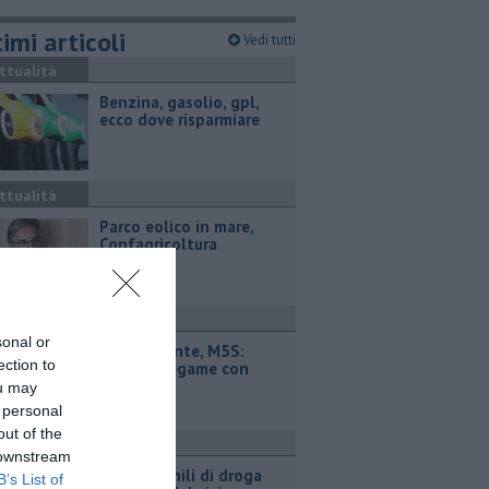
imi articoli
Vedi tutti
ttualità
​Benzina, gasolio, gpl,
ecco dove risparmiare
ttualità
Parco eolico in mare,
Confagricoltura
contraria
ttualità
sonal or
Retiambiente, M5S:
ection to
"Nessun legame con
Giacetti"
ou may
 personal
out of the
ronaca
 downstream
Quattro chili di droga
B’s List of