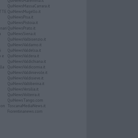
QuiNewsMaremma.it
QuiNewsMassaCarrara.it
ATTE
QuiNewsMugello.it
QuiNewsPisa.it
QuiNewsPistoia.it
nari
QuiNewsPrato.it
a
QuiNewsSiena.it
QuiNewsValbisenzio.it
QuiNewsValdarno.it
i
QuiNewsValdelsa.it
o e
QuiNewsValdera.it
QuiNewsValdichiana.it
lla
QuiNewsValdicornia.it
QuiNewsValdinievole.it
QuiNewsValdisieve.it
QuiNewsValtiberina.it
QuiNewsVersilia.it
QuiNewsVolterra.it
QuiNewsTango.com
Don
ToscanaMediaNews.it
Fiorentinanews.com