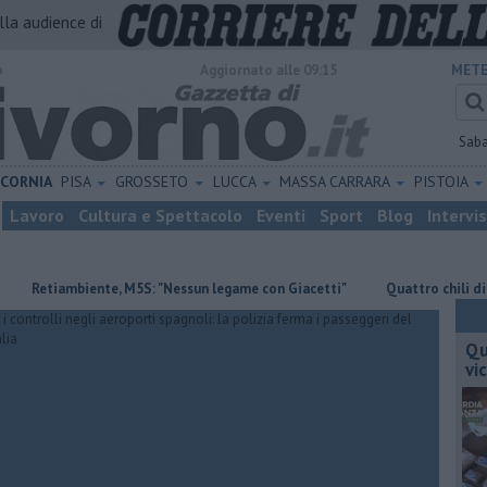
alla audience di
o
Aggiornato alle 09:15
METE
Sab
ICORNIA
PISA
GROSSETO
LUCCA
MASSA CARRARA
PISTOIA
Lavoro
Cultura e Spettacolo
Eventi
Sport
Blog
Intervi
tiambiente, M5S: "Nessun legame con Giacetti"
Quattro chili di droga 
Qu
vi