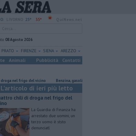
25°
35°
O:
LIVORNO
QuiNews.net
ato
08 Agosto 2026
PRATO
FIRENZE
SIENA
AREZZO
ste
Animali
Pubblicità
Contatti
nel frigo del vicino
​Benzina, gasolio, gpl, ecco dove risparmiare
Pa
L'articolo di ieri più letto
attro chili di droga nel frigo del
cino
La Guardia di Finanza ha
arrestato due uomini, un
terzo uomo è ststo
denunciatl