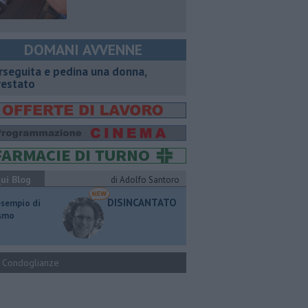
DOMANI AVVENNE
rseguita e pedina una donna,
restato
ui Blog
di Adolfo Santoro
DISINCANTATO
esempio di
ismo
Condoglianze