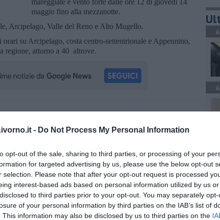
mareggiate e vento forte dalle ore 12 di giovedì 14
maggio fino alla mezzanotte.
Ult
ale, Arcipelago, Valle del Reno e Alto Mugello.
A
i orari su Arcipelago, costa centro-settentrionale e Appennino,
a regione, attorno a 40 altrove.
A
oscana iscriviti alla
Newsletter QUInews - ToscanaMedia.
amente nella tua casella di posta.
vorno.it -
Do Not Process My Personal Information
A
to opt-out of the sale, sharing to third parties, or processing of your per
formation for targeted advertising by us, please use the below opt-out s
r selection. Please note that after your opt-out request is processed y
eing interest-based ads based on personal information utilized by us or
 allerta
disclosed to third parties prior to your opt-out. You may separately opt-
 meteo
C
losure of your personal information by third parties on the IAB’s list of
. This information may also be disclosed by us to third parties on the
IA