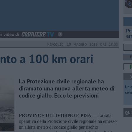
Pe
ar
MERCOLEDÌ
13 MAGGIO 2026
ORE 18:00
nto a 100 km orari
Q
La Protezione civile regionale ha
diramato una nuova allerta meteo di
​Un 
civ
codice giallo. Ecco le previsioni
QUI
PROVINCE DI LIVORNO E PISA —
La sala
operativa della Protezione civile regionale ha emesso
un'allerta meteo di codice giallo per rischio