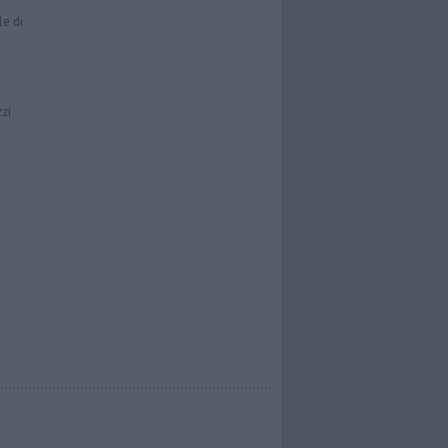
le di
zzi