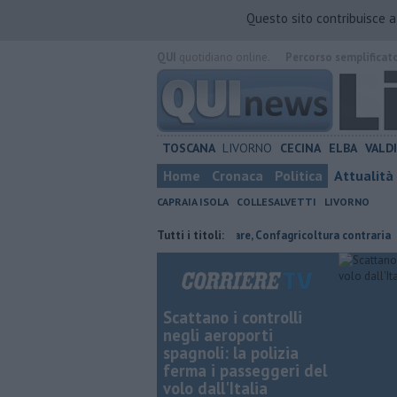
Questo sito contribuisce 
QUI
quotidiano online.
Percorso semplificat
TOSCANA
LIVORNO
CECINA
ELBA
VALD
Home
Cronaca
Politica
Attualità
CAPRAIA ISOLA
COLLESALVETTI
LIVORNO
ove risparmiare
Parco eolico in mare, Confagricoltura contraria
Tutti i titoli:
Re
Scattano i controlli
negli aeroporti
spagnoli: la polizia
ferma i passeggeri del
volo dall'Italia