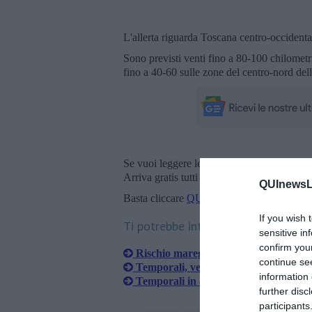
L'allerta riguarda Toscana centro-occident
Sono previsti venti fino a 80-100 chilometr
fino a 40-60 sulle zone del centro-nord dell
Se vuoi leggere le notizie principali della T
Arriva gratis tutti i giorni alle 20:00 dirett
QUInewsLi
Basta cliccare
QUI
If you wish 
Ti potrebbe interessare anche:
sensitive in
confirm you
Rischio mareggiate, allerta prorogata
continue se
Temporali, vento e mareggiate, nuova
information 
Temporali in arrivo e scatta l'allerta
further disc
participants