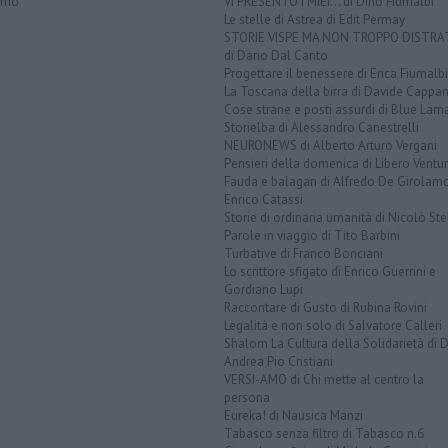
orno
VI PRESENTO I MIEI... di Dino Fiumalbi
Le stelle di Astrea di Edit Permay
STORIE VISPE MA NON TROPPO DISTR
di Dario Dal Canto
Progettare il benessere di Erica Fiumalbi
La Toscana della birra di Davide Cappan
Cose strane e posti assurdi di Blue Lam
Storielba di Alessandro Canestrelli
NEURONEWS di Alberto Arturo Vergani
Pensieri della domenica di Libero Ventur
Fauda e balagan di Alfredo De Girolam
Enrico Catassi
Storie di ordinaria umanità di Nicolò Ste
Parole in viaggio di Tito Barbini
Turbative di Franco Bonciani
Lo scrittore sfigato di Enrico Guerrini e
Gordiano Lupi
Raccontare di Gusto di Rubina Rovini
Legalità e non solo di Salvatore Calleri
Shalom La Cultura della Solidarietà di 
Andrea Pio Cristiani
VERSI-AMO di Chi mette al centro la
persona
Eureka! di Nausica Manzi
Tabasco senza filtro di Tabasco n.6