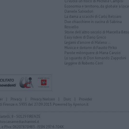
Ci vuole un fisico di Michele Campisi
Economia e territorio, da globale a loca
Daniele Salvadori
La dama a scacchi di Carlo Belciani
Due chiacchiere in cucina di Sabrina
Rossello
Storie dell'altro secolo di Marcella Bito
Easy ridere di Dario Greco
Legami d'amore di Malena ...
Musica e dintorni di Fausto Pirìto
Parole milonguere di Maria Caruso
Lo sguardo di Don Armando Zappolini
Leggere di Roberto Cerri
er
|
Privacy
|
Privacy Nielsen
|
Durc
|
Provider
di Firenze n. 5935 del 27.09.2013. Powered by
Aperion.it
Martelli, 8 - 50129 FIRENZE
toscanamediachannel.it
F. e P.Iva: 06207870483 - ISSN 2974-704X