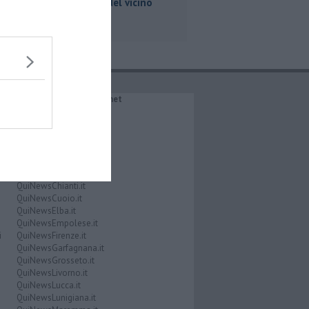
nel frigo del vicino
IL NETWORK QuiNews.net
QuiNewsAbetone.it
QuiNewsAmiata.it
QuiNewsAnimali.it
QuiNewsArezzo.it
QuiNewsCasentino.it
QuiNewsCecina.it
QuiNewsChianti.it
QuiNewsCuoio.it
QuiNewsElba.it
QuiNewsEmpolese.it
i
QuiNewsFirenze.it
QuiNewsGarfagnana.it
QuiNewsGrosseto.it
QuiNewsLivorno.it
QuiNewsLucca.it
QuiNewsLunigiana.it