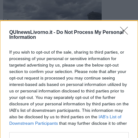
La Protezione civile regionale ha diramato un codice giallo.
QUInewsLivorno.it -
Do Not Process My Personal
Ecco le previsioni meteo per domani
Information
If you wish to opt-out of the sale, sharing to third parties, or
processing of your personal or sensitive information for
targeted advertising by us, please use the below opt-out
section to confirm your selection. Please note that after your
PROVINCE DI LIVORNO E PISA —
Atteso l'ingresso di una nuova
opt-out request is processed you may continue seeing
perturbaziobe nella giornata di domenica in Toscana, con piogge
interest-based ads based on personal information utilized by
su gran parte della regione ad iniziare dalla costa meridionale già
us or personal information disclosed to third parties prior to
nel corso della notte.
your opt-out. You may separately opt-out of the further
Possibili temporali, in particolare sulle zone centro meridionali,
disclosure of your personal information by third parties on the
costa e isole dell’Arcipelago comprese.
IAB’s list of downstream participants. This information may
also be disclosed by us to third parties on the
IAB’s List of
Downstream Participants
that may further disclose it to other
third parties.
Per queste zone la Sala operativa della protezione civile regionale