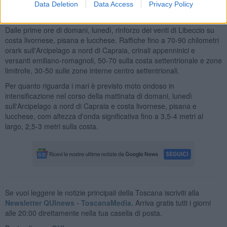
I temporali potranno risultare forti e accompagnati da forti colpi di
Data Deletion
Data Access
Privacy Policy
vento e grandinate.
Dalle prime ore di domani, lunedì, rinforzo dei venti di Libeccio su
costa livornese, pisana e lucchese. Raffiche fino a 70-90 chilometri
orark sull'Arcipelago a nord di Capraia, crinali appenninici e
versanti emiliano-romagnoli, 50-70 sulla costa settentrionale e zone
limitrofe, 30-50 sulle zone interne centro settentrionali.
Per quanto riguarda i mari è previsto moto ondoso in
intensificazione nel corso della mattinata di domani, lunedì
sull'Arcipelago a nord di Capraia e costa livornese, pisana e
lucchese, com altezza d'onda significativa fino a 3,5-4 metri al
largo, 2,5-3 metri sulla costa.
Se vuoi leggere le notizie principali della Toscana iscriviti alla
Newsletter QUInews - ToscanaMedia.
Arriva gratis tutti i giorni
alle 20:00 direttamente nella tua casella di posta.