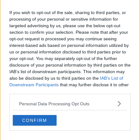
If you wish to opt-out of the sale, sharing to third parties, or
Inoltre sono state diramate un'allerta per
vento
, sempre di codice
processing of your personal or sensitive information for
giallo, dalla mezzanotte di questa sera e per tutta la giornata di
targeted advertising by us, please use the below opt-out
domani, e un'allerta gialla per
mareggiate
dalle 12 di domani,
section to confirm your selection. Please note that after your
lunedì 7 Luglio, valida per tutto il giorno.
opt-out request is processed you may continue seeing
Oggi, domenica, precipitazioni a carattere prevalentemente di
interest-based ads based on personal information utilized by
rovescio e temporale, inizialmente sulla costa e sulle zone limitrofe,
us or personal information disclosed to third parties prior to
nel pomeriggio anche sulle zone interne con parziale
your opt-out. You may separately opt-out of the further
attenuazione/cessazione dei fenomeni sulla costa. In serata e nella
disclosure of your personal information by third parties on the
notte condizioni ancora molto instabili con temporali prima sulle
IAB’s list of downstream participants. This information may
zone settentrionali, in trasferimento su quelle centrali e poi
also be disclosed by us to third parties on the
IAB’s List of
meridionali nel corso della notte e della prima parte della mattinata
Downstream Participants
that may further disclose it to other
di domani, lunedì, con fenomeni di difficile localizzazione.
third parties.
Oggi, domenica, temporali inizialmente sulla costa e sulle zone
limitrofe, nel pomeriggio anche sulle zone interne con parziale
Personal Data Processing Opt Outs
attenuazione/cessazione dei fenomeni sulla costa. In serata e nella
notte condizioni ancora marcatamente instabili con temporali prima
sulle zone settentrionali, in trasferimento su quelle centrali e poi
CONFIRM
meridionali nel corso della notte e della prima parte della mattinata
di domani, lunedì.