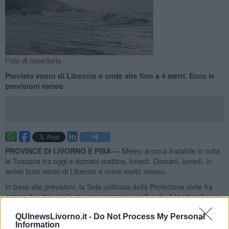
Foto di repertorio
Previsto vento di Libeccio e onde alte fino a 4 metri. Ecco le
previsioni meteo
PROVINCE DI LIVORNO E PISA —
Meteo ancora instabile in tutta
la Toscana tra oggi e domani mattina, lunedì. Domani, lunedì, in
arrivo forte vento di Libeccio e mare molto mosso.
In base alle previsioni, la Sala unificata della Protezione civile ha
esteso il codice giallo in corso per
temporali
e
rischio idraulico e
idrogeologico fino alle 10 di domani, lunedì 7 Luglio.
QUInewsLivorno.it -
Do Not Process My Personal
Information