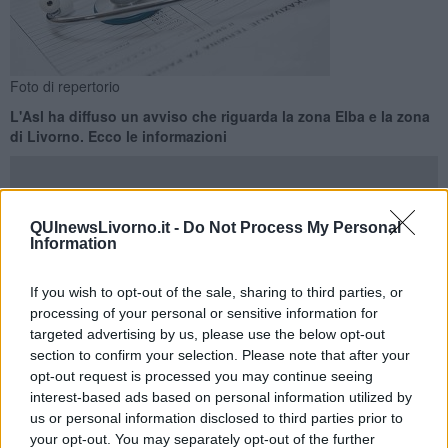
Foto di repertorio
L'Asl ha diffuso un avviso che riguarda la zona Elba e la zona
di Livorno. Ecco le informazioni
QUInewsLivorno.it -
Do Not Process My Personal
Information
PROVINCIA DI LIVORNO —
A partire da lunedì 1 Giugno saranno
iscritte le dottoresse
Silvia De Domenico,
medico ruolo unico a
If you wish to opt-out of the sale, sharing to third parties, or
tempo indeterminato di medicina generale, nell'ambito di
Livorno
processing of your personal or sensitive information for
(Aft Livorno Area Sud) e
Diletta Solari,
medico ruolo unico corsista
targeted advertising by us, please use the below opt-out
di medicina generale,
nell'ambito Elba.
section to confirm your selection. Please note that after your
opt-out request is processed you may continue seeing
Lo fa sapere l'Asl in una nota con cui ricorda inoltre che per
interest-based ads based on personal information utilized by
effettuare la scelta del medico o pediatra è comunque sempre
us or personal information disclosed to third parties prior to
consigliabile utilizzare le procedure attivabili dal proprio computer o
your opt-out. You may separately opt-out of the further