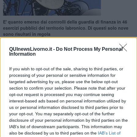
E' quanto emerso dai controlli della guardia di finanza in 46
esercizi pubblici del territorio labronico. Di questi solo nove
sono risultati in regola
QUInewsLivorno.it -
Do Not Process My Personal
Information
If you wish to opt-out of the sale, sharing to third parties, or
LIVORNO —
Alberghi, bed&breakfast, locali che trasmettono
processing of your personal or sensitive information for
partite di calcio, o quelli sintonizzati sui canali news, ma anche i
targeted advertising by us, please use the below opt-out
parrucchieri che tengono la televisione accesa sui canali musicali.
section to confirm your selection. Please note that after your
Sono tra gli esercizi commerciali tenuti a a stipulare i cosiddetti
opt-out request is processed you may continue seeing
''
abbonamenti speciali''
. il cui costo varia rispetto agli
interest-based ads based on personal information utilized by
abbonamenti casalinghi in virtù del fatto che la trasmissione aperta
us or personal information disclosed to third parties prior to
al pubblico riveste, direttamente o indirettamente, fini di lucro.
your opt-out. You may separately opt-out of the further
Su 46 attività controllate dalla guardia di finanza nei primi
disclosure of your personal information by third parties on the
mesi del 2016 solo 9 sono risultate in regola.
Gli altri
IAB’s list of downstream participants. This information may
commercianti non avevano stipulato né pagato alcun
also be disclosed by us to third parties on the
IAB’s List of
abbonamento, a differenza delle famiglie a cui il canone, in base