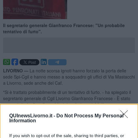
Il segretario generale Gianfranco Francese: "Un probabile
tentativo di furto".
LIVORNO —
La notte scorsa ignoti hanno forzato la porta delle
sede Spi-Cgil e hanno messo a soqquadro gli uffici di Via Mastacchi
a Livorno, sede anche del Caf.
"Si è trattato probabilmente di un tentativo di furto. - ha spiegato il
segretario generale di Cgil Livorno Gianfranco Francese - È stato
messo tutto in disordine ed è stato rubato un tablet".
QUInewsLivorno.it -
Do Not Process My Personal
Information
"Ora è già stato rimesso tutto a posto", ha concludo Francese.
If you wish to opt-out of the sale, sharing to third parties, or