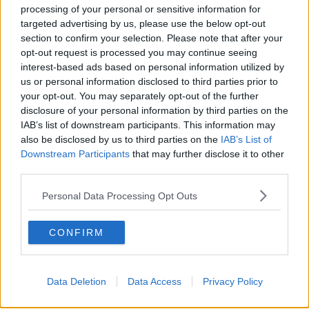
"Il gruppo consiliare del Movimento 5 Stelle in Consiglio regionale
processing of your personal or sensitive information for
della Toscana esprime piena solidarietà alla Cgil per il grave
targeted advertising by us, please use the below opt-out
attacco subito alla sede livornese di Shangai che ha provocato
section to confirm your selection. Please note that after your
danni rilevanti a spazi e servizi dedicati a lavoratori e pensionati", si
opt-out request is processed you may continue seeing
legge in una nota.
interest-based ads based on personal information utilized by
us or personal information disclosed to third parties prior to
"Non siamo di fronte a un episodio isolato né a un gesto
your opt-out. You may separately opt-out of the further
riconducibile a mera inciviltà ma a un’azione scientemente
disclosure of your personal information by third parties on the
eversiva. Colpire un’organizzazione sindacale significa aggredire
IAB’s list of downstream participants. This information may
un pilastro della vita democratica e della rappresentanza del
also be disclosed by us to third parties on the
IAB’s List of
lavoro", dichiarano i consiglieri regionali del Movimento 5 Stelle
Downstream Participants
that may further disclose it to other
Irene Galletti e Luca Rossi Romanelli.
third parties.
Personal Data Processing Opt Outs
"In una fase delicata sul piano economico e sociale, la Toscana ha
bisogno di rafforzare, non di indebolire, i luoghi della mediazione e
del confronto. I sindacati - spiegano i consiglieri - insieme alle
CONFIRM
imprese e alle istituzioni, sono parte essenziale dei processi di
concertazione necessari a costruire politiche economiche e sociali
solide, capaci di sostenere il lavoro, la coesione e il progresso della
Data Deletion
Data Access
Privacy Policy
regione".