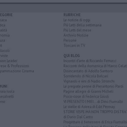
EGORIE
RUBRICHE
naca
Le notizie di oggi
tica
Più Letti della settimana
alità
Più Letti del mese
nomia
Archivio Notizie
ura
Persone
rt
Toscani in TV
tacoli
rviste
QUI BLOG
nion Leader
Incontri d'arte di Riccardo Ferrucci
rese & Professioni
Racconti della domenica di Marco Celat
grammazione Cinema
Disincantato di Adolfo Santoro
Sorridendo di Nicola Belcari
Vignaioli e vini di Nadio Stronchi
MUNI
Le pregiate penne di Pierantonio Pardi
aia Isola
Pagine allegre di Gianni Micheli
esalvetti
Psico-cose di Federica Giusti
orno
VI PRESENTO I MIEI... di Dino Fiumalbi
Le stelle di Astrea di Edit Permay
STORIE VISPE MA NON TROPPO DISTR
di Dario Dal Canto
Progettare il benessere di Erica Fiumalbi