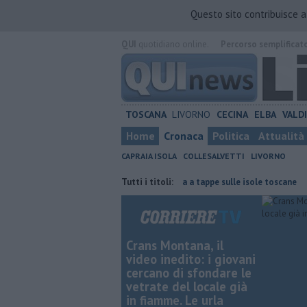
Questo sito contribuisce 
QUI
quotidiano online.
Percorso semplificat
TOSCANA
LIVORNO
CECINA
ELBA
VALD
Home
Cronaca
Politica
Attualità
CAPRAIA ISOLA
COLLESALVETTI
LIVORNO
ana, il cordoglio
Gara podistica a tappe sulle isole toscane
Tutti i titoli:
Abit
Crans Montana, il
video inedito: i giovani
cercano di sfondare le
vetrate del locale già
in fiamme. Le urla