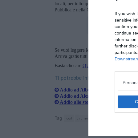
locali, per tutto questo il suo esempio e la 
Pubblica e nella Cgil Livorno", conclude la
If you wish 
sensitive in
confirm you
continue se
information 
further disc
Se vuoi leggere le notizie principali della T
participants
Arriva gratis tutti i giorni alle 20:00 dirett
Downstream 
Basta cliccare
QUI
Ti potrebbe interessare anche:
Persona
Addio ad Alberto Gavazzeni
Addio ad Alessio Quintavalle
Addio allo storico preside del Nauti
Tag
cgil
livorno
facebook
camera del lav