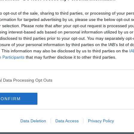
sua militanza resterà una pietra miliare nella categoria Funzione
 Cgil.
to opt-out of the sale, sharing to third parties, or processing of your per
formation for targeted advertising by us, please use the below opt-out s
r selection. Please note that after your opt-out request is processed y
eing interest-based ads based on personal information utilized by us or
disclosed to third parties prior to your opt-out. You may separately opt-
losure of your personal information by third parties on the IAB’s list of
oscana iscriviti alla
Newsletter QUInews - ToscanaMedia.
. This information may also be disclosed by us to third parties on the
IA
amente nella tua casella di posta.
Participants
that may further disclose it to other third parties.
l Data Processing Opt Outs
CONFIRM
co Mumolo
oro
piombino
Data Deletion
Data Access
Privacy Policy