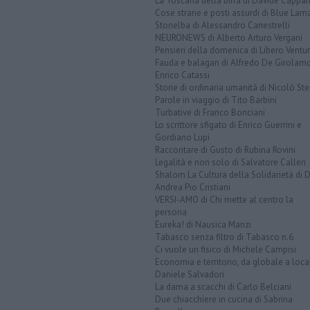
La Toscana della birra di Davide Cappan
Cose strane e posti assurdi di Blue Lam
Storielba di Alessandro Canestrelli
NEURONEWS di Alberto Arturo Vergani
Pensieri della domenica di Libero Ventur
Fauda e balagan di Alfredo De Girolam
Enrico Catassi
Storie di ordinaria umanità di Nicolò Ste
Parole in viaggio di Tito Barbini
Turbative di Franco Bonciani
Lo scrittore sfigato di Enrico Guerrini e
Gordiano Lupi
Raccontare di Gusto di Rubina Rovini
Legalità e non solo di Salvatore Calleri
Shalom La Cultura della Solidarietà di 
Andrea Pio Cristiani
VERSI-AMO di Chi mette al centro la
persona
Eureka! di Nausica Manzi
Tabasco senza filtro di Tabasco n.6
Ci vuole un fisico di Michele Campisi
Economia e territorio, da globale a loca
Daniele Salvadori
La dama a scacchi di Carlo Belciani
Due chiacchiere in cucina di Sabrina