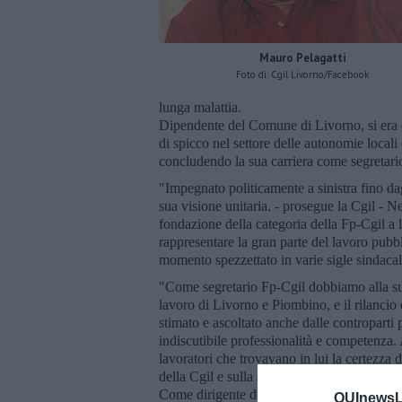
Mauro Pelagatti
Foto di: Cgil Livorno/Facebook
lunga malattia.
Dipendente del Comune di Livorno, si era da
di spicco nel settore delle autonomie locali 
concludendo la sua carriera come segretario
"Impegnato politicamente a sinistra fino dag
sua visione unitaria. - prosegue la Cgil - Ne
fondazione della categoria della Fp-Cgil a 
rappresentare la gran parte del lavoro pubbli
momento spezzettato in varie sigle sindacal
"Come segretario Fp-Cgil dobbiamo alla sua
lavoro di Livorno e Piombino, e il rilancio 
stimato e ascoltato anche dalle controparti
indiscutibile professionalità e competenza. 
lavoratori che trovavano in lui la certezza 
della Cgil e sulla sua personale competenz
Come dirigente della categoria ha fatto cres
QUInewsLi