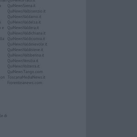
nari
QuiNewsPrato.it
a
QuiNewsSiena.it
QuiNewsValbisenzio.it
QuiNewsValdarno.it
i
QuiNewsValdelsa.it
o e
QuiNewsValdera.it
QuiNewsValdichiana.it
lla
QuiNewsValdicornia.it
QuiNewsValdinievole.it
QuiNewsValdisieve.it
QuiNewsValtiberina.it
QuiNewsVersilia.it
QuiNewsVolterra.it
QuiNewsTango.com
Don
ToscanaMediaNews.it
Fiorentinanews.com
le di