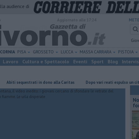
alla audience di
o
Aggiornato alle 17:24
METE
Gio
ICORNIA
PISA
GROSSETO
LUCCA
MASSA CARRARA
PISTOIA
Lavoro
Cultura e Spettacolo
Eventi
Sport
Blog
Intervi
i sequestrati in dono alla Caritas
Dopo vari reati espulso un cittadino 
No
fo