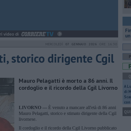
Fi
un
MERCOLEDÌ
07 GENNAIO 2026
ORE 16:30
i, storico dirigente Cgil
Q
Mauro Pelagatti è morto a 86 anni. Il
cordoglio e il ricordo della Cgil Livorno
A L
di 
Scar
con 
LIVORNO —
È venuto a mancare all'età di 86 anni
QUI
Mauro Pelagatti, storico e stimato dirigente della Cgil
livornese.
Il cordoglio e il ricordo della Cgil Livorno pubblicato