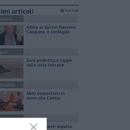
imi articoli
Vedi tutti
ronaca
Addio al dottor Massimo
Campana, il cordoglio
port
Gara podistica a tappe
sulle isole toscane
ttualità
Abiti sequestrati in
dono alla Caritas
ronaca
Dopo vari reati espulso