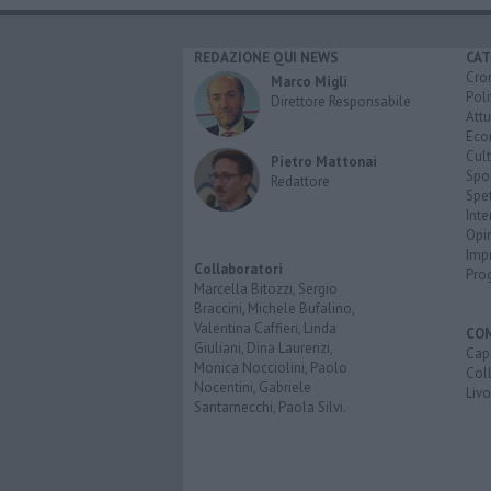
REDAZIONE QUI NEWS
CAT
Cro
Marco Migli
Poli
Direttore Responsabile
Attu
Eco
Cult
Pietro Mattonai
Spo
Redattore
Spet
Inte
Opi
Imp
Collaboratori
Pro
Marcella Bitozzi, Sergio
Braccini, Michele Bufalino,
Valentina Caffieri, Linda
CO
Giuliani, Dina Laurenzi,
Capr
Monica Nocciolini, Paolo
Coll
Nocentini, Gabriele
Liv
Santarnecchi, Paola Silvi.