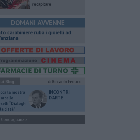
recapitare
DOMANI AVVENNE
nto carabiniere ruba i gioielli ad
'anziana
ui Blog
di Riccardo Ferrucci
INCONTRI
ucca la mostra
D'ARTE
Marcello
selli “Dialoghi
la città"
Condoglianze