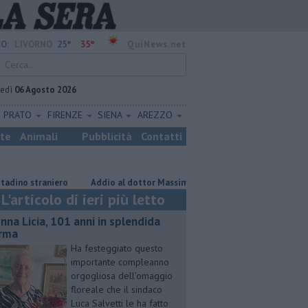
25°
35°
O:
LIVORNO
QuiNews.net
vedì
06 Agosto 2026
PRATO
FIRENZE
SIENA
AREZZO
ste
Animali
Pubblicità
Contatti
straniero
Addio al dottor Massimo Campana, il cordoglio
Gara pod
L'articolo di ieri più letto
nna Licia, 101 anni in splendida
rma
Ha festeggiato questo
importante compleanno
orgogliosa dell’omaggio
floreale che il sindaco
Luca Salvetti le ha fatto