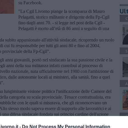
su Facebook.
Ult
"La Cgil Livorno piange la scomparsa di Mauro
Pelagatti, storico militante e dirigente della Fp-Cgil
C
fino dagli anni 70. - si legge nel post della Cgil -
Pelagatti è morto all’età di 86 anni a seguito di una
 subito appassionato all'attività sindacale, ricoprendo un ruolo
di cui fu responsabile per tutti gli anni 80 e fino al 2004,
S
 provinciale della Fp-Cgil".
li anni giovanili, portò nel sindacato la sua passione civile e la
gli anni della sua militanza infatti contribuì al processo di
livello nazionale, nata ufficialmente nel 1980 con l'ambizione di
co, dalle autonomie locali ai ministeri, alla sanità, fino a quel
i".
A
 lungimirante visione politica l'unificazione delle Camere del
della categoria su scala provinciale. Tenace contrattualista, era
 pubbliche con le quali si misurava, che gli riconoscevano un
Allo stesso modo sapeva essere di supporto alle lavoratrici e ai
di una difesa sindacale fondata sui principi cardine dell'azione
C
a, franchezza e capacità di mediazione.
cere generazioni di sindacalisti, in particolare delle autonomie
vorno.it -
Do Not Process My Personal Information