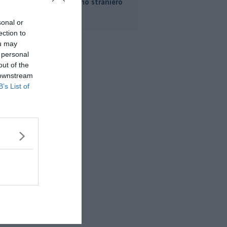
un cittadino straniero
sonal or
ection to
ou may
 personal
out of the
 downstream
B’s List of