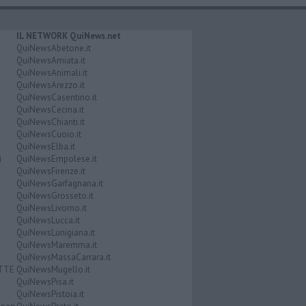
IL NETWORK QuiNews.net
QuiNewsAbetone.it
QuiNewsAmiata.it
QuiNewsAnimali.it
QuiNewsArezzo.it
QuiNewsCasentino.it
QuiNewsCecina.it
QuiNewsChianti.it
QuiNewsCuoio.it
QuiNewsElba.it
i
QuiNewsEmpolese.it
QuiNewsFirenze.it
QuiNewsGarfagnana.it
QuiNewsGrosseto.it
QuiNewsLivorno.it
QuiNewsLucca.it
QuiNewsLunigiana.it
QuiNewsMaremma.it
QuiNewsMassaCarrara.it
ATTE
QuiNewsMugello.it
QuiNewsPisa.it
QuiNewsPistoia.it