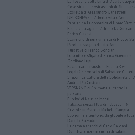
La Toscana della birra di Davide Cappan
Cose strane e posti assurdi di Blue Lam
Storielba di Alessandro Canestrelli
NEURONEWS di Alberto Arturo Vergani
Pensieri della domenica di Libero Ventur
Fauda e balagan di Alfredo De Girolam
Enrico Catassi
Storie di ordinaria umanità di Nicolò Ste
Parole in viaggio di Tito Barbini
Turbative di Franco Bonciani
Lo scrittore sfigato di Enrico Guerrini e
Gordiano Lupi
Raccontare di Gusto di Rubina Rovini
Legalità e non solo di Salvatore Calleri
Shalom La Cultura della Solidarietà di 
Andrea Pio Cristiani
VERSI-AMO di Chi mette al centro la
persona
Eureka! di Nausica Manzi
Tabasco senza filtro di Tabasco n.6
Ci vuole un fisico di Michele Campisi
Economia e territorio, da globale a loca
Daniele Salvadori
La dama a scacchi di Carlo Belciani
Due chiacchiere in cucina di Sabrina