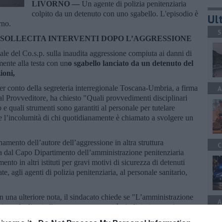
LIVORNO —
Un agente di polizia penitenziaria
colpito da un detenuto con uno sgabello. L'episodio è
Ult
rno.
S
P. SOLLECITA INTERVENTI DOPO L’AGGRESSIONE
le del Co.s.p. sulla inaudita aggressione compiuta ai danni di
mente alla testa con un
o sgabello lanciato da un detenuto del
ioni,
er conto della segreteria interregionale Toscana-Umbria, a firma
A
 al Provveditore, ha chiesto "Quali provvedimenti disciplinari
o e quali strumenti sono garantiti al personale per tutelare
za e l’incolumità di chi quotidianamente è chiamato a svolgere un
amento dell’autore dell’aggressione in altra struttura
C
ta dal Capo Dipartimento dell’amministrazione penitenziaria
nto in altri istituti per gravi motivi di sicurezza di detenuti
te, agli agenti di polizia penitenziaria, al personale sanitario,
in una ulteriore nota, il sindacato chiede se "L’amministrazione
A
one degli atti alla competente autorità giudiziaria e se sia stato
er ripetuti episodi di minacce nei confronti dei poliziotti