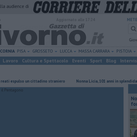
alla audience di
o
Aggiornato alle 17:24
METE
Gio
ICORNIA
PISA
GROSSETO
LUCCA
MASSA CARRARA
PISTOIA
Lavoro
Cultura e Spettacolo
Eventi
Sport
Blog
Intervi
spulso un cittadino straniero
Nonna Licia, 101 anni in splendida forma
No
fo