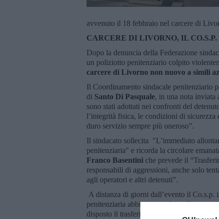
avvenuto il 18 febbraio nel carcere di Livo
CARCERE DI LIVORNO, IL CO.S.
Dopo la denuncia della Federazione sindaca
un poliziotto penitenziario colpito violente
carcere di Livorno non nuovo a simili az
Il Coordinamento sindacale penitenziario p
di
Santo Di Pasquale
, in una nota inviata
sono stati adottati nei confronti del detenut
l’integrità fisica, le condizioni di sicurez
duro servizio sempre più oneroso”.
Il sindacato sollecita "L’immediato allontan
penitenziaria" e ricorda la circolare emana
Franco Basentini
che prevede il “Trasferime
responsabili di aggressioni, anche solo tenta
agli operatori e altri detenuti”.
A distanza di giorni dall’evento il Co.s.p. 
penitenziaria abbia provveduto alla trasmissi
disposto il trasferimento del detenuto noto p