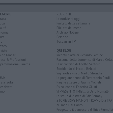
EGORIE
RUBRICHE
naca
Le notizie di oggi
tica
Più Letti della settimana
alità
Più Letti del mese
nomia
Archivio Notizie
ura
Persone
rt
Toscani in TV
tacoli
rviste
QUI BLOG
nion Leader
Incontri d'arte di Riccardo Ferrucci
rese & Professioni
Racconti della domenica di Marco Celat
grammazione Cinema
Disincantato di Adolfo Santoro
Sorridendo di Nicola Belcari
Vignaioli e vini di Nadio Stronchi
MUNI
Le pregiate penne di Pierantonio Pardi
aia Isola
Pagine allegre di Gianni Micheli
esalvetti
Psico-cose di Federica Giusti
orno
VI PRESENTO I MIEI... di Dino Fiumalbi
Le stelle di Astrea di Edit Permay
STORIE VISPE MA NON TROPPO DISTR
di Dario Dal Canto
Progettare il benessere di Erica Fiumalbi