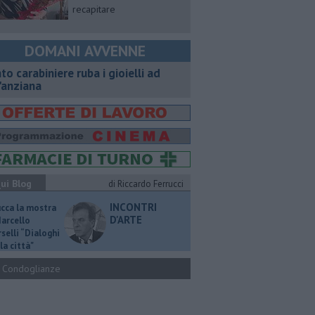
recapitare
DOMANI AVVENNE
nto carabiniere ruba i gioielli ad
'anziana
ui Blog
di Riccardo Ferrucci
INCONTRI
ucca la mostra
D'ARTE
Marcello
selli “Dialoghi
la città"
Condoglianze