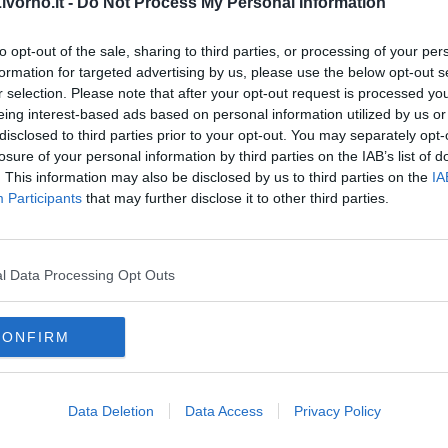
vorno.it -
Do Not Process My Personal Information
to opt-out of the sale, sharing to third parties, or processing of your per
formation for targeted advertising by us, please use the below opt-out s
r selection. Please note that after your opt-out request is processed y
eing interest-based ads based on personal information utilized by us or
disclosed to third parties prior to your opt-out. You may separately opt-
oscana iscriviti alla
Newsletter QUInews - ToscanaMedia.
losure of your personal information by third parties on the IAB’s list of
amente nella tua casella di posta.
. This information may also be disclosed by us to third parties on the
IA
Participants
that may further disclose it to other third parties.
sgabello
l Data Processing Opt Outs
 carcere
con una moka
CONFIRM
nziaria
toscana
umbria
aria
magistratura
Data Deletion
Data Access
Privacy Policy