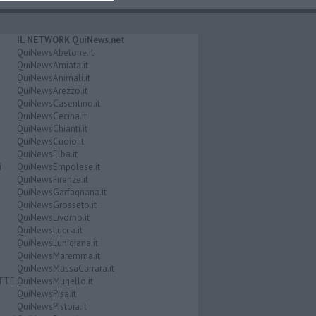
IL NETWORK QuiNews.net
QuiNewsAbetone.it
QuiNewsAmiata.it
QuiNewsAnimali.it
QuiNewsArezzo.it
QuiNewsCasentino.it
QuiNewsCecina.it
QuiNewsChianti.it
QuiNewsCuoio.it
QuiNewsElba.it
i
QuiNewsEmpolese.it
QuiNewsFirenze.it
QuiNewsGarfagnana.it
QuiNewsGrosseto.it
QuiNewsLivorno.it
QuiNewsLucca.it
QuiNewsLunigiana.it
QuiNewsMaremma.it
QuiNewsMassaCarrara.it
ATTE
QuiNewsMugello.it
QuiNewsPisa.it
QuiNewsPistoia.it