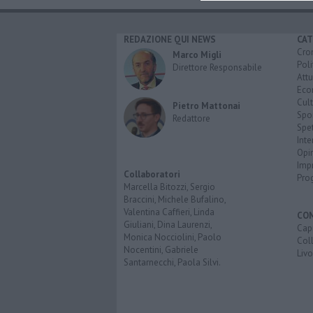
REDAZIONE QUI NEWS
CAT
Cro
Marco Migli
Poli
Direttore Responsabile
Attu
Eco
Cult
Pietro Mattonai
Spo
Redattore
Spet
Inte
Opi
Imp
Collaboratori
Pro
Marcella Bitozzi, Sergio
Braccini, Michele Bufalino,
Valentina Caffieri, Linda
CO
Giuliani, Dina Laurenzi,
Capr
Monica Nocciolini, Paolo
Coll
Nocentini, Gabriele
Liv
Santarnecchi, Paola Silvi.