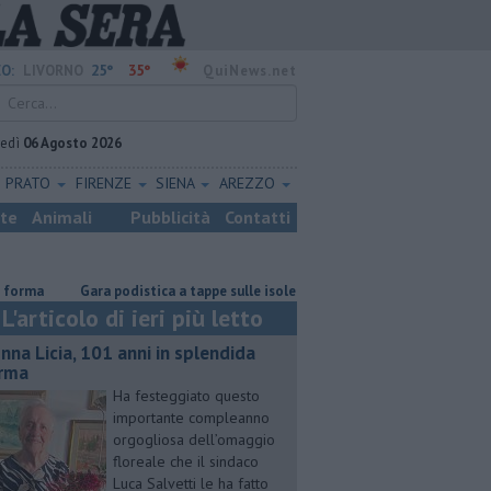
25°
35°
O:
LIVORNO
QuiNews.net
vedì
06 Agosto 2026
PRATO
FIRENZE
SIENA
AREZZO
ste
Animali
Pubblicità
Contatti
Gara podistica a tappe sulle isole toscane
Abiti sequestrati in don
L'articolo di ieri più letto
nna Licia, 101 anni in splendida
rma
Ha festeggiato questo
importante compleanno
orgogliosa dell’omaggio
floreale che il sindaco
Luca Salvetti le ha fatto