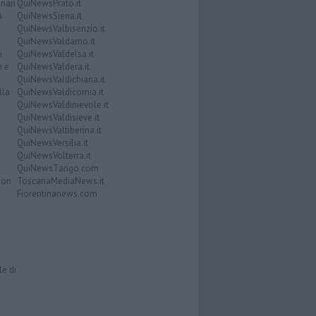
nari
QuiNewsPrato.it
a
QuiNewsSiena.it
QuiNewsValbisenzio.it
QuiNewsValdarno.it
i
QuiNewsValdelsa.it
o e
QuiNewsValdera.it
QuiNewsValdichiana.it
lla
QuiNewsValdicornia.it
QuiNewsValdinievole.it
QuiNewsValdisieve.it
QuiNewsValtiberina.it
QuiNewsVersilia.it
QuiNewsVolterra.it
QuiNewsTango.com
Don
ToscanaMediaNews.it
Fiorentinanews.com
le di