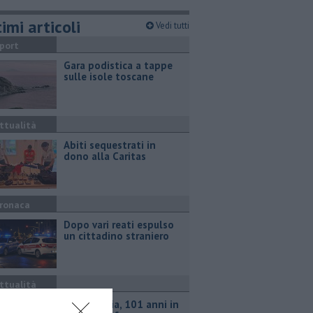
imi articoli
Vedi tutti
port
Gara podistica a tappe
sulle isole toscane
ttualità
Abiti sequestrati in
dono alla Caritas
ronaca
Dopo vari reati espulso
un cittadino straniero
ttualità
Nonna Licia, 101 anni in