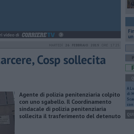
Fi
un
MARTEDÌ
26 FEBBRAIO 2019
ORE 17:25
arcere, Cosp sollecita
Q
A L
Agente di polizia penitenziaria colpito
di 
Scar
con uno sgabello. Il Coordinamento
con 
sindacale di polizia penitenziaria
QUI
sollecita il trasferimento del detenuto