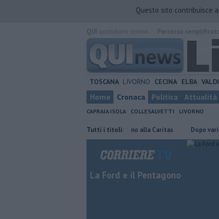
Questo sito contribuisce 
QUI
quotidiano online.
Percorso semplificat
TOSCANA
LIVORNO
CECINA
ELBA
VALD
Home
Cronaca
Politica
Attualità
CAPRAIA ISOLA
COLLESALVETTI
LIVORNO
e toscane
Abiti sequestrati in dono alla Caritas
Tutti i titoli:
Dopo vari reati e
La Ford e il Pentagono