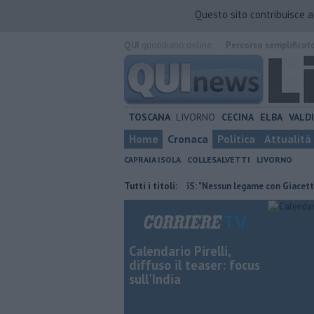
Questo sito contribuisce 
QUI
quotidiano online.
Percorso semplificat
TOSCANA
LIVORNO
CECINA
ELBA
VALD
Home
Cronaca
Politica
Attualità
CAPRAIA ISOLA
COLLESALVETTI
LIVORNO
ltura contraria
Retiambiente, M5S: "Nessun legame con Giacetti"
Tutti i titoli:
Calendario Pirelli,
diffuso il teaser: focus
sull'India