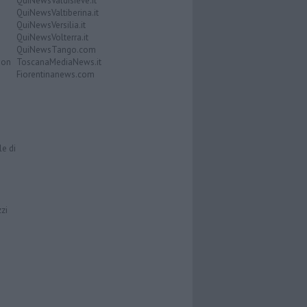
QuiNewsValdisieve.it
QuiNewsValtiberina.it
QuiNewsVersilia.it
QuiNewsVolterra.it
QuiNewsTango.com
Don
ToscanaMediaNews.it
Fiorentinanews.com
le di
zzi