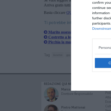
Se vuoi leggere le notizie principali della T
confirm you
Arriva gratis tutti i giorni alle 20:00 dirett
continue se
Basta cliccare
QUI
information 
further disc
Ti potrebbe interessare anche:
participants
Downstream 
Marito ossessionato usa microspie e v
Costretto a leccare la suola delle scar
Picchia la mamma anziana, figlia orc
Persona
Tag
livorno
gip
tribunale
squadra mobile
REDAZIONE QUI NEWS
CAT
Cro
Marco Migli
Poli
Direttore Responsabile
Attu
Eco
Cult
Pietro Mattonai
Spo