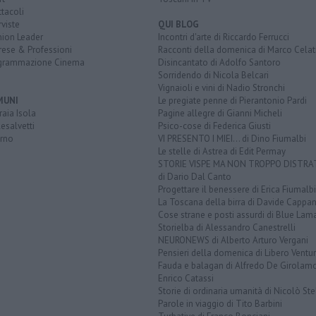
tacoli
rviste
QUI BLOG
nion Leader
Incontri d'arte di Riccardo Ferrucci
rese & Professioni
Racconti della domenica di Marco Celat
grammazione Cinema
Disincantato di Adolfo Santoro
Sorridendo di Nicola Belcari
Vignaioli e vini di Nadio Stronchi
MUNI
Le pregiate penne di Pierantonio Pardi
aia Isola
Pagine allegre di Gianni Micheli
esalvetti
Psico-cose di Federica Giusti
orno
VI PRESENTO I MIEI... di Dino Fiumalbi
Le stelle di Astrea di Edit Permay
STORIE VISPE MA NON TROPPO DISTR
di Dario Dal Canto
Progettare il benessere di Erica Fiumalbi
La Toscana della birra di Davide Cappan
Cose strane e posti assurdi di Blue Lam
Storielba di Alessandro Canestrelli
NEURONEWS di Alberto Arturo Vergani
Pensieri della domenica di Libero Ventur
Fauda e balagan di Alfredo De Girolam
Enrico Catassi
Storie di ordinaria umanità di Nicolò Ste
Parole in viaggio di Tito Barbini