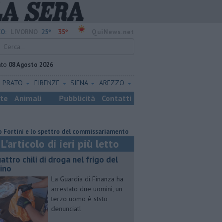
25°
35°
O:
LIVORNO
QuiNews.net
ato
08 Agosto 2026
PRATO
FIRENZE
SIENA
AREZZO
ste
Animali
Pubblicità
Contatti
ni e lo spettro del commissariamento
Parco eolico in mare, Confagricolt
L'articolo di ieri più letto
attro chili di droga nel frigo del
cino
La Guardia di Finanza ha
arrestato due uomini, un
terzo uomo è ststo
denunciatl