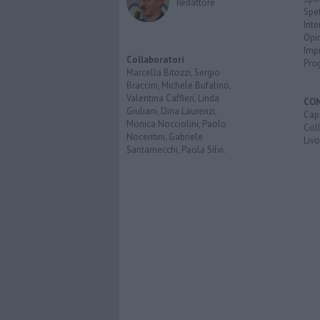
Redattore
Spet
Inte
Opi
Imp
Collaboratori
Pro
Marcella Bitozzi, Sergio
Braccini, Michele Bufalino,
Valentina Caffieri, Linda
CO
Giuliani, Dina Laurenzi,
Capr
Monica Nocciolini, Paolo
Coll
Nocentini, Gabriele
Liv
Santarnecchi, Paola Silvi.