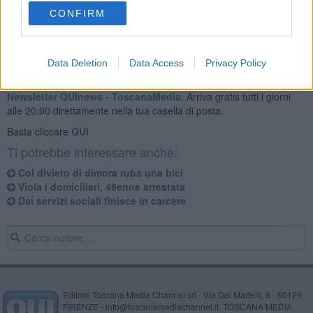
CONFIRM
Data Deletion
Data Access
Privacy Policy
Se vuoi leggere le notizie principali della Toscana iscriviti alla
Newsletter QUInews - ToscanaMedia.
Arriva gratis tutti i giorni
alle 20:00 direttamente nella tua casella di posta.
Basta cliccare
QUI
Ti potrebbe interessare anche:
Col divieto di dimora ruba una bici
Viola i domiciliari, 49enne arrestata
Dai servizi sociali finisce in carcere
Editore Toscana Media Channel srl - Via Dei Martelli, 8 - 50129
FIRENZE - info@toscanamediachannel.it. TOSCANA MEDIA