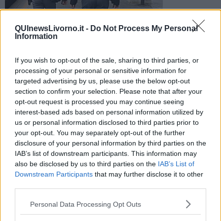
L'uomo risultava irreperibibile e senza fissa dimora. È stato
QUInewsLivorno.it -
Do Not Process My Personal
individuato e arrestato dalla Polizia ferriviaria
Information
If you wish to opt-out of the sale, sharing to third parties, or
processing of your personal or sensitive information for
targeted advertising by us, please use the below opt-out
section to confirm your selection. Please note that after your
LIVORNO —
Un uomo di 49 anni è stato arrestati dalla Polizia
opt-out request is processed you may continue seeing
ferroviaria. Su di lui pendeva una ordinanza di carcerazione
interest-based ads based on personal information utilized by
emessa l'11 Maggio dal Tribunale di Livorno per reati contro il
us or personal information disclosed to third parties prior to
patrimonio.
your opt-out. You may separately opt-out of the further
L'uomo non risultava più vivere in casa con la moglie ed era
disclosure of your personal information by third parties on the
irreperibile ma è stato individuato e arrestato dalla Polizia
IAB’s list of downstream participants. This information may
ferroviaria vicino alla stazione di Livorno.
also be disclosed by us to third parties on the
IAB’s List of
Downstream Participants
that may further disclose it to other
third parties.
Dopo gli accertamenti presso gli uffici della Polizia ferriviaria è stato
Personal Data Processing Opt Outs
condotto presso il carcere di Livorno.