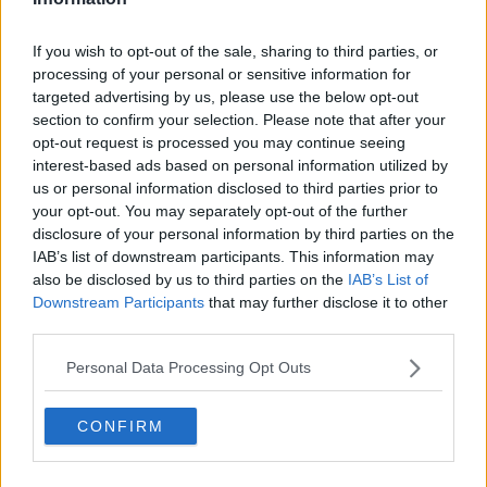
Rocca
insieme ai dirigenti e funzionari dell’azienda
Massimiliano
Palloni
,
Emiliano Cipriani
,
Ivan Fiesoli
e
Luca Chiti
, e la
If you wish to opt-out of the sale, sharing to third parties, or
professoressa
Luigina Fabiani
in rappresentanza dell’ufficio
processing of your personal or sensitive information for
scolastico provinciale.
targeted advertising by us, please use the below opt-out
section to confirm your selection. Please note that after your
opt-out request is processed you may continue seeing
interest-based ads based on personal information utilized by
us or personal information disclosed to third parties prior to
your opt-out. You may separately opt-out of the further
disclosure of your personal information by third parties on the
IAB’s list of downstream participants. This information may
also be disclosed by us to third parties on the
IAB’s List of
Downstream Participants
that may further disclose it to other
third parties.
Personal Data Processing Opt Outs
“
Il futuro prossimo parla di mobilità elettrica
- ha detto il
CONFIRM
presidente Ctt Nord Filippo Di Rocca- e noi quel futuro prossimo
vogliamo praticarlo; per questo siamo lieti di poter testare per le