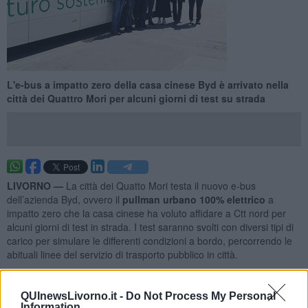
L'e-bus a impatto zero della casa cinese Byd è arrivato nella
città dei Quattro Mori per alcuni giorni di test su strada
LIVORNO —
La città dei Quatto Mori testa il nuovo e-bus
dell’azienda Byd, ovvero il
pullman urbano 100% elettrico
a
impatto zero che la casa cinese ha voluto affidare a Ctt nord per
alcuni giorni di test in strada. I test saranno svolti con diversi tipi di
carico per simulare le differenti condizioni a bordo, percorrendo le
abituali linee del servizio di trasporto pubblico in città.
L’e-bus
è stato presentato oggi in piazza del Municipio a Livorno.
Erano presenti, tra gli altri, l’assessora comunale all’ambiente e alla
QUInewsLivorno.it -
Do Not Process My Personal
mobilità
Giovanna Cepparello
, il presidente di Ctt Nord
Filippo Di
Information