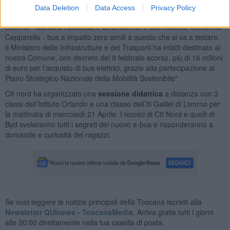
strade della città di Livorno questo autobus".
Data Deletion
Data Access
Privacy Policy
"Speriamo di poter vedere presto in regolare servizio per le vie di
Livorno - dichiara l'assessore all'ambiente e alla mobilità Giovanna
Cepparello - bus a impatto zero simili a questo che si va a testare.
Il Ministero delle Infrastrutture e dei Trasporti ha infatti destinato al
nostro Comune, con decreto del 9 febbraio scorso, più di 16 milioni
di euro per l'acquisto di bus elettrici, grazie alla partecipazione al
Piano Strategico Nazionale della Mobilità Sostenibile".
Ctt nord ha organizzato una
sessione didattica
a distanza con 3
classi dell’Istituto Orlando e una classe dell’Iti Galilei di Livorno per
la mattinata di mercoledì 21 Aprile. I tecnici di Ctt Nord e quelli di
Byd sveleranno tutti i segreti del nuovo e-bus e risponderanno a
domande e curiosità dei ragazzi.
Se vuoi leggere le notizie principali della Toscana iscriviti alla
Newsletter QUInews - ToscanaMedia.
Arriva gratis tutti i giorni
alle 20:00 direttamente nella tua casella di posta.