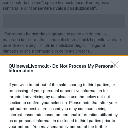
sanzionatorie diverse", specie in questa fase di emergenza
sanitaria, e di
"conservare i valori costituzionali"
.
"Purtroppo - ha ricordato il garante toscano dei detenuti -,
malgrado la sicura attenzione delle forze di polizia penitenziaria e
delle direzioni degli istituti, le statistiche degli ultimi giorni
dimostrano che il contagio è in continua crescita".
Per questa ragione, Fanfani invoca "la massima attenzione da
parte di tutti gli operatori" ed esprime "
grande e rinnovata
QUInewsLivorno.it -
Do Not Process My Personal
preoccupazione
per la disattenzione che il sistema delle leggi ha
Information
verso i detenuti molto anziani, le categorie più deboli a cominciare
da coloro che sono affetti da problemi psichiatrici, i
If you wish to opt-out of the sale, sharing to third parties, or
tossicodipendenti, i condannati a pene brevi, solo per citarne
processing of your personal or sensitive information for
alcuni. Per costoro dovrebbero immaginarsi organizzazioni
targeted advertising by us, please use the below opt-out
sanzionatorie diverse,
pene alternative
, sistemi di recupero
section to confirm your selection. Please note that after your
sociale e strutture detentive attenuate".
opt-out request is processed you may continue seeing
Su questa strada, il garante invita "a procedere tutti coloro che
interest-based ads based on personal information utilized by
hanno a cuore la conservazione dei valori costituzionali all'interno
us or personal information disclosed to third parties prior to
delle carceri e la
dignità umana
dei carcerati".
your opt-out. You may separately opt-out of the further