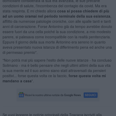
domiciliare considerata la sua età avanzata, le sue precarie
condizioni di salute, l'incombenza del contagio da covid. Ma era
stata respinta. E mi chiedo allora
cosa si possa chiedere di più
ad un uomo oramai nel periodo terminale della sua esistenza
,
afflitto da numerose patologie croniche, con alle spalle tanti e tanti
anni di carcerazione. Forse Antonino già da tempo avrebbe dovuto
essere fuori da una cella poiché la sua condizione, a mio modesto
parere, si palesava come incompatibile con la realtà penitenziaria.
Eppure il giorno della sua morte Antonino era sereno in quanto
aveva presentato nuova istanza di differimento pena ed anche una
di permesso premio".
"Non potrà mai più sapere l'esito delle nuove istanze - ha concluso
Solimano - ma è bello pensare che negli ultimi attimi della sua vita
la sua mente ed il suo animo siano stati attraversati da pensieri
positivi... forse questa volta ce la faccio,
forse questa volta mi
mandano a casa
".
Se vuoi leggere le notizie principali della Toscana iscriviti alla