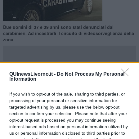
Due uomini di 37 e 39 anni sono stati denunciati dai
carabinieri. Ad incastrarli il circuito di videosorveglianza della
zona
QUInewsLivorno.it -
Do Not Process My Personal
LIVORNO —
In seguito ad un’indagine scaturita dalla denuncia di
Information
furto di un esercente, i carabinieri della Stazione di Montenero
hanno
denunciato in stato di libertà due uomini di origini
If you wish to opt-out of the sale, sharing to third parties, or
nordafricane, di 37 e 39 anni,
gravemente indiziati di essere gli
processing of your personal or sensitive information for
autori di un furto commesso all’interno di un esercizio di
targeted advertising by us, please use the below opt-out
parrucchiera del centro cittadino.
section to confirm your selection. Please note that after your
Secondo la ricostruzione dei carabinieri, la titolare era stata messa
opt-out request is processed you may continue seeing
in allarme da una vicina che aveva udito forti rumori provenire dal
interest-based ads based on personal information utilized by
negozio durante l’orario di chiusura.
us or personal information disclosed to third parties prior to