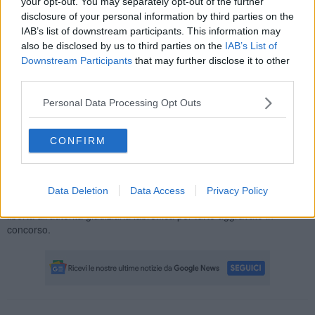
your opt-out. You may separately opt-out of the further
disclosure of your personal information by third parties on the
IAB’s list of downstream participants. This information may
La stessa quindi, recatasi a controllare, aveva in effetti visto
also be disclosed by us to third parties on the
IAB’s List of
l’effrazione di una finestra, chiaro segno di intrusione. L’interno del
Downstream Participants
that may further disclose it to other
negozio poi si è rivelato messo a soqquadro e diversa attrezzatura
third parties.
professionale (quali phon, spazzole, piastre e simili), oltre ad una
modica somma di denaro erano spariti.
Personal Data Processing Opt Outs
L’Arma ha avviao le indagini attraverso l’acquisizione di
testimonianze e la visione delle telecamere di videosorveglianza
CONFIRM
della zona, individuando i due uomini nell’atto di avvicinarsi al
negozio e successivamente uscirne con un grosso involucro
contenente probabilmente la refurtiva.
Data Deletion
Data Access
Privacy Policy
I due, non nuovi a fatti del genere, sono stati denunciati in stato di
libertà all’autorità giudiziaria labronica per furto aggravato in
concorso.