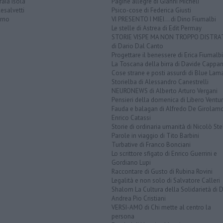
aia Isola
Pagine allegre di Gianni Micheli
esalvetti
Psico-cose di Federica Giusti
orno
VI PRESENTO I MIEI... di Dino Fiumalbi
Le stelle di Astrea di Edit Permay
STORIE VISPE MA NON TROPPO DISTR
di Dario Dal Canto
Progettare il benessere di Erica Fiumalbi
La Toscana della birra di Davide Cappan
Cose strane e posti assurdi di Blue Lam
Storielba di Alessandro Canestrelli
NEURONEWS di Alberto Arturo Vergani
Pensieri della domenica di Libero Ventur
Fauda e balagan di Alfredo De Girolam
Enrico Catassi
Storie di ordinaria umanità di Nicolò Ste
Parole in viaggio di Tito Barbini
Turbative di Franco Bonciani
Lo scrittore sfigato di Enrico Guerrini e
Gordiano Lupi
Raccontare di Gusto di Rubina Rovini
Legalità e non solo di Salvatore Calleri
Shalom La Cultura della Solidarietà di 
Andrea Pio Cristiani
VERSI-AMO di Chi mette al centro la
persona