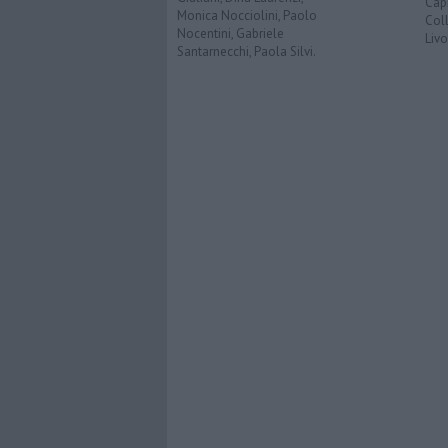
Capr
Monica Nocciolini, Paolo
Coll
Nocentini, Gabriele
Liv
Santarnecchi, Paola Silvi.