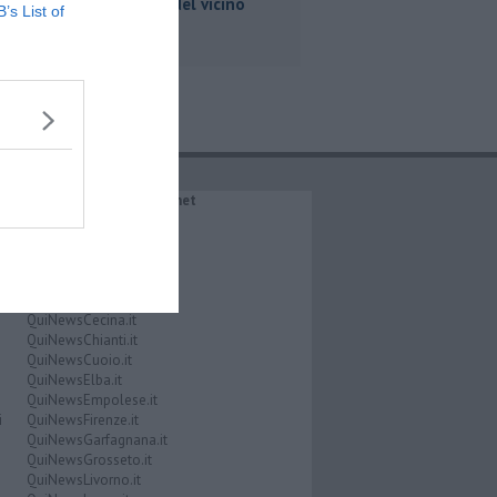
nel frigo del vicino
B’s List of
IL NETWORK QuiNews.net
QuiNewsAbetone.it
QuiNewsAmiata.it
QuiNewsAnimali.it
QuiNewsArezzo.it
QuiNewsCasentino.it
QuiNewsCecina.it
QuiNewsChianti.it
QuiNewsCuoio.it
QuiNewsElba.it
QuiNewsEmpolese.it
i
QuiNewsFirenze.it
QuiNewsGarfagnana.it
QuiNewsGrosseto.it
QuiNewsLivorno.it