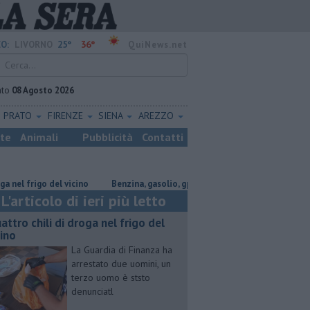
25°
36°
O:
LIVORNO
QuiNews.net
ato
08 Agosto 2026
PRATO
FIRENZE
SIENA
AREZZO
ste
Animali
Pubblicità
Contatti
rigo del vicino
​Benzina, gasolio, gpl, ecco dove risparmiare
Parco e
L'articolo di ieri più letto
attro chili di droga nel frigo del
cino
La Guardia di Finanza ha
arrestato due uomini, un
terzo uomo è ststo
denunciatl