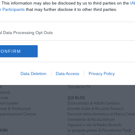
. This information may also be disclosed by us to third parties on the
IA
de
Participants
that may further disclose it to other third parties.
rreno
l Data Processing Opt Outs
CONFIRM
EGORIE
RUBRICHE
naca
Le notizie di oggi
tica
Più Letti della settimana
alità
Più Letti del mese
Data Deletion
Data Access
Privacy Policy
nomia
Archivio Notizie
ura
Persone
rt
Toscani in TV
tacoli
rviste
QUI BLOG
nion Leader
Disincantato di Adolfo Santoro
rese & Professioni
Incontri d'arte di Riccardo Ferrucci
grammazione Cinema
Racconti della domenica di Marco Celat
Sorridendo di Nicola Belcari
Vignaioli e vini di Nadio Stronchi
MUNI
Le pregiate penne di Pierantonio Pardi