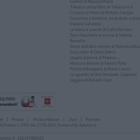
Eureka! di Nausica Manzi
Tabasco senza filtro di Tabasco n.6
Ci vuole un fisico di Michele Campisi
Economia e territorio, da globale a loca
Daniele Salvadori
La dama a scacchi di Carlo Belciani
Due chiacchiere in cucina di Sabrina
Rossello
Storie dell'altro secolo di Marcella Bito
Easy ridere di Dario Greco
Legami d'amore di Malena ...
Musica e dintorni di Fausto Pirìto
Parole milonguere di Maria Caruso
Lo sguardo di Don Armando Zappolini
Leggere di Roberto Cerri
er
|
Privacy
|
Privacy Nielsen
|
Durc
|
Provider
di Firenze n. 5935 del 27.09.2013. Powered by
Aperion.it
Martelli, 8 - 50129 FIRENZE