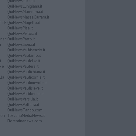
QuiNewsLucca.it
QuiNewsLunigiana.it
QuiNewsMaremma.it
QuiNewsMassaCarrara.it
ATTE
QuiNewsMugello.it
QuiNewsPisa.it
QuiNewsPistoia.it
nari
QuiNewsPrato.it
a
QuiNewsSiena.it
QuiNewsValbisenzio.it
QuiNewsValdarno.it
i
QuiNewsValdelsa.it
o e
QuiNewsValdera.it
QuiNewsValdichiana.it
lla
QuiNewsValdicornia.it
QuiNewsValdinievole.it
QuiNewsValdisieve.it
QuiNewsValtiberina.it
QuiNewsVersilia.it
QuiNewsVolterra.it
QuiNewsTango.com
Don
ToscanaMediaNews.it
Fiorentinanews.com