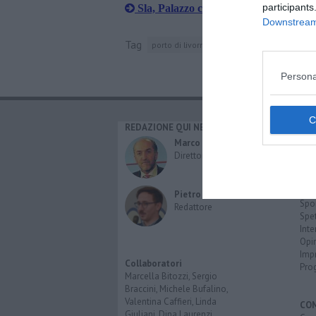
participants
Sla, Palazzo comunale si tinge di ver
Downstream 
Tag
porto di livorno
autorità portuale
mar ti
Persona
REDAZIONE QUI NEWS
CAT
Cro
Marco Migli
Poli
Direttore Responsabile
Attu
Eco
Cult
Pietro Mattonai
Spo
Redattore
Spet
Inte
Opi
Imp
Collaboratori
Pro
Marcella Bitozzi, Sergio
Braccini, Michele Bufalino,
Valentina Caffieri, Linda
CO
Giuliani, Dina Laurenzi,