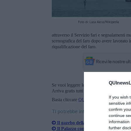
Foto di: Luca Aless/Wikipedia
attraverso il Servizio fari e segnalamenti 
scenografica del faro dopo avere lavorato in
riqualificazione del faro.
QUInewsLi
Se vuoi leggere le notizie principali della T
Arriva gratis tutti i giorni alle 20:00 dirett
If you wish 
Basta cliccare
QUI
sensitive in
confirm you
Ti potrebbe interessare anche:
continue se
information 
Il gazebo della Terrazza si illumina di
further disc
Il Palazzo comunale si tinge di blu