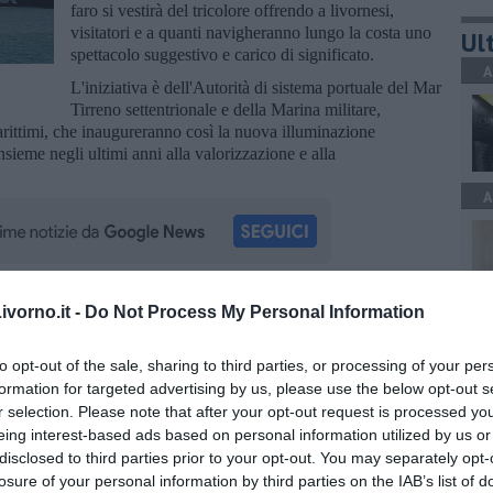
faro si vestirà del tricolore offrendo a livornesi,
visitatori e a quanti navigheranno lungo la costa uno
Ult
spettacolo suggestivo e carico di significato.
A
L'iniziativa è dell'Autorità di sistema portuale del Mar
Tirreno settentrionale e della Marina militare,
marittimi, che inaugureranno così la nuova illuminazione
sieme negli ultimi anni alla valorizzazione e alla
A
vorno.it -
Do Not Process My Personal Information
oscana iscriviti alla
Newsletter QUInews - ToscanaMedia.
A
amente nella tua casella di posta.
to opt-out of the sale, sharing to third parties, or processing of your per
formation for targeted advertising by us, please use the below opt-out s
r selection. Please note that after your opt-out request is processed y
eing interest-based ads based on personal information utilized by us or
C
disclosed to third parties prior to your opt-out. You may separately opt-
 viola
losure of your personal information by third parties on the IAB’s list of