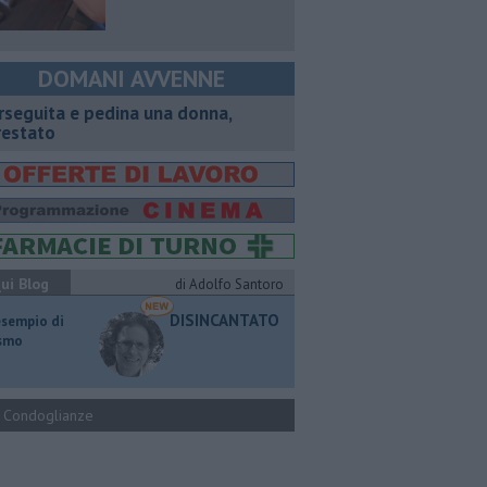
DOMANI AVVENNE
rseguita e pedina una donna,
restato
ui Blog
di Adolfo Santoro
DISINCANTATO
esempio di
ismo
Condoglianze