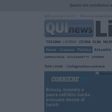
Questo sito contribuisce 
QUI
quotidiano online.
Percorso semplificat
TOSCANA
LIVORNO
CECINA
ELBA
VALD
Home
Cronaca
Politica
Attualità
CAPRAIA ISOLA
COLLESALVETTI
LIVORNO
risparmiare
Parco eolico in mare, Confagricoltura contraria
Tutti i titoli:
Retiam
Brescia, incendio e
paura nell'Alto Garda:
evacuate decine di
turisti