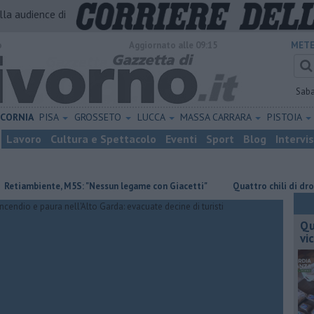
alla audience di
o
Aggiornato alle 09:15
METE
Sab
ICORNIA
PISA
GROSSETO
LUCCA
MASSA CARRARA
PISTOIA
Lavoro
Cultura e Spettacolo
Eventi
Sport
Blog
Intervi
biente, M5S: "Nessun legame con Giacetti"
Quattro chili di droga nel f
Qu
vi