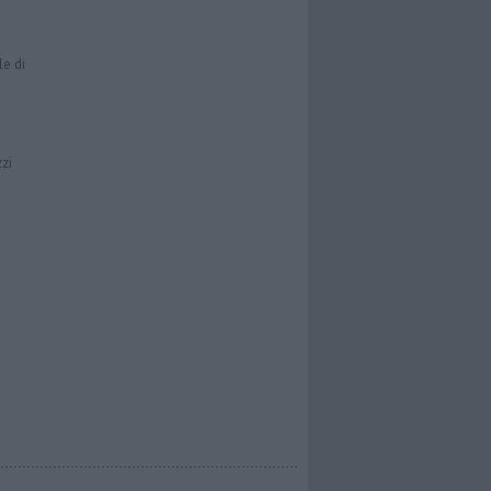
le di
zzi