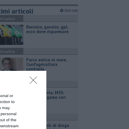
imi articoli
Vedi tutti
ttualità
​Benzina, gasolio, gpl,
ecco dove risparmiare
ttualità
Parco eolico in mare,
Confagricoltura
contraria
ttualità
Retiambiente, M5S:
sonal or
"Nessun legame con
Giacetti"
ection to
ou may
 personal
ronaca
out of the
Quattro chili di droga
 downstream