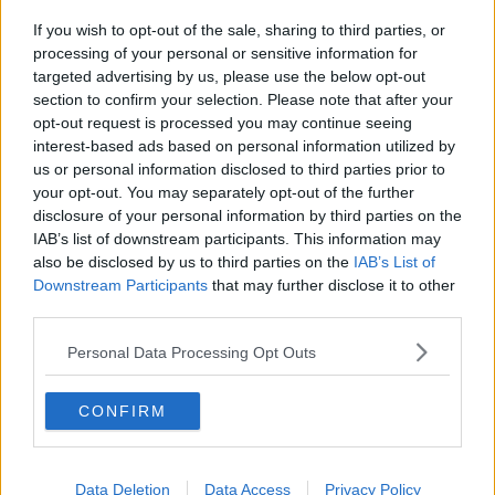
Il ponte mobile dei Navicelli torna al suo posto
If you wish to opt-out of the sale, sharing to third parties, or
Livorno trionfa ai Pa Awards 2026
processing of your personal or sensitive information for
targeted advertising by us, please use the below opt-out
Darsena Europa, "Prefetto è figura super partes"
section to confirm your selection. Please note that after your
opt-out request is processed you may continue seeing
interest-based ads based on personal information utilized by
Darsena Europa, "no a Prefetto come
Commissario"
us or personal information disclosed to third parties prior to
your opt-out. You may separately opt-out of the further
Vivicittà, vince Antonio Del Vecchio
disclosure of your personal information by third parties on the
IAB’s list of downstream participants. This information may
Porti, "serve un elbano nel Comitato di gestione"
also be disclosed by us to third parties on the
IAB’s List of
Downstream Participants
that may further disclose it to other
Logistica automotive, focus in Prefettura
third parties.
Darsena Vecchia, prosegue il restyling
Personal Data Processing Opt Outs
Al via gli Italian Port Days
CONFIRM
"Scolmatore, serve un’intesa"
Lavori al ponte mobile, il cronoprogramma
Data Deletion
Data Access
Privacy Policy