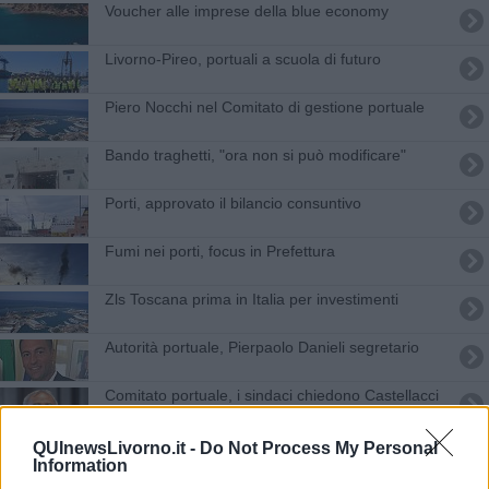
Voucher alle imprese della blue economy
Livorno-Pireo, portuali a scuola di futuro
Piero Nocchi nel Comitato di gestione portuale
Bando traghetti, "ora non si può modificare"
Porti, approvato il bilancio consuntivo
Fumi nei porti, focus in Prefettura
Zls Toscana prima in Italia per investimenti
Autorità portuale, Pierpaolo Danieli segretario
Comitato portuale, i sindaci chiedono Castellacci
FiPiLi, il ponte mobile torna al suo posto
QUInewsLivorno.it -
Do Not Process My Personal
Information