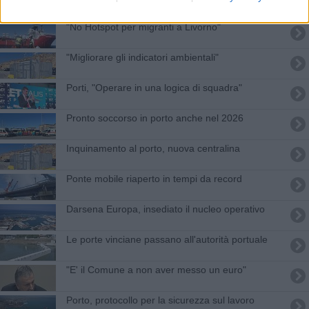
"No Hotspot per migranti a Livorno"
"Migliorare gli indicatori ambientali"
Porti, "Operare in una logica di squadra"
Pronto soccorso in porto anche nel 2026
Inquinamento al porto, nuova centralina
Ponte mobile riaperto in tempi da record
Darsena Europa, insediato il nucleo operativo
Le porte vinciane passano all'autorità portuale
"E' il Comune a non aver messo un euro"
Porto, protocollo per la sicurezza sul lavoro